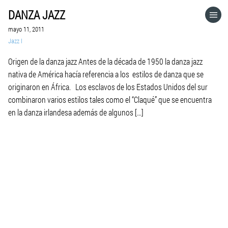
DANZA JAZZ
HOME
mayo 11, 2011
Jazz I
CATEGORÍAS
Origen de la danza jazz Antes de la década de 1950 la danza jazz
nativa de América hacía referencia a los estilos de danza que se
IR A
originaron en África. Los esclavos de los Estados Unidos del sur
combinaron varios estilos tales como el “Claqué” que se encuentra
en la danza irlandesa además de algunos […]
VISITA EL SITIO WEB