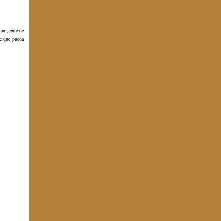
ran gente de
de que pueda