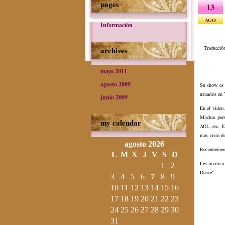
pages
13
AGO
Información
Traducción
archives
mayo 2011
agosto 2009
Su show es f
usuarios en
junio 2009
En el video
Muchas per
my calendar
AOL, etc. E
más visto de
agosto 2026
Recientement
L
M
X
J
V
S
D
Les invito a
1
2
Dance".
3
4
5
6
7
8
9
10
11
12
13
14
15
16
17
18
19
20
21
22
23
24
25
26
27
28
29
30
31