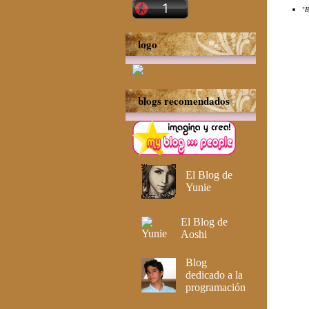
"
B
logo
blogs recomendados
El Blog de
Yunie
El Blog de
Aoshi
Blog
dedicado a la
programación