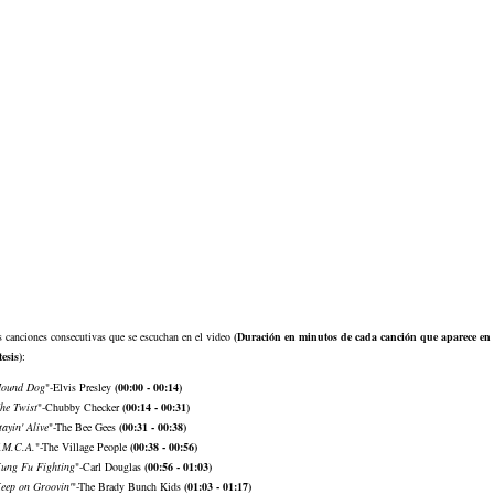
s canciones consecutivas que se escuchan en el video
(Duración en minutos de cada canción que aparece en e
esis)
:
ound Dog
"-Elvis Presley
(00:00 - 00:14)
he Twist
"-Chubby Checker
(00:14 - 00:31)
tayin' Alive
"-The Bee Gees
(00:31 - 00:38)
.M.C.A.
"-The Village People
(00:38 - 00:56)
ung Fu Fighting
"-Carl Douglas
(00:56 - 01:03)
eep on Groovin'
"-The Brady Bunch Kids
(01:03 - 01:17)