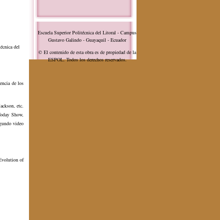
Escuela Superior Politécnica del Litoral - Campus
Gustavo Galindo - Guayaquil - Ecuador
écnica del
© El contenido de esta obra es de propiedad de la
ESPOL. Todos los derechos reservados.
encia de los
ackson, etc.
Today Show,
egundo video
Evolution of