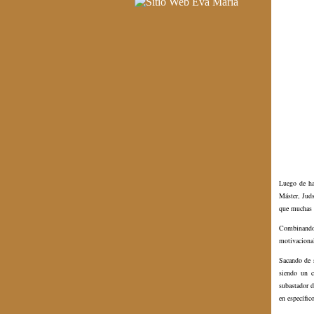
Luego de ha
Máster, Juds
que muchas v
Combinando 
motivacional
Sacando de s
siendo un c
subastador d
en específic