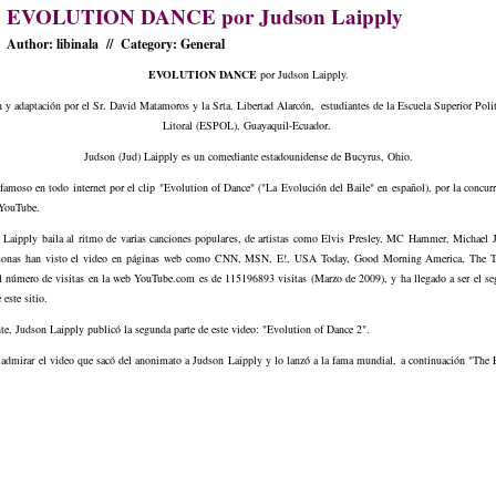
EVOLUTION DANCE por Judson Laipply
Author: libinala // Category:
General
EVOLUTION DANCE
por Judson Laipply.
 y adaptación por el Sr. David Matamoros y la Srta. Libertad Alarcón, estudiantes de la Escuela Superior Polit
Litoral (ESPOL), Guayaquil-Ecuador.
Judson (Jud) Laipply es un comediante estadounidense de
Bucyrus
, Ohio.
amoso en todo internet por el clip "Evolution of Dance" ("La Evolución del Baile" en español), por la concurr
YouTube
.
, Laipply baila al ritmo de varias canciones populares, de artistas como Elvis Presley, MC Hammer, Michael J
sonas han visto el video en páginas web como CNN, MSN, E!, USA Today, Good Morning America, The 
l número de visitas en la web YouTube.com es de 115196893 visitas (Marzo de 2009), y ha llegado a ser el s
 este sitio.
e, Judson Laipply publicó la segunda parte de este video: "Evolution of Dance 2".
 admirar el video que sacó del anonimato a Judson Laipply y lo lanzó a la fama mundial, a continuación "The 