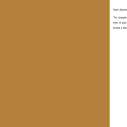
Aquí alguna
"Yo siempre
todo el paí
ayudar a hac