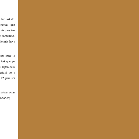
o fue así de
ogramas que
 mis propios
y contenido,
die más haya
ra crear la
. Así que yo
l lapso de 6
ría al ver a
 12 para ser
entras otras
ortarlo!)