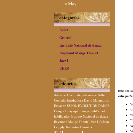
« May
categorías
Ballet
General
Instituto Nacional de danza
Raymond Mauge Thoniel
Jazz I
UEES
etiquetas
Estas son la
Adriana
Añadir etiqueta nueva
Ballet
entre parént
Comedia Inspiradora
David Matamoros
"
H
Ecuador
ESPOL
EVOLUTION DANCE
"
T
Google
Guayaquil
Guayaquil-Ecuador
"
S
habilidades
Instituto Nacional de danza
"
Y
Raymond Mauge Thoniel
Jazz I
Judson
"
K
Laipply
Katherine Hermida
"
K