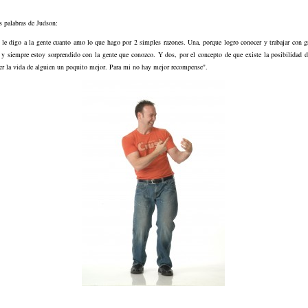
s palabras de Judson:
 le digo a la gente cuanto amo lo que hago por 2 simples razones. Una, porque logro conocer y trabajar con g
s y siempre estoy sorprendido con la gente que conozco. Y dos, por el concepto de que existe la posibilidad 
er la vida de alguien un poquito mejor. Para mi no hay mejor recompense".