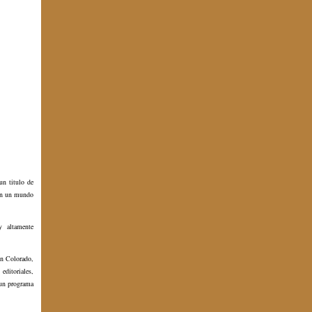
un titulo de
 en un mundo
y altamente
en Colorado,
editoriales,
 un programa