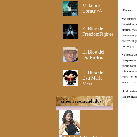
Makubex's
¿Cómo se te 
Corner ^^
Me gustaría
dramático p
El Blog de
alguien más
FreedomFighter
programas pe
obtuve un gr
hecho y que 
El Blog del
Ya había em
Dr. Riofrio
comprensión
quería hacer
a 9 meses cu
El Blog de
todos los b
Eva María
exacto y las
Mera
Desde enton
han permane
sitios recomendados