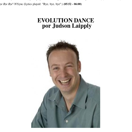
ye Bye Bye
"-N'Sync (Lyrics played: "Bye, bye, bye":)
(05:52 - 06:00)
EVOLUTION DANCE
por Judson Laipply