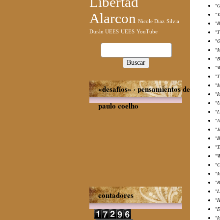
Libertad
"
G
Alarcon
"
Y
Nicole Diaz
Silvia
"
B
"
T
Durán UEES
UEES
YouTube
"
O
Buscar:
"
M
"
B
"
W
"
T
"
M
«desafíos» · pensamientos de
"
I
"
U
paulo coelho
"
L
"
A
"
J
"
B
"
T
"
W
"
C
"
M
"
B
"
L
contadores
"
H
"
D
"
I