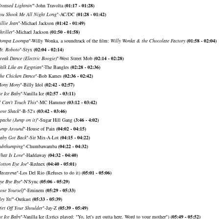
reased Lightnin'
"-John Travolta
(01:17 - 01:28)
ou Shook Me All Night Long
"-AC/DC
(01:28 - 01:42)
illie Jean
"-Michael Jackson
(01:42 - 01:49)
hriller
"-Michael Jackson
(01:50 - 01:58)
ompa Loompa
"-Willy Wonka, a soundtrack of the film:
Willy Wonka & the Chocolate Factory
(01:58 - 02:04)
r. Roboto
"-Styx
(02:04 - 02:14)
reak Dance (Electric Boogie)
"-West Street Mob
(02:14 - 02:28)
alk Like an Egyptian
"-The Bangles
(02:28 - 02:36)
he Chicken Dance
"-Bob Kames
(02:36 - 02:42)
ony Mony
"-Billy Idol
(02:42 - 02:57)
ce Ice Baby
"-Vanilla Ice
(02:57 - 03:11)
 Can't Touch This
"-MC Hammer
(03:12 - 03:42)
ove Shack
"-B-52's
(03:42 - 03:46)
pache (Jump on it)
"-Sugar Hill Gang
(3:46 - 4:02)
ump Around
"-House of Pain
(04:02 - 04:15)
aby Got Back
"-Sir Mix-A-Lot
(04:15 - 04:22)
ubthumping
"-Chumbawamba
(04:22 - 04:32)
hat Is Love
"-Haddaway
(04:32 - 04:40)
otton Eye Joe
"-Rednex
(04:40 - 05:01)
acarena
"-Los Del Rio (Refuses to do it)
(05:01 - 05:06)
ye Bye Bye
"-N'Sync
(05:06 - 05:29)
ose Yourself
"-Eminem
(05:29 - 05:33)
ey Ya!
"-Outkast
(05:33 - 05:39)
irt Off Your Shoulder
"-Jay-Z
(05:39 - 05:49)
ce Ice Baby
"-Vanilla Ice (Lyrics played: "Yo, let's get outta here. Word to your mother")
(05:49 - 05:52)