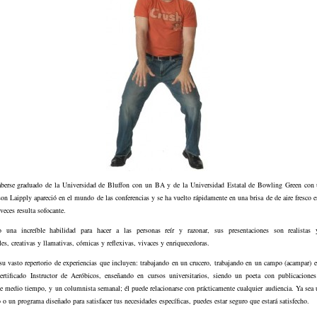
berse graduado de la Universidad de Bluffon con un BA y de la Universidad Estatal de Bowling Green con 
on Laipply apareció en el mundo de las conferencias y se ha vuelto rápidamente en una brisa de de aire fresco
eces resulta sofocante.
una increíble habilidad para hacer a las personas reír y razonar, sus presentaciones son realistas 
es, creativas y llamativas, cómicas y reflexivas, vivaces y enriquecedoras.
u vasto repertorio de experiencias que incluyen: trabajando en un crucero, trabajando en un campo (acampar) 
ertificado Instructor de Aeróbicos, enseñando en cursos universitarios, siendo un poeta con publicaciones 
e medio tiempo, y un columnista semanal; él puede relacionarse con prácticamente cualquier audiencia. Ya sea
o o un programa diseñado para satisfacer tus necesidades específicas, puedes estar seguro que estará satisfecho.