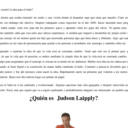
ocurrió la idea para el baile?
 decirte que estaba teniendo un sueño y una visión donde al despertar supe que tenía que hacerlo; Claro n
ero sin embargo fue efectivo. Empecé trabajando como expositor en el año 2000. Inicie haciendo unos pr
 había creado, todo esto para dar los primeros pasos y aprender sobre los gajes del oficio. Yo quería crear
ro también sabía que esta sería una valiosa experiencia. A medida que empecé a desarrollar mi propio estilo 
an consejo de mi mentor quien me dijo que necesitaba presentar algo que fuera único y diferente. Algo que na
pudiera ser mi carta de presentación para ayudar a las personas a recordarles mis mensajes y también sobre mí.
pezado a explorar la idea de que la vida está en constante cambio. Sentí que este era el primer paso pa
 de que la vida que tú necesitas se reduce mediante la simple idea de que la vida está en constante cambio
 algo para asegurarme que el mensaje se clavara en la mente de mi audiencia. Medite esta idea en mi cabeza por e
ando al final llegué a la conclusión de cuanto había cambiado el baile. Comencé a pensar lo divertido que se
ailes juntos y fue ahí entonces como nació la idea. Rápidamente anote las primeras que vinieron a mi mente,
 enliste. Hasta este día todavía tengo ese pedazo de papel.
ces el baile en si ha cambiado y evolucionado. Algunas canciones han sido agregadas y después removidas mi
cido. Estoy más que seguro que va a seguir cambiando y probablemente alargarse (no demasiado- no podría sop
¿Quién es Judson Laipply?