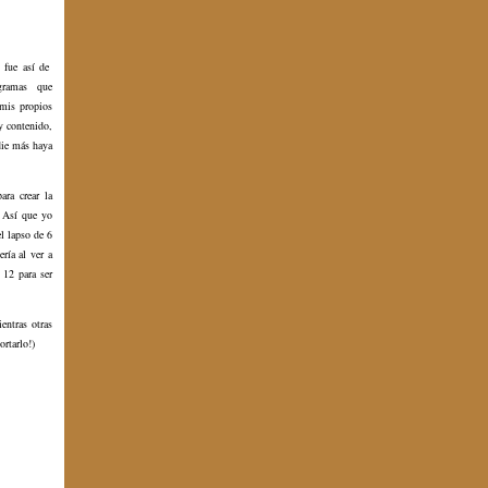
o fue así de
ogramas que
 mis propios
y contenido,
die más haya
ra crear la
. Así que yo
l lapso de 6
ría al ver a
 12 para ser
entras otras
ortarlo!)