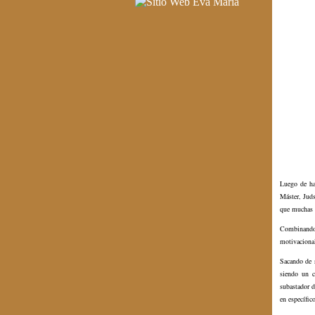
Luego de ha
Máster, Juds
que muchas v
Combinando 
motivacional
Sacando de s
siendo un c
subastador d
en específic