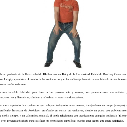
berse graduado de la Universidad de Bluffon con un BA y de la Universidad Estatal de Bowling Green con 
on Laipply apareció en el mundo de las conferencias y se ha vuelto rápidamente en una brisa de de aire fresco
eces resulta sofocante.
una increíble habilidad para hacer a las personas reír y razonar, sus presentaciones son realistas 
es, creativas y llamativas, cómicas y reflexivas, vivaces y enriquecedoras.
u vasto repertorio de experiencias que incluyen: trabajando en un crucero, trabajando en un campo (acampar) 
ertificado Instructor de Aeróbicos, enseñando en cursos universitarios, siendo un poeta con publicaciones 
e medio tiempo, y un columnista semanal; él puede relacionarse con prácticamente cualquier audiencia. Ya sea
o o un programa diseñado para satisfacer tus necesidades específicas, puedes estar seguro que estará satisfecho.