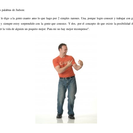
s palabras de Judson:
 le digo a la gente cuanto amo lo que hago por 2 simples razones. Una, porque logro conocer y trabajar con g
s y siempre estoy sorprendido con la gente que conozco. Y dos, por el concepto de que existe la posibilidad 
er la vida de alguien un poquito mejor. Para mi no hay mejor recompense".