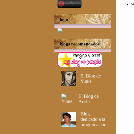
"
B
logo
blogs recomendados
El Blog de
Yunie
El Blog de
Aoshi
Blog
dedicado a la
programación