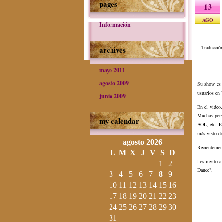
pages
13
AGO
Información
Traducción
archives
mayo 2011
agosto 2009
Su show es f
usuarios en
junio 2009
En el video
Muchas per
my calendar
AOL, etc. E
más visto de
agosto 2026
Recientement
L
M
X
J
V
S
D
Les invito a
1
2
Dance".
3
4
5
6
7
8
9
10
11
12
13
14
15
16
17
18
19
20
21
22
23
24
25
26
27
28
29
30
31