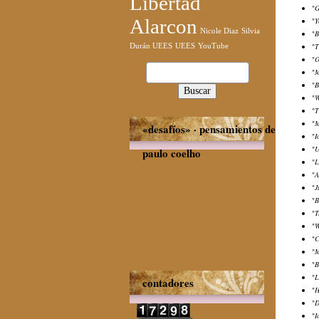
Libertad
"
G
Alarcon
"
Y
Nicole Diaz
Silvia
"
B
"
T
Durán UEES
UEES
YouTube
"
O
Buscar:
"
M
"
B
"
W
"
T
"
M
«desafíos» · pensamientos de
"
I
"
U
paulo coelho
"
L
"
A
"
J
"
B
"
T
"
W
"
C
"
M
"
B
"
L
contadores
"
H
"
D
"
I