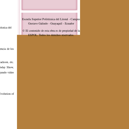
Escuela Superior Politécnica del Litoral - Campus
Gustavo Galindo - Guayaquil - Ecuador
écnica del
© El contenido de esta obra es de propiedad de la
ESPOL. Todos los derechos reservados.
encia de los
ackson, etc.
Today Show,
egundo video
Evolution of