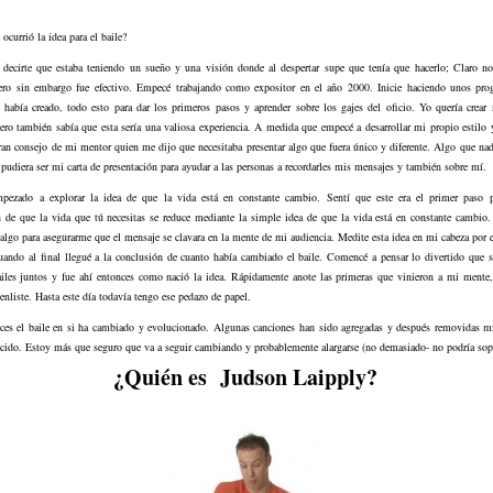
ocurrió la idea para el baile?
 decirte que estaba teniendo un sueño y una visión donde al despertar supe que tenía que hacerlo; Claro n
ero sin embargo fue efectivo. Empecé trabajando como expositor en el año 2000. Inicie haciendo unos pr
 había creado, todo esto para dar los primeros pasos y aprender sobre los gajes del oficio. Yo quería crear
ro también sabía que esta sería una valiosa experiencia. A medida que empecé a desarrollar mi propio estilo 
an consejo de mi mentor quien me dijo que necesitaba presentar algo que fuera único y diferente. Algo que na
pudiera ser mi carta de presentación para ayudar a las personas a recordarles mis mensajes y también sobre mí.
pezado a explorar la idea de que la vida está en constante cambio. Sentí que este era el primer paso pa
 de que la vida que tú necesitas se reduce mediante la simple idea de que la vida está en constante cambio
 algo para asegurarme que el mensaje se clavara en la mente de mi audiencia. Medite esta idea en mi cabeza por e
ando al final llegué a la conclusión de cuanto había cambiado el baile. Comencé a pensar lo divertido que se
ailes juntos y fue ahí entonces como nació la idea. Rápidamente anote las primeras que vinieron a mi mente,
 enliste. Hasta este día todavía tengo ese pedazo de papel.
ces el baile en si ha cambiado y evolucionado. Algunas canciones han sido agregadas y después removidas mi
cido. Estoy más que seguro que va a seguir cambiando y probablemente alargarse (no demasiado- no podría sop
¿Quién es Judson Laipply?