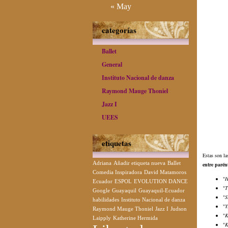
« May
categorías
Ballet
General
Instituto Nacional de danza
Raymond Mauge Thoniel
Jazz I
UEES
etiquetas
Estas son la
Adriana
Añadir etiqueta nueva
Ballet
entre parént
Comedia Inspiradora
David Matamoros
"
H
Ecuador
ESPOL
EVOLUTION DANCE
"
T
Google
Guayaquil
Guayaquil-Ecuador
"
S
habilidades
Instituto Nacional de danza
"
Y
Raymond Mauge Thoniel
Jazz I
Judson
"
K
Laipply
Katherine Hermida
"
K