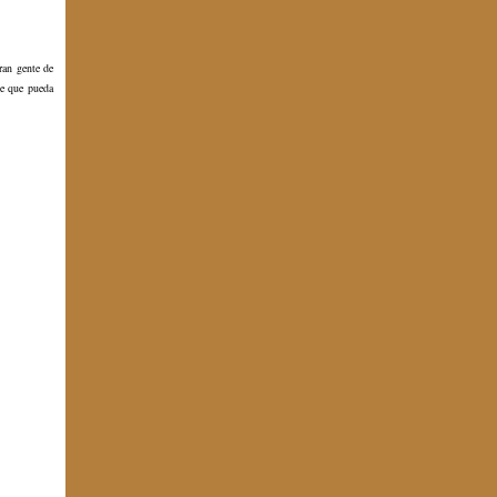
ran gente de
de que pueda