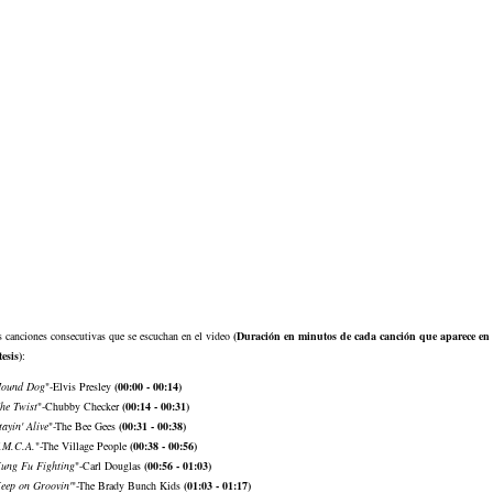
s canciones consecutivas que se escuchan en el video
(Duración en minutos de cada canción que aparece en e
esis)
:
ound Dog
"-Elvis Presley
(00:00 - 00:14)
he Twist
"-Chubby Checker
(00:14 - 00:31)
tayin' Alive
"-The Bee Gees
(00:31 - 00:38)
.M.C.A.
"-The Village People
(00:38 - 00:56)
ung Fu Fighting
"-Carl Douglas
(00:56 - 01:03)
eep on Groovin'
"-The Brady Bunch Kids
(01:03 - 01:17)