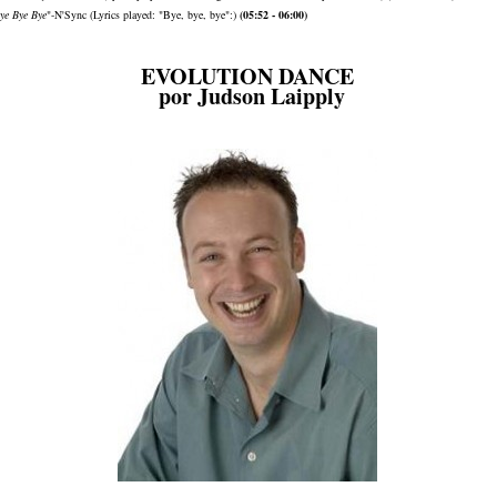
ye Bye Bye
"-N'Sync (Lyrics played: "Bye, bye, bye":)
(05:52 - 06:00)
EVOLUTION DANCE
por Judson Laipply