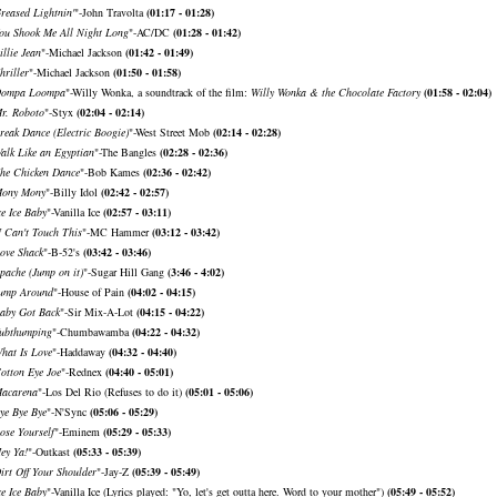
reased Lightnin'
"-John Travolta
(01:17 - 01:28)
ou Shook Me All Night Long
"-AC/DC
(01:28 - 01:42)
illie Jean
"-Michael Jackson
(01:42 - 01:49)
hriller
"-Michael Jackson
(01:50 - 01:58)
ompa Loompa
"-Willy Wonka, a soundtrack of the film:
Willy Wonka & the Chocolate Factory
(01:58 - 02:04)
r. Roboto
"-Styx
(02:04 - 02:14)
reak Dance (Electric Boogie)
"-West Street Mob
(02:14 - 02:28)
alk Like an Egyptian
"-The Bangles
(02:28 - 02:36)
he Chicken Dance
"-Bob Kames
(02:36 - 02:42)
ony Mony
"-Billy Idol
(02:42 - 02:57)
ce Ice Baby
"-Vanilla Ice
(02:57 - 03:11)
 Can't Touch This
"-MC Hammer
(03:12 - 03:42)
ove Shack
"-B-52's
(03:42 - 03:46)
pache (Jump on it)
"-Sugar Hill Gang
(3:46 - 4:02)
ump Around
"-House of Pain
(04:02 - 04:15)
aby Got Back
"-Sir Mix-A-Lot
(04:15 - 04:22)
ubthumping
"-Chumbawamba
(04:22 - 04:32)
hat Is Love
"-Haddaway
(04:32 - 04:40)
otton Eye Joe
"-Rednex
(04:40 - 05:01)
acarena
"-Los Del Rio (Refuses to do it)
(05:01 - 05:06)
ye Bye Bye
"-N'Sync
(05:06 - 05:29)
ose Yourself
"-Eminem
(05:29 - 05:33)
ey Ya!
"-Outkast
(05:33 - 05:39)
irt Off Your Shoulder
"-Jay-Z
(05:39 - 05:49)
ce Ice Baby
"-Vanilla Ice (Lyrics played: "Yo, let's get outta here. Word to your mother")
(05:49 - 05:52)