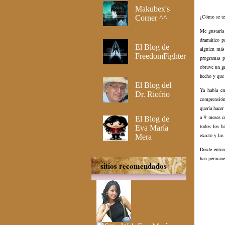
Makubex's
¿Cómo se te 
Corner ^^
Me gustaría
dramático p
El Blog de
alguien más
FreedomFighter
programas pe
obtuve un gr
hecho y que 
El Blog del
Ya había em
Dr. Riofrio
comprensión
quería hacer
a 9 meses cu
El Blog de
todos los b
Eva María
exacto y las
Mera
Desde enton
han permane
sitios recomendados