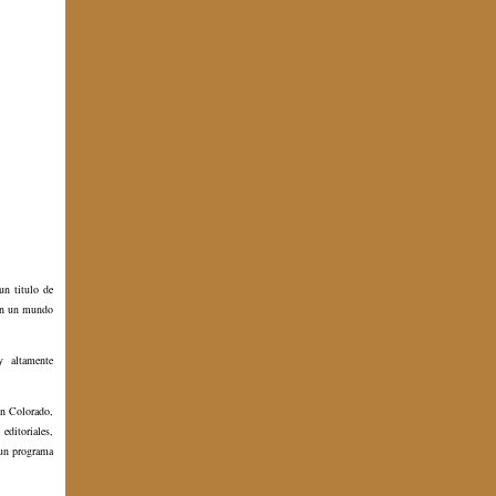
un titulo de
 en un mundo
y altamente
en Colorado,
editoriales,
 un programa