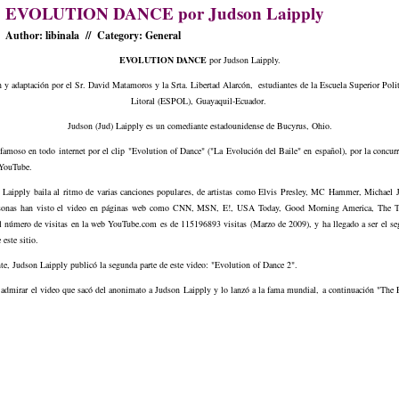
EVOLUTION DANCE por Judson Laipply
Author: libinala // Category:
General
EVOLUTION DANCE
por Judson Laipply.
 y adaptación por el Sr. David Matamoros y la Srta. Libertad Alarcón, estudiantes de la Escuela Superior Polit
Litoral (ESPOL), Guayaquil-Ecuador.
Judson (Jud) Laipply es un comediante estadounidense de
Bucyrus
, Ohio.
amoso en todo internet por el clip "Evolution of Dance" ("La Evolución del Baile" en español), por la concurr
YouTube
.
, Laipply baila al ritmo de varias canciones populares, de artistas como Elvis Presley, MC Hammer, Michael J
sonas han visto el video en páginas web como CNN, MSN, E!, USA Today, Good Morning America, The 
l número de visitas en la web YouTube.com es de 115196893 visitas (Marzo de 2009), y ha llegado a ser el s
 este sitio.
e, Judson Laipply publicó la segunda parte de este video: "Evolution of Dance 2".
 admirar el video que sacó del anonimato a Judson Laipply y lo lanzó a la fama mundial, a continuación "The 