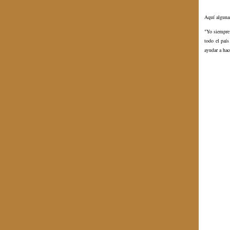
Aquí alguna
"Yo siempre
todo el paí
ayudar a hac