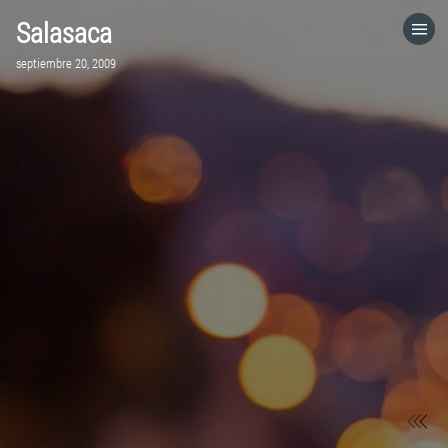
Salasaca
HOME
septiembre 20, 2009
CATEGORÍAS
IR A
VISITA EL SITIO WEB