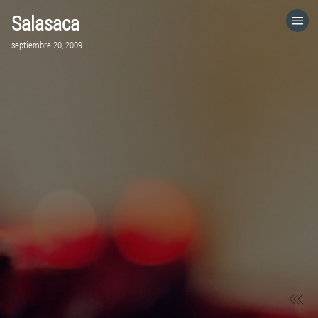
Salasaca
HOME
septiembre 20, 2009
CATEGORÍAS
IR A
VISITA EL SITIO WEB