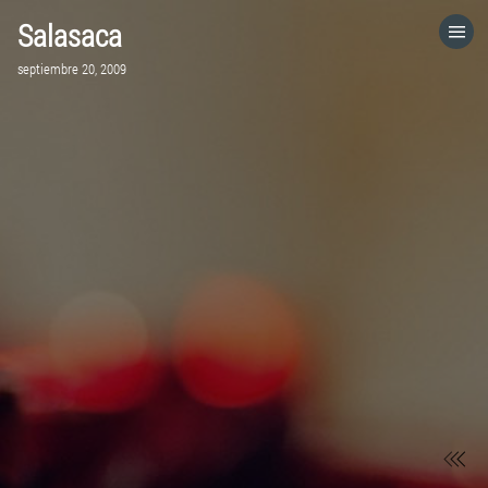
Salasaca
HOME
septiembre 20, 2009
CATEGORÍAS
IR A
VISITA EL SITIO WEB