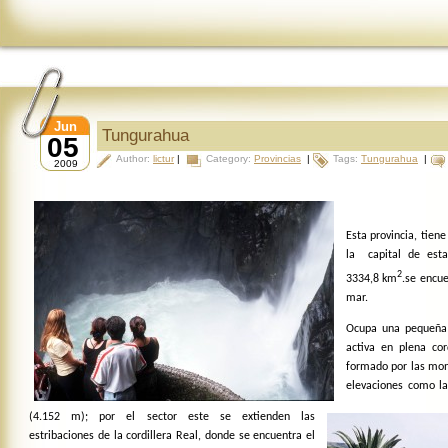
Jun
Tungurahua
05
Author:
lictur
|
Category:
Provincias
|
Tags:
Tungurahua
|
2009
Esta provincia, tiene
la capital de esta
2
3334,8 km
.se encue
mar.
Ocupa una pequeña 
activa en plena cor
formado por las mo
elevaciones como l
(4.152 m); por el sector este se extienden las
estribaciones de la cordillera Real, donde se encuentra el