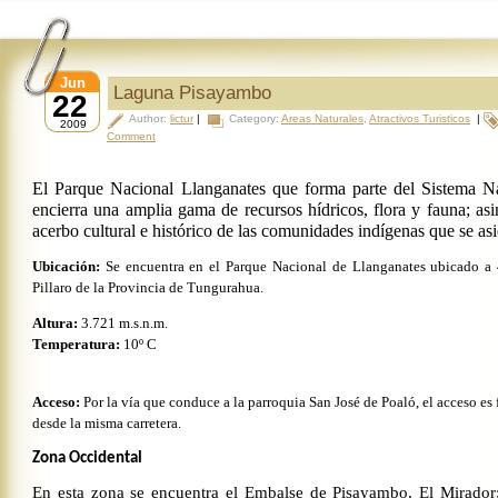
Jun
Laguna Pisayambo
22
Author:
lictur
|
Category:
Areas Naturales
,
Atractivos Turisticos
|
2009
Comment
El Parque Nacional Llanganates que forma parte del Sistema Na
encierra una amplia gama de recursos hídricos, flora y fauna; as
acerbo cultural e histórico de las comunidades indígenas que se asi
Ubicación:
Se encuentra en el Parque Nacional de Llanganates ubicado a
Pillaro de la Provincia de Tungurahua.
Altura:
3.721 m
.s.n.m.
Temperatura:
10º C
Acceso:
Por la vía que conduce a la parroquia San José de Poaló, el acceso es 
desde la misma carretera.
Zona Occidental
En esta zona se encuentra el Embalse de Pisayambo, El Mirador