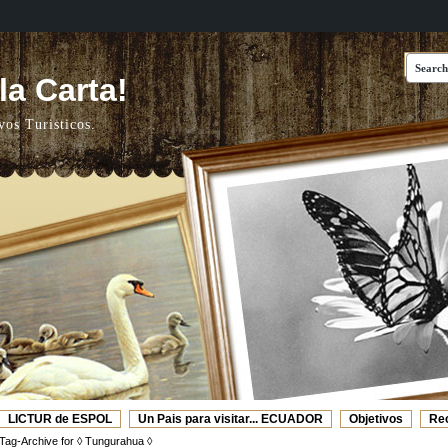
a Carta!
vos Turisticos.
LICTUR de ESPOL
Un Pais para visitar... ECUADOR
Objetivos
Re
Web's Recomendadas
Video de ESPOL - TURISMO
Tag-Archive for ◊ Tungurahua ◊