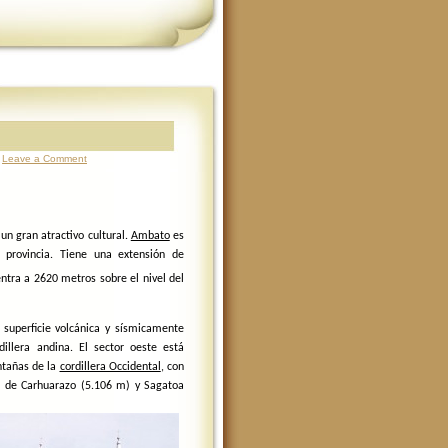
Leave a Comment
 un gran atractivo cultural.
Ambato
es
 provincia. Tiene una
extensión
de
ntra a 2620 metros sobre el nivel del
superficie volcánica y sísmicamente
dillera andina. El sector oeste está
ntañas de la
cordillera Occidental
, con
a de Carhuarazo (5.106 m) y Sagatoa