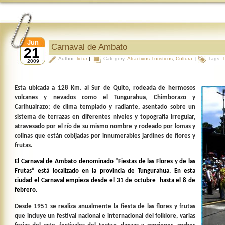
Jun
Carnaval de Ambato
21
Author:
lictur
|
Category:
Atractivos Turisticos
,
Cultura
|
Tags:
2009
Esta ubicada a 128 Km. al Sur de Quito, rodeada de hermosos
volcanes y nevados como el Tungurahua, Chimborazo y
Carihuairazo; de clima templado y radiante, asentado sobre un
sistema de terrazas en diferentes niveles y topografía irregular,
atravesado por el río de su mismo nombre y rodeado por lomas y
colinas que están cobijadas por innumerables jardines de flores y
frutas.
El Carnaval de Ambato denominado “Fiestas de las Flores y de las
Frutas” está localizado en la provincia de Tungurahua. En esta
ciudad el Carnaval empieza desde el 31 de octubre hasta el 8 de
febrero.
Desde 1951 se realiza anualmente la fiesta de las flores y frutas
que incluye un festival nacional e internacional del folklore, varias