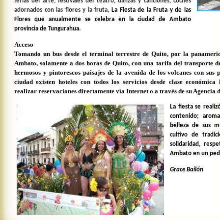
ferias del arte, festivales del teatro, danzas y canciones, coches
adornados con las flores y la fruta,
La Fiesta
de la Fruta y de las
Flores que anualmente se celebra en la ciudad de Ambato
provincia de Tungurahua.
Acceso
Tomando un bus desde el terminal terrestre de Quito, por la panameric
Ambato, solamente a dos horas de Quito, con una tarifa del transporte 
hermosos y pintorescos paisajes de la avenida de los volcanes con sus p
ciudad existen hoteles con todos los servicios desde clase económica
realizar reservaciones directamente vía Internet o a través de su Agencia d
La fiesta se realiz
contenido; aroma
belleza de sus mu
cultivo de tradi
solidaridad, resp
Ambato en un pedes
Grace Bailón