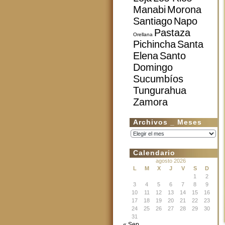
Manabi
Morona
Santiago
Napo
Pastaza
Orellana
Pichincha
Santa
Elena
Santo
Domingo
Sucumbíos
Tungurahua
Zamora
Archivos _ Meses
Archivos
_
Meses
Calendario
agosto 2026
L
M
X
J
V
S
D
1
2
3
4
5
6
7
8
9
10
11
12
13
14
15
16
17
18
19
20
21
22
23
24
25
26
27
28
29
30
31
« Sep