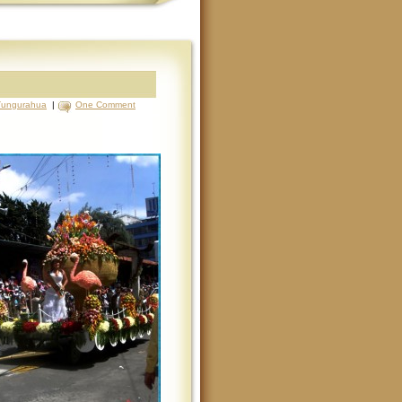
Tungurahua
|
One Comment