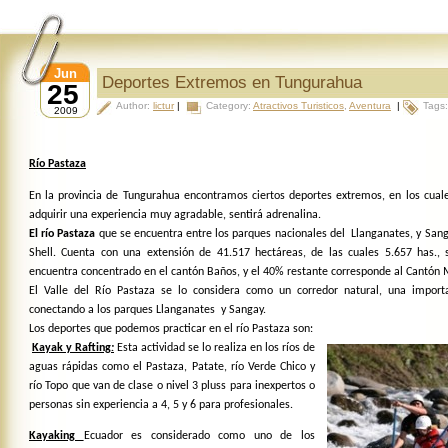
Jun
Deportes Extremos en Tungurahua
25
Author:
lictur
|
Category:
Atractivos Turisticos
,
Aventura
|
Tags
2009
Río Pastaza
En la provincia de Tungurahua encontramos ciertos deportes extremos, en los cuale
adquirir una experiencia muy agradable, sentirá adrenalina.
El río Pastaza
que se encuentra
entre los parques nacionales del Llanganates, y Sang
Shell. Cuenta con una extensión de 41.517 hectáreas, de las cuales 5.657 has., 
encuentra concentrado en el cantón Baños, y el 40% restante corresponde al Cantón 
El Valle del Río Pastaza se lo considera como un corredor natural, una import
conectando a los parques Llanganates y Sangay.
Los deportes que podemos practicar en el río Pastaza son:
Kayak y Rafting
:
Esta actividad se lo realiza en los ríos de
aguas rápidas como el Pastaza, Patate, río Verde Chico y
río Topo que van de clase o nivel 3 pluss para inexpertos o
personas sin experiencia a 4, 5 y 6 para profesionales.
Kayaking
Ecuador es considerado como uno de los