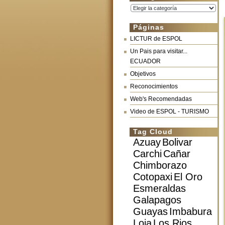
Categorías
Páginas
LICTUR de ESPOL
Un Pais para visitar...
ECUADOR
Objetivos
Reconocimientos
Web's Recomendadas
Video de ESPOL - TURISMO
Tag Cloud
Azuay
Bolivar
Carchi
Cañar
Chimborazo
Cotopaxi
El Oro
Esmeraldas
Galapagos
Guayas
Imbabura
Loja
Los Rios