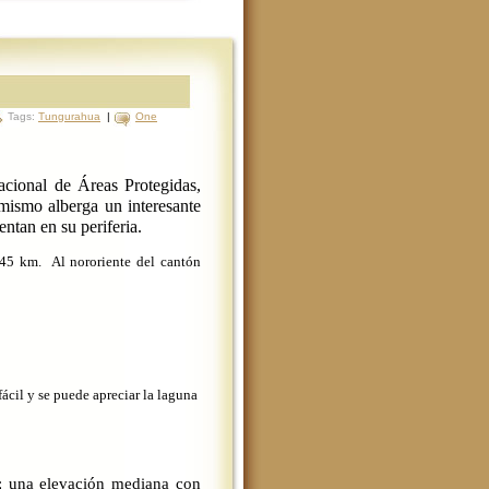
Tags:
Tungurahua
|
One
cional de Áreas Protegidas,
imismo alberga un interesante
entan en su periferia.
 45 km.
Al nororiente del cantón
fácil y se puede apreciar la laguna
; una elevación mediana con