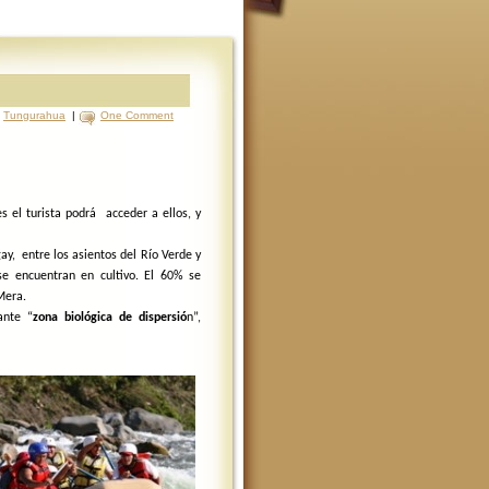
:
Tungurahua
|
One Comment
s el turista podrá acceder a ellos, y
ay, entre los asientos del Río Verde y
se encuentran en cultivo. El 60% se
Mera.
ante “
zona biológica de dispersió
n”,