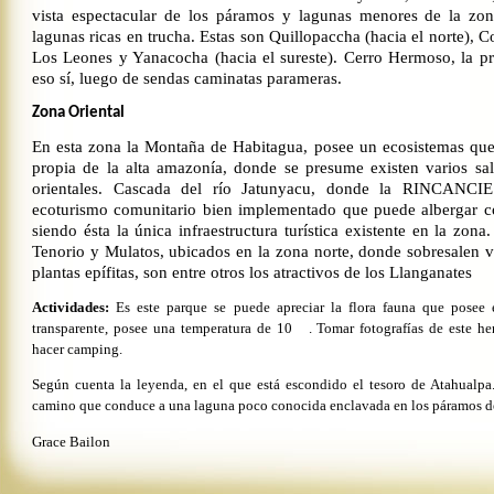
vista espectacular de los páramos y lagunas menores de la zo
lagunas ricas en trucha. Estas son Quillopaccha (hacia el norte),
Los Leones y Yanacocha (hacia el sureste). Cerro Hermoso, la pr
eso sí, luego de sendas caminatas parameras.
Zona Oriental
En esta zona la Montaña de Habitagua, posee un ecosistemas que 
propia de la alta amazonía, donde se presume existen varios sal
orientales. Cascada del río Jatunyacu, donde la RINCANCIE
ecoturismo comunitario bien implementado que puede albergar c
siendo ésta la única infraestructura turística existente en la zon
Tenorio y Mulatos, ubicados en la zona norte, donde sobresalen v
plantas epífitas, son entre otros los atractivos de los Llanganates
Actividades:
Es este parque se puede apreciar la flora fauna que posee 
transparente, posee una temperatura de 10
.
Tomar fotografías de este he
hacer camping.
Según cuenta la leyenda, en el que está escondido el tesoro de Atahualp
camino que conduce a una laguna poco conocida enclavada en los páramos d
Grace Bailon