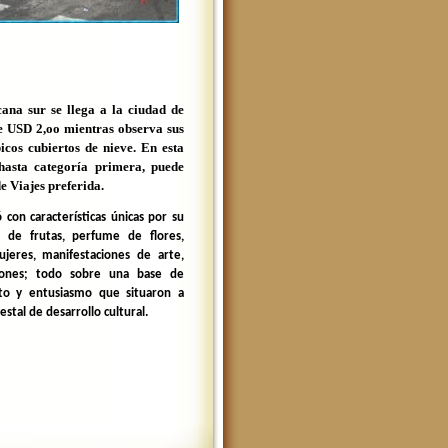
ana sur se llega a la ciudad de
de USD 2,oo mientras observa sus
icos cubiertos de nieve. En esta
 hasta categoría primera, puede
e Viajes preferida.
ó con características únicas por su
 de frutas, perfume de flores,
jeres, manifestaciones de arte,
ciones; todo sobre una base de
eto y entusiasmo que situaron a
tal de desarrollo cultural.