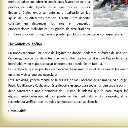
mejores países que ofrecen condiciones favorables para la
práctica de este deporte, es así que muchos turistas
llegan a Baños exclusivamente para realizarlo en las
aguas de los diferentes ríos de la zona. Este deporte
consiste en descender los ríos en pequeñas
embarcaciones individuales; los grados de dificultad son
similares a los del rafting, pero lo pueden practicar solo personas con experiencia.
TUNGURAHUA -BAÑOS
En Baños tenemos una serie de lugares en donde podemos disfrutar de una serie
Canoning,
uno de los deportes más realizados por los turistas que llegan hasta aq
inolvidable y por supuesto pasar un momento agradable en familia.
Es un deporte que se practica en cascadas, básicamente es el descenso de las mism
un arnés y otros equipos especiales.
Esta actividad, generalmente se la realiza en las Cascadas de Chamana, San Jorge
Puyo, Río Blanco y Cashaurco. Este deporte es apto para todas las personas a partir 
debe contratar a una Operadora de Turismo, la misma que le dará mayor inf
equipamiento necesario; el tour puede ser de medio día o día completo; el c
recomienda verificar que los guías tengan su respectiva Licencia.
Grace Bailón