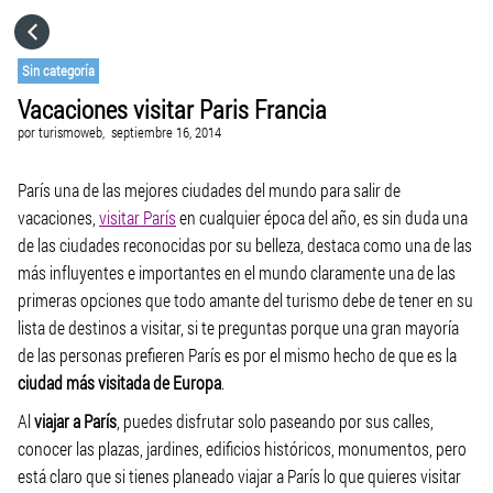
HOME
Sin categoría
Vacaciones visitar Paris Francia
CATEGORÍAS
por
turismoweb,
septiembre 16, 2014
IR A
París una de las mejores ciudades del mundo para salir de
vacaciones,
visitar París
en cualquier época del año, es sin duda una
de las ciudades reconocidas por su belleza, destaca como una de las
VISITA EL SITIO WEB
más influyentes e importantes en el mundo claramente una de las
primeras opciones que todo amante del turismo debe de tener en su
lista de destinos a visitar, si te preguntas porque una gran mayoría
de las personas prefieren París es por el mismo hecho de que es la
ciudad más visitada de Europa
.
Al
viajar a París
, puedes disfrutar solo paseando por sus calles,
conocer las plazas, jardines, edificios históricos, monumentos, pero
está claro que si tienes planeado viajar a París lo que quieres visitar