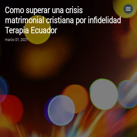
Como superar una crisis
HOME
matrimonial cristiana por infidelidad
Terapia Ecuador
CATEGORÍAS
marzo 01, 2021
IR A
VISITA EL SITIO WEB