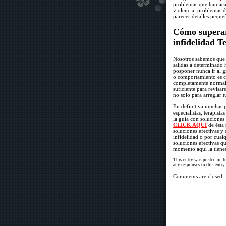
problemas que han aca
violencia, problemas d
parecer detalles peque
Cómo superar 
infidelidad T
Nosotros sabemos que c
salidas a determinado 
posponer nunca ir al g
o comportamiento es cu
completamente normal 
suficiente para revisar
no solo para arreglar t
En definitiva muchas p
especialistas, terapis
la guía con soluciones
CLICK AQUI
de ésta 
soluciones efectivas y 
infidelidad o por cual
soluciones efectivas q
momento aquí la tiene
This entry was posted on lu
any responses to this entr
Comments are closed.