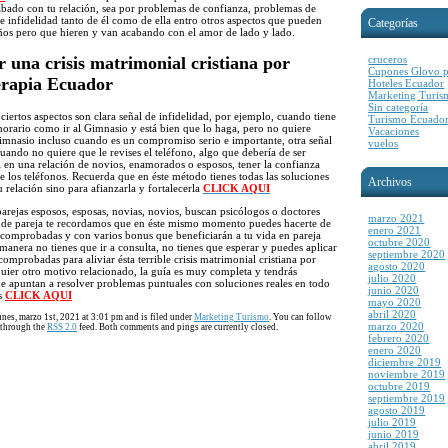
bado con tu relación, sea por problemas de confianza, problemas de
e infidelidad tanto de él como de ella entro otros aspectos que pueden
Categorías
ños pero que hieren y van acabando con el amor de lado y lado.
una crisis matrimonial cristiana por
cruceros
Cupones Glovo p
erapia Ecuador
Hoteles Ecuador
Marketing Turis
Sin categoría
iertos aspectos son clara señal de infidelidad, por ejemplo, cuando tiene
Turismo Ecuado
horario como ir al Gimnasio y está bien que lo haga, pero no quiere
Vacaciones
imnasio incluso cuando es un compromiso serio e importante, otra señal
vuelos
ando no quiere que le revises el teléfono, algo que debería de ser
en una relación de novios, enamorados o esposos, tener la confianza
se los teléfonos. Recuerda que en éste método tienes todas las soluciones
Archivos
u relación sino para afianzarla y fortalecerla
CLICK AQUI
arejas esposos, esposas, novias, novios, buscan psicólogos o doctores
marzo 2021
tas de pareja te recordamos que en éste mismo momento puedes hacerte de
enero 2021
 comprobadas y con varios bonus que beneficiarán a tu vida en pareja
octubre 2020
manera no tienes que ir a consulta, no tienes que esperar y puedes aplicar
septiembre 2020
comprobadas para aliviar ésta terrible crisis matrimonial cristiana por
agosto 2020
quier otro motivo relacionado, la guía es muy completa y tendrás
julio 2020
ue apuntan a resolver problemas puntuales con soluciones reales en todo
junio 2020
s
CLICK AQUI
mayo 2020
abril 2020
nes, marzo 1st, 2021 at 3:01 pm and is filed under
Marketing Turismo
. You can follow
marzo 2020
y through the
RSS 2.0
feed. Both comments and pings are currently closed.
febrero 2020
enero 2020
diciembre 2019
noviembre 2019
octubre 2019
septiembre 2019
agosto 2019
julio 2019
junio 2019
abril 2019