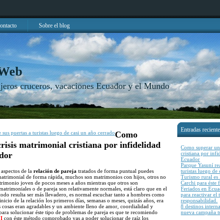
ontacto
Sobre el blog
 Web
njeros cruceros, vacaciones Ecuador y el Mundo
Entradas recient
 sus puertas a turistas luego de casi un año cerrado
Como
risis matrimonial cristiana por infidelidad
Como superar una
dor
cristiana por inf
Ecuador
Parque Yasuní rea
 aspectos de la
relación de pareja
tratados de forma puntual puedes
turistas luego de
matrimonial de forma rápida, muchos son matrimonios con hijos, otros no
Turismo rural es l
trimonio joven de pocos meses a años mientras que otros son
Carchi para éste 
 matrimoniales o de pareja son relativamente normales, está claro que en el
Feriados en Ecu
 todo resulta ser más llevadero, es normal escuchar tanto a hombres como
para reactivar el
inicio de la relación los primeros días, semanas o meses, quizás años, era
responsabilidad.
as cosas eran agradables y un ambiente lleno de amor, coordialidad y
8 destinos intern
para solucionar éste tipo de problemas de pareja es que te recomiendo
nueva campaña tu
I
con éste método comprobado vas a poder solucionar de raíz los