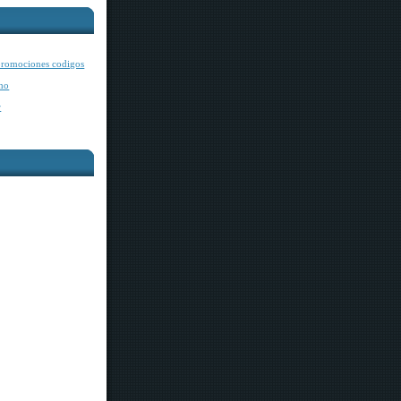
romociones codigos
mo
r