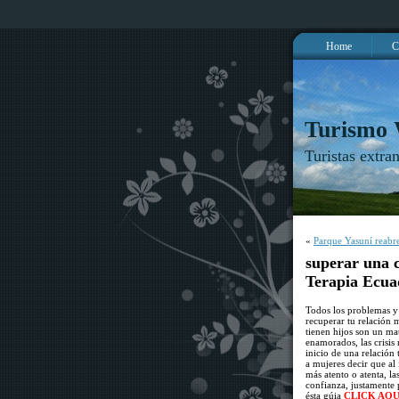
Home
C
Turismo
Turistas extra
«
Parque Yasuní reabre
superar una c
Terapia Ecua
Todos los problemas y
recuperar tu relación 
tienen hijos son un ma
enamorados, las crisis
inicio de una relación
a mujeres decir que al 
más atento o atenta, l
confianza, justamente 
ésta gúia
CLICK AQU