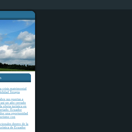
es
 crisis matrimonial
idelidad Terapia
bre sus puertas a
 casi un año cerrado
a oferta turística en
feriado. Ecuador
ador una oportunidad
 turismo con
acionales dentro de la
rística de Ecuador