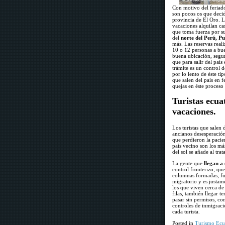
Con motivo del feriad
son pocos os que decide
provincia de El Oro. L
vacaciones alquilan cas
que toma fuerza por su
del
norte del Perú, Pu
más. Las reservas real
10 o 12 personas a bue
buena ubicación, segur
que para salir del país
trámite es un control d
por lo lento de éste t
que salen del país en 
quejas en éste proceso 
Turistas ecua
vacaciones.
Los turistas que salen 
ancianos desesperación 
que perdieron la pacie
país vecino son los más
del sol se añade al tra
La gente que
llegan a
control fronterizo, que
columnas formadas, fue
migratorio y es justame
los que viven cerca de 
filas, también llegar t
pasar sin permisos, con
controles de inmigraci
cada turista.
Posted in
Turismo Ecu