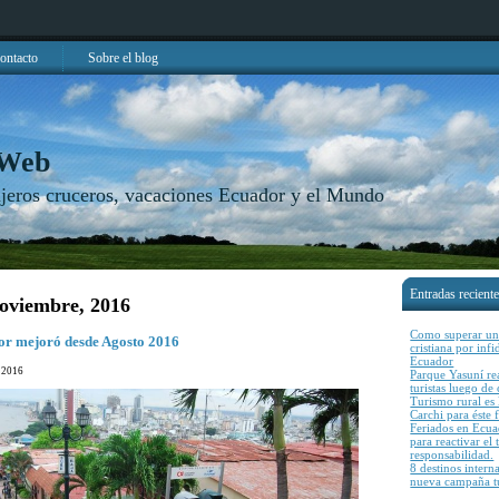
ontacto
Sobre el blog
 Web
njeros cruceros, vacaciones Ecuador y el Mundo
Entradas recient
noviembre, 2016
Como superar una
or mejoró desde Agosto 2016
cristiana por inf
Ecuador
, 2016
Parque Yasuní rea
turistas luego de
Turismo rural es l
Carchi para éste 
Feriados en Ecu
para reactivar el
responsabilidad.
8 destinos intern
nueva campaña tu