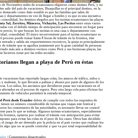
o de Noviembre miles de ecuatorianos eligieron como destino Perú, y no
n salir del país de vacaciones, Huaquillas es el principal destino, en la
o destacado como dato notable es que las familias que salen de
as y departamentos en vez de llegar a hoteles y es que es una iniciativa
 comodidad, los destinos elegidos por los turistas ecuatorianos las playas
nta Sal, Zorritos, Máncora, Vichayito, Las Pocitas
entre otras varios
izadas con el debido tiempo de anticipación para encontrar un hogar para
n precio, lo que buscan los turistas es una casa o departamento con
idad, comodidad. El único inconveniente para el turista ecuatoriano es
 el proceso puede tomar hasta 8 horas de trámite en la frontera, éste
e entrada y salida sin requerimientos excesivos, la queja es principalmente
ipo de trámite que se agudiza justamente por la gran cantidad de personas
feriado más aún a destinos vecinos como Perú y sus hermosas playas, las
se hicieron notar por las redes sociales.
torianos llegan a playa de Perú en éstas
de vacaciones han reportado largas colas, los atascos de tráfico, niños y
y malestar, lo que llevaría a palizas y abusos por parte de algunos de los
ncia. Los niños, los ancianos que decidieron pasar sus vacaciones en el
 afectados en el proceso de espera. Pero otra larga cola para oficinas luz
tamiento de vehículos permitirá la entrada temporal.
 el Perú desde Ecuador
deben de cumplir con todos los requisitos de
 tienen un número considerable de turistas que viajan este festival y
ron los comentarios de las autoridades, es necesario llevar un control
nte para lo que se trabaja. Algunos turistas ecuatorianos, especialmente
la frontera, optaron por realizar el trámite con anticipación para evitar
emprano para evitar las colas en el peor de los casos. Otros han decidido
 el riesgo de ser detenido por la policía en el país vecino que realizan los
ón algo que no se puede controlar y que va por total responsabilidad de
en
ador
|
Comentarios desactivados