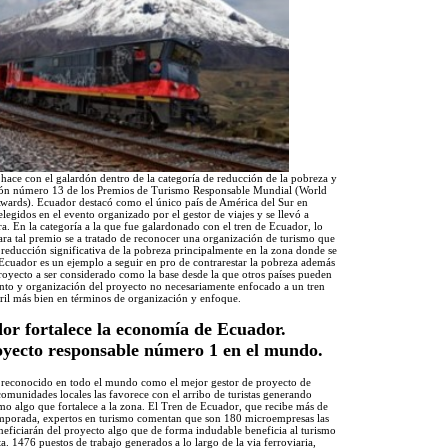
hace con el galardón dentro de la categoría de reducción de la pobreza y
ición número 13 de los Premios de Turismo Responsable Mundial (World
wards). Ecuador destacó como el único país de América del Sur en
 elegidos en el evento organizado por el gestor de viajes y se llevó a
ra. En la categoría a la que fue galardonado con el tren de Ecuador, lo
ra tal premio se a tratado de reconocer una organización de turismo que
a reducción significativa de la pobreza principalmente en la zona donde se
e Ecuador es un ejemplo a seguir en pro de contrarestar la pobreza además
royecto a ser considerado como la base desde la que otros países pueden
nto y organización del proyecto no necesariamente enfocado a un tren
rril más bien en términos de organización y enfoque.
or fortalece la economía de Ecuador.
oyecto responsable número 1 en el mundo.
 reconocido en todo el mundo como el mejor gestor de proyecto de
 comunidades locales las favorece con el arribo de turistas generando
ismo algo que fortalece a la zona. El Tren de Ecuador, que recibe más de
temporada, expertos en turismo comentan que son 180 microempresas las
neficiarán del proyecto algo que de forma indudable beneficia al turismo
a. 1476 puestos de trabajo generados a lo largo de la via ferroviaria,