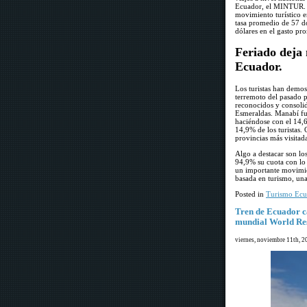
Ecuador, el MINTUR. La
movimiento turístico e
tasa promedio de 57 dó
dólares en el gasto pr
Feriado deja 
Ecuador.
Los turistas han demo
terremoto del pasado p
reconocidos y consoli
Esmeraldas. Manabí fue
haciéndose con el 14,6
14,9% de los turistas.
provincias más visitada
Algo a destacar son lo
94,9% su cuota con lo 
un importante movimie
basada en turismo, una 
Posted in
Turismo Ecu
Tren de Ecuador c
mundial World Re
viernes, noviembre 11th, 2