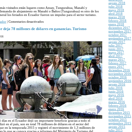
agosto 2018
julio 2018
s más visitados están lugares como Azuay, Tungurahua, Manabí y
mayo 2018
 demanda de alojamiento en Manabí o Baños (Tungurahua) es otro de los
abril 2018
eneral los feriados en Ecuador fueron un impulso para el sector turismo.
marzo 2018
febrero 2018
en
ador
|
Comentarios desactivados
enero 2018
Turismo
diciembre 2017
en
r deja 78 millones de dólares en ganancias. Turismo
noviembre 2017
Ecuador
octubre 2017
mejoró
016
septiembre 2017
desde
agosto 2017
Agosto
julio 2017
2016
junio 2017
mayo 2017
abril 2017
marzo 2017
febrero 2017
enero 2017
diciembre 2016
noviembre 2016
octubre 2016
septiembre 2016
agosto 2016
julio 2016
junio 2016
mayo 2016
abril 2016
marzo 2016
febrero 2016
enero 2016
diciembre 2015
noviembre 2015
octubre 2015
 5 días en el Ecuador dejó un importante beneficio gracias a todo el
septiembre 2015
zó en el país, son en total 78 millones de dólares en el sector del
agosto 2015
ue en la temporada 2015 y registró el movimiento de 1,3 millones de
julio 2015
l es lo que se conoce gracias a informes del Ministerio de Turismo del