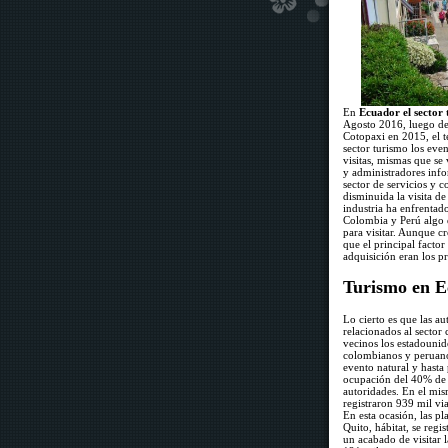
En
Ecuador el sector 
Agosto 2016, luego de 
Cotopaxi en 2015, el t
sector turismo los eve
visitas, mismas que s
y administradores info
sector de servicios y 
disminuida la visita de
industria ha enfrentad
Colombia y Perú algo qu
para visitar. Aunque cr
que el principal facto
adquisición eran los pre
Turismo en E
Lo cierto es que las a
relacionados al sector
vecinos los estadounid
colombianos y peruanos
evento natural y hasta
ocupación del 40% de l
autoridades. En el mis
registraron 939 mil via
En esta ocasión, las p
Quito, hábitat, se regi
un acabado de visitar 