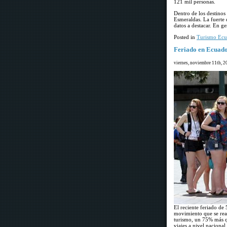
121 mil personas.
Dentro de los destino
Esmeraldas. La fuerte
datos a destacar. En g
Posted in
Turismo Ecu
Feriado en Ecuado
viernes, noviembre 11th, 2
El reciente feriado de
movimiento que se reali
turismo, un 75% más q
viajes a nivel naciona