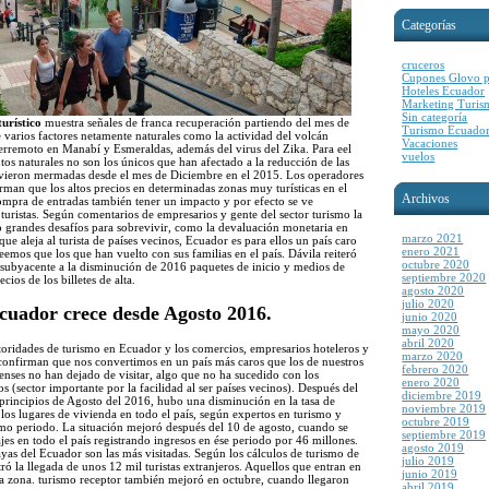
Categorías
cruceros
Cupones Glovo p
Hoteles Ecuador
Marketing Turis
Sin categoría
turístico
muestra señales de franca recuperación partiendo del mes de
Turismo Ecuado
varios factores netamente naturales como la actividad del volcán
Vacaciones
erremoto en Manabí y Esmeraldas, además del virus del Zika. Para eel
vuelos
ntos naturales no son los únicos que han afectado a la reducción de las
e vieron mermadas desde el mes de Diciembre en el 2015. Los operadores
rman que los altos precios en determinadas zonas muy turísticas en el
Archivos
compra de entradas también tener un impacto y por efecto se ve
 turistas. Según comentarios de empresarios y gente del sector turismo la
o grandes desafíos para sobrevivir, como la devaluación monetaria en
marzo 2021
e aleja al turista de países vecinos, Ecuador es para ellos un país caro
enero 2021
eemos que los que han vuelto con sus familias en el país. Dávila reiteró
octubre 2020
r subyacente a la disminución de 2016 paquetes de inicio y medios de
septiembre 2020
cios de los billetes de alta.
agosto 2020
julio 2020
cuador crece desde Agosto 2016.
junio 2020
mayo 2020
abril 2020
utoridades de turismo en Ecuador y los comercios, empresarios hoteleros y
marzo 2020
 confirman que nos convertimos en un país más caros que los de nuestros
febrero 2020
enses no han dejado de visitar, algo que no ha sucedido con los
enero 2020
 (sector importante por la facilidad al ser países vecinos). Después del
diciembre 2019
 principios de Agosto del 2016, hubo una disminución en la tasa de
noviembre 2019
os lugares de vivienda en todo el país, según expertos en turismo y
octubre 2019
mo periodo. La situación mejoró después del 10 de agosto, cuando se
septiembre 2019
jes en todo el país registrando ingresos en ése periodo por 46 millones.
agosto 2019
layas del Ecuador son las más visitadas. Según los cálculos de turismo de
julio 2019
stró la llegada de unos 12 mil turistas extranjeros. Aquellos que entran en
junio 2019
la zona. turismo receptor también mejoró en octubre, cuando llegaron
abril 2019