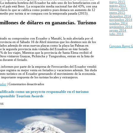
mayo 2015
 industria hotelera del Ecuador ha sido uno de los beneficiarios con el
marzo 2015
n el país está lleno. La ocupación media nacional fue del 43%, con una
febrero 2015
lares lo que se califica como positivo pues destaca un aumento de 12
enero 2015
omedio por turista si se compara con la temporada pasada (2015).
diciembre 2014
noviembre 2014
millones de dólares en ganancias. Turismo
octubre 2014
septiembre 2014
agosto 2014
julio 2014
strado su compromiso con Ecuador y Manabí, la más afectada por el
rovincia en el Sábado 16 de Abril mientras que los destinos son de los
dados además de otras nuevas playas como la playa las Palmas en
Cupones Rappi 
 la segunda provincia más visitada del Ecuadroe en éste feriado
% de los viajes. Mientras que la provincia de Santa Elena recibió el
 Otros visitaron Guayas, Pichincha y Tungurahua, entran en la lista de
s durante el feriado.
s informes por parte de la empresa de Ferrocarriles del Ecuador vendió
que registra su mejor venta en feriados y vacaciones además. Sin duda
nto turístico en el Ecuador generando el movimiento de la economía
importante respuesta de los turistas locales y extranjeros.
en
ador
|
Comentarios desactivados
Feriado
en
alificado como un proyecto responsable en el turismo
Ecuador
sponsible Tourism Awards
deja
78
016
millones
de
dólares
en
ganancias.
Turismo