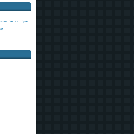
romociones codigos
mo
r