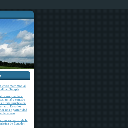
es
 crisis matrimonial
idelidad Terapia
bre sus puertas a
 casi un año cerrado
a oferta turística en
feriado. Ecuador
ador una oportunidad
 turismo con
acionales dentro de la
rística de Ecuador