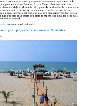
estaca a artesanos, el sector gastronomía y comercios que viven de la
ue genera el tren en Ecuador. El país Tiene la biodiversidad más
ofrece un viaje en el tren de lujo, que es la de absorber la cultura de las
cuentran junto a la estación de champán a bordo, además de que
do a nivel internacional como un país con megabiodiversidad, varios
ra algo que solo en la teoría deja claro lo mucho que Ecuador tiene para
l mundo en general.
en
ador
|
Comentarios desactivados
Tren
de
nos llegan a playas de Perú feriado de Noviembre
Ecuador
calificado
16
como
un
proyecto
responsable
en
el
turismo
mundial
World
Responsible
Tourism
Awards