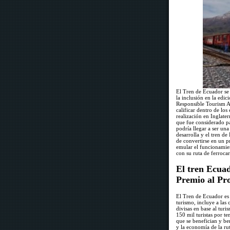
El Tren de Ecuador se 
la inclusión en la ed
Responsible Tourism A
calificar dentro de los
realización en Inglater
que fue considerado pa
podría llegar a ser un
desarrolla y el tren d
de convertirse en un p
emular el funcionamie
con su ruta de ferroca
El tren Ecuad
Premio al Pr
El Tren de Ecuador es
turismo, incluye a las
divisas en base al tur
150 mil turistas por 
que se benefician y be
y la economía de la rut