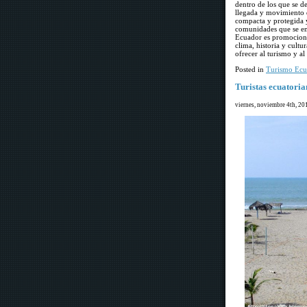
dentro de los que se d
llegada y movimiento q
compacta y protegida y 
comunidades que se en
Ecuador es promociona
clima, historia y cultu
ofrecer al turismo y a
Posted in
Turismo Ecu
Turistas ecuatoria
viernes, noviembre 4th, 20