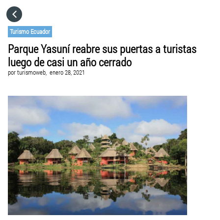
HOME
Turismo Ecuador
Parque Yasuní reabre sus puertas a turistas
CATEGORÍAS
luego de casi un año cerrado
por
turismoweb,
enero 28, 2021
IR A
VISITA EL SITIO WEB