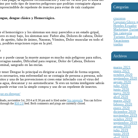
no por todo tipo de insectos peligrosos que podrían contagiarte alguna
Categorías
mprescindible de repelente de insectos para evitar de raíz cualquier
engue, dengue clásico y Hemorrágico.
cruceros
Cupones Glovo p
Hoteles Ecuador
Marketing Turis
 el hemorrágico y los síntomas son muy parecidos a un estado gripal,
Sin categoría
ero es muy bajo, los síntomas son: Fiebre alta, Dolores de cabeza, Dolor
Turismo Ecuado
ta de apetito, falta de ánimo, Nauseas, Vómitos, Dolor muscular en todo el
Vacaciones
, posibles erupciones rojas en la piel.
vuelos
:
Archivos
o y puede causar la muerte aunque es mucho más peligroso para niños,
rragias nasales, Dificultad para respirar, Dolor de Cabeza, Dolores
ominal, sangrado en las encías.
marzo 2021
enero 2021
 tener Dengue lo principal es dirigirse a un hospital de forma urgente,
octubre 2020
dos necesarios, esta enfermedad no se contagia de persona a persona, solo
septiembre 2020
tos y una de las prevenciones si crees estar infectado con el virus del
agosto 2020
agua, descanzar y no automedicarse. Si eres un turista inteligente sabrás
julio 2020
puede evitar con la simple compra y uso de un repelente de insectos.
junio 2020
mayo 2020
que-es-dengue/
abril 2020
marzo 2020
ábado, noviembre 1st, 2014 at 8:30 pm and is filed under
Sin categoría
. You can follow
y through the
RSS 2.0
feed. Both comments and pings are currently closed.
febrero 2020
enero 2020
diciembre 2019
noviembre 2019
octubre 2019
septiembre 2019
agosto 2019
julio 2019
junio 2019
abril 2019