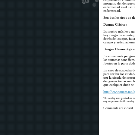
mosquito del dengue si
enfermedad es el uso i
enfermedad.
Son dos los tipos de
d
Dengue Clásico:
Es mucho más leve que
hay riesgo de muerte p
detrás de los ojos, fal
cuerpo y articulaciones
Dengue Hemorrágico
Es sumamente peligros
los síntomas son: Hemo
fuertes en la parte abd
En caso de sospecha de
para recibir los cuida
por la picada de mosqui
dengue es tomar mucha 
que cualquier duda se 
http://www.quees.mx/
This entry was posted on s
any responses to this entr
Comments are closed.