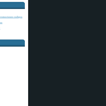
romociones codigos
mo
r