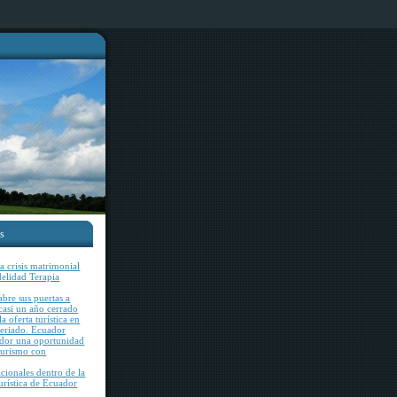
es
 crisis matrimonial
idelidad Terapia
bre sus puertas a
 casi un año cerrado
a oferta turística en
feriado. Ecuador
ador una oportunidad
 turismo con
acionales dentro de la
rística de Ecuador