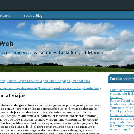
ontacto
Sobre el blog
 Web
njeros cruceros, vacaciones Ecuador y el Mundo
Entradas recient
la Plata, Puerto Lopez Ecuador la pequeña Galapagos y ver ballenas
emporada baja de cruceros (Invierno) positiva para Caribe y Caribe Sur
»
Como superar una
cristiana por inf
ue al viajar
Ecuador
Parque Yasuní rea
turistas luego de
uidado del
dengue
si bien es común en países tropicales principalmente en
Turismo rural es l
es común escuchar en los noticieros sobre las epidemias de dengue lo
Carchi para éste 
rista y viajas a un destino tropical
deberías de tener los cuidados
Feriados en Ecu
o del dengue es diferente a su pariente el mosquito considerado normal,
para reactivar el
o de que todo mosquito es malo y repugnante el mosquito del dengue
responsabilidad.
adas franjas blancas en todo su cuerpo, aunque como es tan pequeño lo
8 destinos intern
te nos ah picado, lo ideal para cortar cualquier riesgo de picadura e
nueva campaña tu
ue todo no frecuentar lugares donde existan pozos de agua, el agua
 esta plaga, la siguiente recomendación y esto no va solo por el tema del