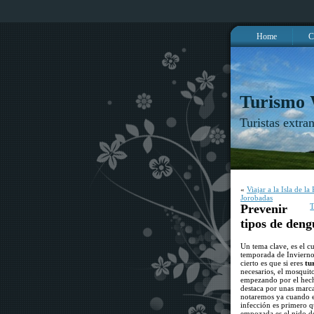
Home
C
Turismo
Turistas extra
«
Viajar a la Isla de 
Jorobadas
Prevenir
T
tipos de deng
Un tema clave, es el c
temporada de Invierno 
cierto es que si eres
tu
necesarios, el mosquit
empezando por el hech
destaca por unas marc
notaremos ya cuando es
infección es primero q
empozada es el nido de