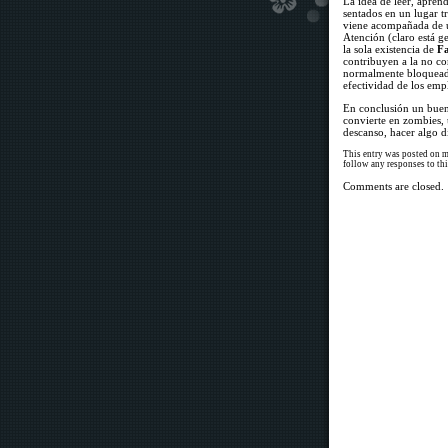
La idea de leer, apre
sentados en un lugar t
viene acompañada de u
Atención (claro está g
la sola existencia de
Fa
contribuyen a la no co
normalmente bloqueada
efectividad de los emp
En conclusión un buen 
convierte en zombies, 
descanso, hacer algo di
This entry was posted on m
follow any responses to th
Comments are closed.