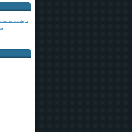
romociones codigos
mo
r