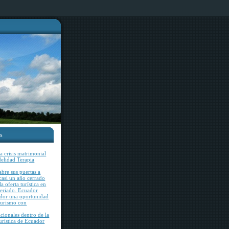
es
 crisis matrimonial
idelidad Terapia
bre sus puertas a
 casi un año cerrado
a oferta turística en
feriado. Ecuador
ador una oportunidad
 turismo con
acionales dentro de la
rística de Ecuador