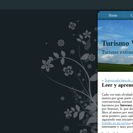
Home
C
Turismo
Turistas extra
«
Temporada baja de cr
Leer y aprend
Cada vez más olvidado
menos por gran parte de
convencional, normal o
hacemos por
Internet
por Internet, lo que d
libro al menos por mes
sería positivo para ca
siguiendo esta inicia
bolsillo en mi nevera
s
interesante y muy poc