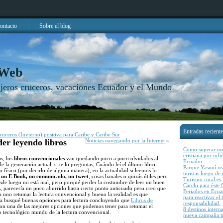
ontacto
Sobre el blog
 Web
njeros cruceros, vacaciones Ecuador y el Mundo
Entradas recient
uceros (Invierno) positiva para Caribe y Caribe Sur
er leyendo libros
Noticias navegando por la Internet
»
Como superar una
cristiana por inf
s, los
libros convencionales
van quedando poco a poco olvidados al
Ecuador
 la generación actual, si te lo preguntas, Cuándo leí el último libro
Parque Yasuní rea
 físico (por decirlo de alguna manera), en la actualidad si leemos lo
turistas luego de
, un E Book, un comunicado, un tweet
, cosas banales o quizás útiles pero
Turismo rural es l
esde luego no está mal, pero porqué perder la costumbre de leer un buen
Carchi para éste 
, parecería un poco aburrido hasta cierto punto anticuado pero creo que
Feriados en Ecu
da uno retomar la lectura convencional y bueno la realidad es que
para reactivar el
tiva busqué buenas opciones para lectura concluyendo que
Libros de
responsabilidad.
on una de las mejores opciones que podemos tener para retomar el
8 destinos intern
o tecnológico mundo de la lectura convencional.
nueva campaña tu