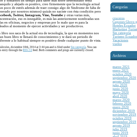
nder y tomarnos un tiempo para saber más sobre determinado tema
ranquilo y alejado es positivo, creo firmemente que la tecnología actual
Categorías
n poco de estrés además de traer consigo algo de Sindrome de falta de
enerado por nosotros mismos) quizás no naciste con ésta condición pero
cebook, Twitter, Instagram, Vine, Youtube
y otras varias más,
cruceros
ncentración, eso es innegable, es más las anteriormente nombradas son
Cupones Glovo p
s en oficinas, negocios y empresas por lo malo que es para la
Hoteles Ecuador
leados al momento de ejercer actividades y ser productivos.
Marketing Turis
Sin categoría
libro nos saca de la actual era de tecnología, la que en momentos nos
Turismo Ecuado
un buen libro te llenará de conocimientos y te dará un periodo de
Vacaciones
ferente a lo habitual siempre es positivo desde cualquier punto de vista.
vuelos
iércoles, diciembre 10th, 2014 at 3:44 pm and is filed under
Sin categoría
. You can
is entry through the
RSS 2.0
feed. Both comments and pings are currently closed.
Archivos
marzo 2021
enero 2021
octubre 2020
septiembre 2020
agosto 2020
julio 2020
junio 2020
mayo 2020
abril 2020
marzo 2020
febrero 2020
enero 2020
diciembre 2019
noviembre 2019
octubre 2019
septiembre 2019
agosto 2019
julio 2019
junio 2019
abril 2019