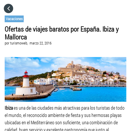
HOME
Vacaciones
Ofertas de viajes baratos por España. Ibiza y
CATEGORÍAS
Mallorca
por
turismoweb,
marzo 22, 2016
IR A
VISITA EL SITIO WEB
Ibiza
es una de las ciudades más atractivas para los turistas de todo
el mundo, el reconocido ambiente de fiesta y sus hermosas playas
ubicadas en el Mediterráneo son suficiente, una combinación de
calidad, buen servicio y excelente gastronomía que junto al