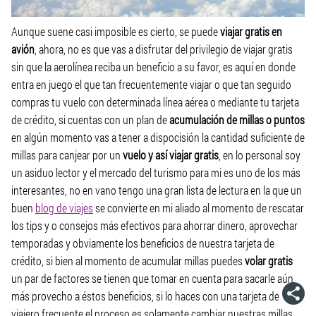
Aunque suene casi imposible es cierto, se puede
viajar gratis en
avión
, ahora, no es que vas a disfrutar del privilegio de viajar gratis
sin que la aerolínea reciba un beneficio a su favor, es aquí en donde
entra en juego el que tan frecuentemente viajar o que tan seguido
compras tu vuelo con determinada línea aérea o mediante tu tarjeta
de crédito, si cuentas con un plan de
acumulación de millas o puntos
en algún momento vas a tener a dispocisión la cantidad suficiente de
millas para canjear por un
vuelo y así viajar gratis
, en lo personal soy
un asiduo lector y el mercado del turismo para mi es uno de los más
interesantes, no en vano tengo una gran lista de lectura en la que un
buen
blog de viajes
se convierte en mi aliado al momento de rescatar
los tips y o consejos más efectivos para ahorrar dinero, aprovechar
temporadas y obviamente los beneficios de nuestra tarjeta de
crédito, si bien al momento de acumular millas puedes
volar gratis
un par de factores se tienen que tomar en cuenta para sacarle aún
más provecho a éstos beneficios, si lo haces con una tarjeta de
viajero frecuente el proceso es solamente cambiar nuestras millas