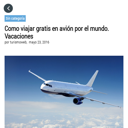
HOME
Sin categoría
Como viajar gratis en avión por el mundo.
CATEGORÍAS
Vacaciones
por
turismoweb,
mayo 23, 2016
IR A
VISITA EL SITIO WEB