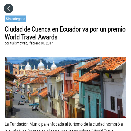
HOME
Sin categoría
Ciudad de Cuenca en Ecuador va por un premio
CATEGORÍAS
World Travel Awards
por
turismoweb,
febrero 01, 2017
IR A
VISITA EL SITIO WEB
La Fundación Municipal enfocada al turismo de la ciudad nombró a