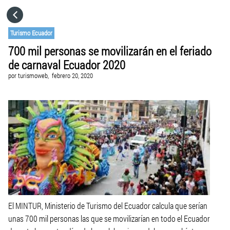
HOME
Turismo Ecuador
700 mil personas se movilizarán en el feriado
CATEGORÍAS
de carnaval Ecuador 2020
por
turismoweb,
febrero 20, 2020
IR A
VISITA EL SITIO WEB
El MINTUR, Ministerio de Turismo del Ecuador calcula que serían
unas 700 mil personas las que se movilizarían en todo el Ecuador