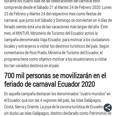
durante los cuatro días de las celebraciones del carnaval ésto
comprende desde el Sábado 21 al Martes 24 de Febrero 2020. Lunes
23 de Febrero y Martes 24 del respectivo mes como fiestas de
carnaval, que junto a el Sábado y Domingo se convierten en 4 días de
feriado siendo ésta una de las vacaciones más largas del año. Éste
mes, el MINTUR, Ministerio de Turismo del Ecuador activó la
campaña denominada Viaja Ecuador, para motivar a los ciudadanos
locales y extranjeros a visitar los destinos turísticos del país. Según
comentarios de Rosi Prado, Ministra de Turismo del Ecuador, el
programa tiene como objetivo motivar a los ecuatorianos a visitar
los tan variados destinos en el país.
700 mil personas se movilizarán en el
feriado de carnaval Ecuador 2020
En aquella campaña destacan los denominados "cuatro mundos" en
el Ecuador que son las 4 regiones del país, las Islas Galápagos,
Costa, Sierra y Oriente. La joya de la corona turística de Ecuador son
sin duda Las islas Galápagos, destino declarado como Patrimonio de