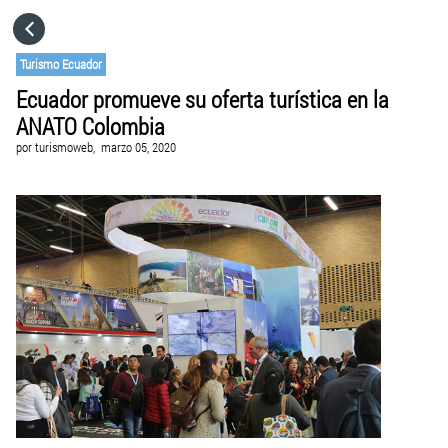
HOME
Turismo Ecuador
Ecuador promueve su oferta turística en la
CATEGORÍAS
ANATO Colombia
por
turismoweb,
marzo 05, 2020
IR A
VISITA EL SITIO WEB