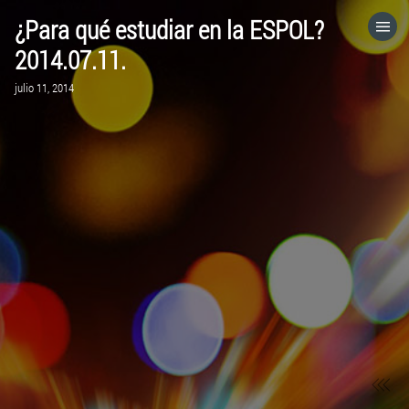
¿Para qué estudiar en la ESPOL?
HOME
2014.07.11.
julio 11, 2014
CATEGORÍAS
IR A
VISITA EL SITIO WEB