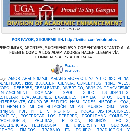
PROUD TO SAY UGA
POR FAVOR, SEGUIRME EN
:
http://twitter.com/vriofriodoc
PREGUNTAS, APORTES, SUGERENCIAS Y COMENTARIOS TANTO A LA
FUENTE COMO A LOS ADAPTADORES HACER LLEGAR VÍA
COMMENTS A ESTA ENTRADA.
Escucha
este post
Tags:
AMOR
,
APRENDIZAJE
,
ARIANIS RIOFRÍO DÍAZ
,
AUTO-DISCIPLINA
,
BENEFICIOS
,
blog
,
BLOGGER
,
CIENCIA
,
CONCEPTOS PRINCIPALES
,
COPOL
,
DEBERES
,
DESALENTAR
,
DIVERTIDO
,
DIVISION OF ACADEMIC
ENHANCEMENT
,
DOMINAR
,
ESPOL
,
ESTILO
,
ESTUDIANTES
,
ESTUDIAR
,
EVALUACIONES
,
EXÁMENES
,
FAMILIA
,
FOTOS
,
GENTE
INTERESANTE
,
GRUPO DE ESTUDIO
,
HABILIDADES
,
HISTORIA
,
ICQA
,
INTEGRANTES
,
MEJOR RELACIÓN
,
METAS
,
MÚSICA
,
OBJETIVOS
,
OPINIÓN
,
PDF
,
Ph. D. V. RIOFRIO T.
,
POCAS DISTRACCIONES
,
POLÍTICA
,
POSTERGAR LOS DEBERES
,
PROBLEMAS COMUNES
,
PROFESORES
,
PRUEBAS
,
RELIGIÓN
,
REUNIÓN
,
ROLES
,
SUGERENCIAS
,
TECNOLOGÍA
,
THE UNIVERSITY OF GEORGIA
,
TIEMPO
,
TÍMIDOS
,
TRABAJO EN EQUIPO
,
TRADUCCIÓN Y