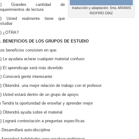
c) Grandes cantidad de
traducción y adaptación: Srta. ARIANIS
equerimientos de lectura
RIOFRÍO DÍAZ
d) Usted realmente tiene que
studiar
e) ¿OTRA?
2. BENEFICIOS DE LOS GRUPOS DE ESTUDIO
os beneficios consisten en que:
) Le ayudara aclarar cualquier material confuso
) El aprendizaje será más divertido
) Conocerá gente interesante
) Obtendrá una mejor relación de trabajo con el profesor.
) Usted estará dentro de un grupo de apoyo.
) Tendrá la oportunidad de enseñar y aprender mejor
) Obtendrá ayuda sobre el material
) Logrará contestación a preguntas específicas
) Desarrollará auto-disciplina
) Aprenderá habilidades para resolver problemas