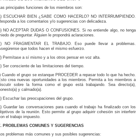
as principales funciones de los miembros son:
a) ESCUCHAR BIEN ¿SABE COMO HACERLO? NO INTERRUMPIENDO.
Responda a los comentarios y/o sugerencias con delicadeza.
b) NO ACEPTAR DUDAS O CONFUSIONES. Si no entiende algo, no tenga
iedo de preguntar. Alguien le propondrá aclaraciones.
c) NO FRAGMENTAR EL TRABAJO. Eso puede llevar a problemas.
Asegúrense que todos hacen el mismo esfuerzo.
) Permítase a sí mismo y a los otros pensar en voz alta.
) Ser consciente de las limitaciones del tiempo.
f) Cuando el grupo se estanque PROCEDER a repasar todo lo que ha hecho.
Esto crea nuevas oportunidades a los miembros. Permita a los miembros a
discutir sobre la forma como el grupo está trabajando. Sea directo(a),
onesto(a) y calmado(a).
g) Escuchar las preocupaciones del grupo.
h) Guardar las conversaciones para cuando el trabajo ha finalizado con los
bjetivos de la reunión. Esto permite al grupo adquirir cohesión sin interferir
on el trabajo impuesto.
7. PROBLEMAS COMUNES Y SUGERENCIAS
Los problemas más comunes y sus posibles sugerencias: