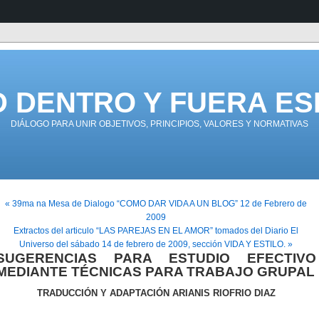
D DENTRO Y FUERA ES
DIÁLOGO PARA UNIR OBJETIVOS, PRINCIPIOS, VALORES Y NORMATIVAS
« 39ma na Mesa de Dialogo “COMO DAR VIDA A UN BLOG” 12 de Febrero de
2009
Extractos del articulo “LAS PAREJAS EN EL AMOR” tomados del Diario El
Universo del sábado 14 de febrero de 2009, sección VIDA Y ESTILO. »
SUGERENCIAS PARA ESTUDIO EFECTIVO
MEDIANTE TÉCNICAS PARA TRABAJO GRUPAL
TRADUCCIÓN Y ADAPTACIÓN ARIANIS RIOFRIO DIAZ