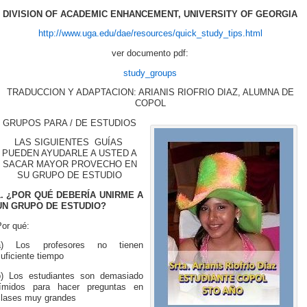
DIVISION OF ACADEMIC ENHANCEMENT, UNIVERSITY OF GEORGIA
http://www.uga.edu/dae/resources/quick_study_tips.html
ver documento pdf:
study_groups
TRADUCCION Y ADAPTACION: ARIANIS RIOFRIO DIAZ, ALUMNA DE
COPOL
GRUPOS PARA / DE ESTUDIOS
LAS SIGUIENTES GUÍAS
PUEDEN AYUDARLE A USTED A
SACAR MAYOR PROVECHO EN
SU GRUPO DE ESTUDIO
1. ¿POR QUÉ DEBERÍA UNIRME A
UN GRUPO DE ESTUDIO?
Por qué:
a) Los profesores no tienen
uficiente tiempo
b) Los estudiantes son demasiado
tímidos para hacer preguntas en
clases muy grandes