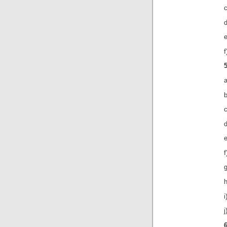
c
d
e
f
a
b
c
d
f
h
i
j