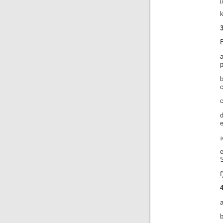
k
E
a
p
c
c
d
e
f
a
b