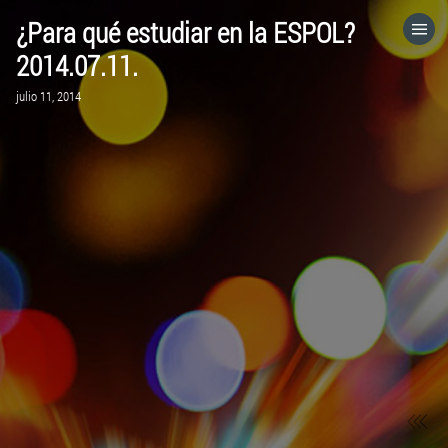
¿Para qué estudiar en la ESPOL?
HOME
2014.07.11.
julio 11, 2014
CATEGORÍAS
IR A
VISITA EL SITIO WEB