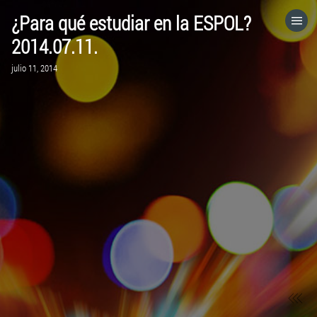
¿Para qué estudiar en la ESPOL?
HOME
2014.07.11.
julio 11, 2014
CATEGORÍAS
IR A
VISITA EL SITIO WEB