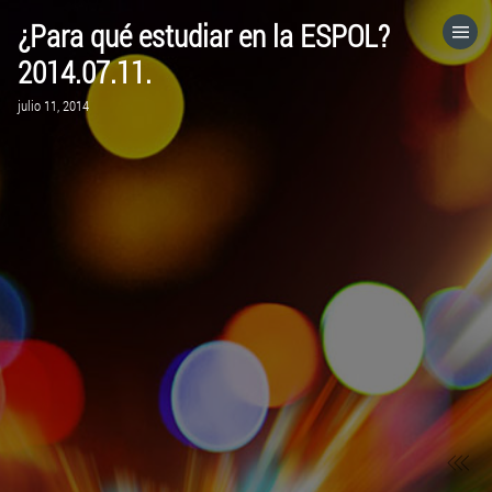
¿Para qué estudiar en la ESPOL?
HOME
2014.07.11.
julio 11, 2014
CATEGORÍAS
IR A
VISITA EL SITIO WEB