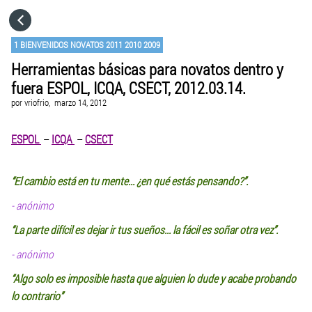
HOME
1 BIENVENIDOS NOVATOS 2011 2010 2009
Herramientas básicas para novatos dentro y
CATEGORÍAS
fuera ESPOL, ICQA, CSECT, 2012.03.14.
por
vriofrio,
marzo 14, 2012
IR A
ESPOL
–
ICQA
–
CSECT
VISITA EL SITIO WEB
“El cambio está en tu mente... ¿en qué estás pensando?”.
- anónimo
“La parte difícil es dejar ir tus sueños... la fácil es soñar otra vez”.
- anónimo
“Algo solo es imposible hasta que alguien lo dude y acabe probando
lo contrario”