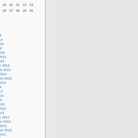
19
20
21
22
23
26
27
28
29
30
14
14
014
14
014
2014
014
re 2013
re 2013
 2013
bre 2013
2013
13
13
013
13
013
2013
013
re 2012
re 2012
 2012
bre 2012
2012