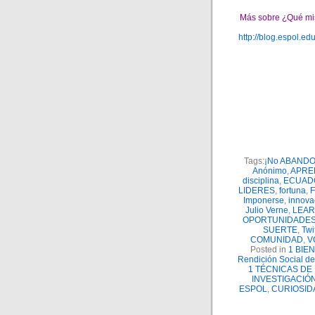
Más sobre ¿Qué mis
http://blog.espol.e
Tags:
¡No ABAND
Anónimo
,
APRE
disciplina
,
ECUAD
LIDERES
,
fortuna
,
Imponerse
,
innova
Julio Verne
,
LEAR
OPORTUNIDADE
SUERTE
,
Twi
COMUNIDAD
,
V
Posted in
1 BIE
Rendición Social d
1 TÉCNICAS DE
INVESTIGACIÓN
ESPOL
,
CURIOSID