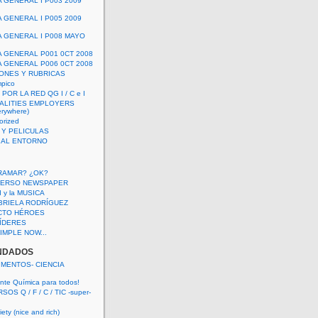
A GENERAL I P003 2009
A GENERAL I P005 2009
A GENERAL I P008 MAYO
A GENERAL P001 0CT 2008
A GENERAL P006 0CT 2008
ONES Y RUBRICAS
mpico
POR LA RED QG I / C e I
ALITIES EMPLOYERS
rywhere)
orized
 Y PELICULAS
S AL ENTORNO
RAMAR? ¿OK?
VERSO NEWSPAPER
 I y la MUSICA
BRIELA RODRÍGUEZ
CTO HÉROES
 LÍDERES
IMPLE NOW...
NDADOS
IMENTOS- CIENCIA
nte Química para todos!
OS Q / F / C / TIC -super-
ety (nice and rich)