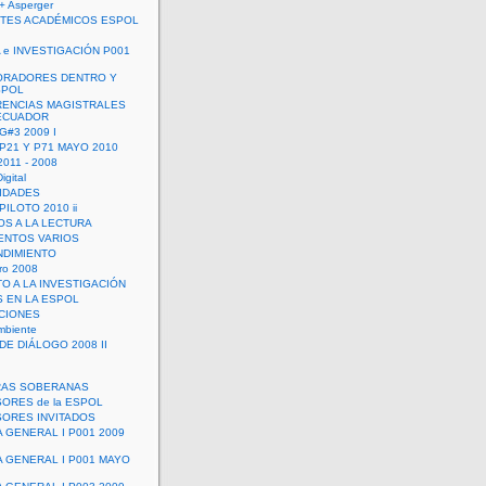
+ Asperger
TES ACADÉMICOS ESPOL
 e INVESTIGACIÓN P001
ORADORES DENTRO Y
SPOL
ENCIAS MAGISTRALES
 ECUADOR
G#3 2009 I
 P21 Y P71 MAYO 2010
011 - 2008
igital
IDADES
ILOTO 2010 ii
OS A LA LECTURA
NTOS VARIOS
DIMIENTO
ro 2008
O A LA INVESTIGACIÓN
 EN LA ESPOL
ACIONES
mbiente
DE DIÁLOGO 2008 II
RAS SOBERANAS
ORES de la ESPOL
ORES INVITADOS
A GENERAL I P001 2009
A GENERAL I P001 MAYO