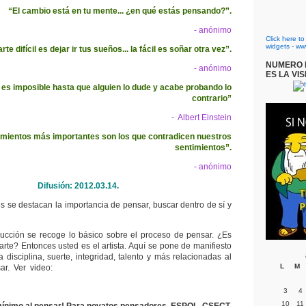
“El cambio está en tu mente... ¿en qué estás pensando?”.
- anónimo
Click here t
widgets
-
ww
rte difícil es dejar ir tus sueños... la fácil es soñar otra vez”.
NUMERO D
- anónimo
ES LA VIS
 es imposible hasta que alguien lo dude y acabe probando lo
contrario”
- Albert Einstein
mientos más importantes son los que contradicen nuestros
sentimientos”.
- anónimo
Difusión: 2012.03.14.
es se destacan la importancia de pensar, buscar dentro de sí y
ucción se recoge lo básico sobre el proceso de pensar. ¿Es
arte? Entonces usted es el artista. Aquí se pone de manifiesto
a disciplina, suerte, integridad, talento y más relacionadas al
L
M
sar. Ver video:
3
4
10
11