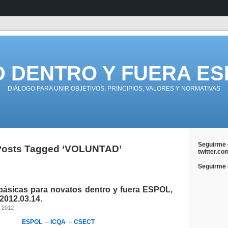
D DENTRO Y FUERA ES
DIÁLOGO PARA UNIR OBJETIVOS, PRINCIPIOS, VALORES Y NORMATIVAS
Seguirme 
Posts Tagged ‘VOLUNTAD’
twitter.co
Seguirme e
básicas para novatos dentro y fuera ESPOL,
2012.03.14.
, 2012
ESPOL
–
ICQA
–
CSECT