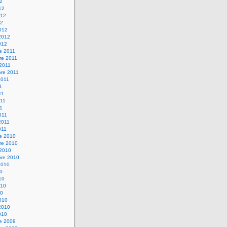
12
12
012
12
012
2012
012
e 2011
re 2011
 2011
bre 2011
2011
1
11
11
11
011
2011
011
re 2010
re 2010
 2010
bre 2010
2010
10
10
010
10
010
2010
010
re 2009