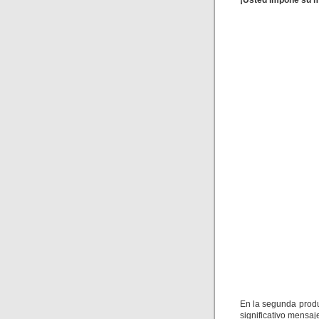
¡Usted impone su m
En la segunda prod
significativo mensaj