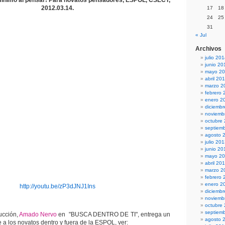
ínimo al pensar! Para novatos pensadores, ESPOL, CSECT,
2012.03.14.
17
18
24
25
31
« Jul
Archivos
julio 20
junio 20
mayo 2
abril 20
marzo 2
febrero 
enero 2
diciemb
noviemb
octubre
septiem
agosto 
julio 20
junio 20
mayo 2
abril 20
marzo 2
febrero 
enero 2
http://youtu.be/zP3dJNJ1Ins
diciemb
noviemb
octubre
septiem
ucción,
Amado Nervo
en "BUSCA DENTRO DE TI", entrega un
agosto 
e a los novatos dentro y fuera de la ESPOL, ver: