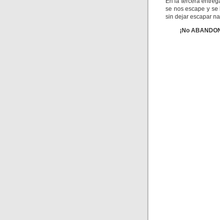
En la tercera entreg
se nos escape y se 
sin dejar escapar na
¡No ABANDONE