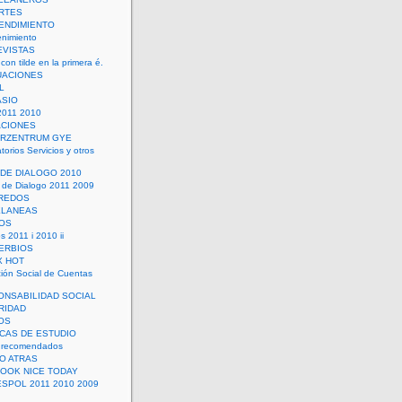
RTES
ENDIMIENTO
enimiento
EVISTAS
con tilde en la primera é.
UACIONES
L
ASIO
2011 2010
ACIONES
ERZENTRUM GYE
torios Servicios y otros
 DE DIALOGO 2010
 de Dialogo 2011 2009
CREDOS
ELANEAS
OS
s 2011 i 2010 ii
ERBIOS
X HOT
ión Social de Cuentas
ONSABILIDAD SOCIAL
RIDAD
OS
ICAS DE ESTUDIO
 recomendados
ÑO ATRAS
LOOK NICE TODAY
ESPOL 2011 2010 2009