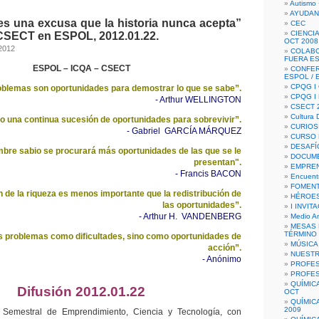
Autismo 
AYUDAN
 es una excusa que la historia nunca acepta”
CEC
CIENCIA
CSECT en ESPOL, 2012.01.22.
OCT 2008
2012
COLAB
FUERA E
ESPOL – ICQA – CSECT
CONFER
ESPOL /
CPQG I 
oblemas son oportunidades para demostrar lo que se sabe”.
CPQG I
- Arthur WELLINGTON
CSECT 2
Cultura D
no una continua sucesión de oportunidades para sobrevivir”.
CURIOS
- Gabriel GARCÍA MÁRQUEZ
CURSO P
DESAFÍ
bre sabio se procurará más oportunidades de las que se le
DOCUME
presentan".
EMPREN
- Francis BACON
Encuent
FOMENT
n de la riqueza es menos importante que la redistribución de
HÉROES
las oportunidades”.
I INVIT
- Arthur H. VANDENBERG
Medio A
MESAS 
TÉRMINO
s problemas como dificultades, sino como oportunidades de
MÚSICA
acción”.
NUEST
- Anónimo
PROFES
PROFES
QUÍMIC
Difusión 2012.01.22
OCT
QUÍMIC
2009
 Semestral de Emprendimiento, Ciencia y Tecnología, con