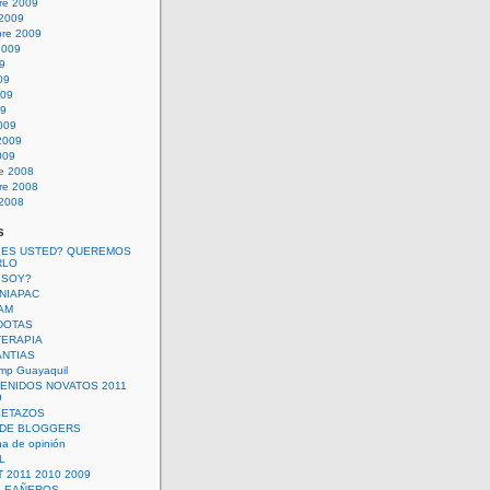
re 2009
 2009
bre 2009
2009
09
09
009
09
009
2009
009
re 2008
re 2008
 2008
s
 ES USTED? QUEREMOS
RLO
 SOY?
UNIAPAC
AM
DOTAS
TERAPIA
ANTIAS
mp Guayaquil
VENIDOS NOVATOS 2011
9
SETAZOS
 DE BLOGGERS
a de opinión
L
 2011 2010 2009
PLEAÑEROS