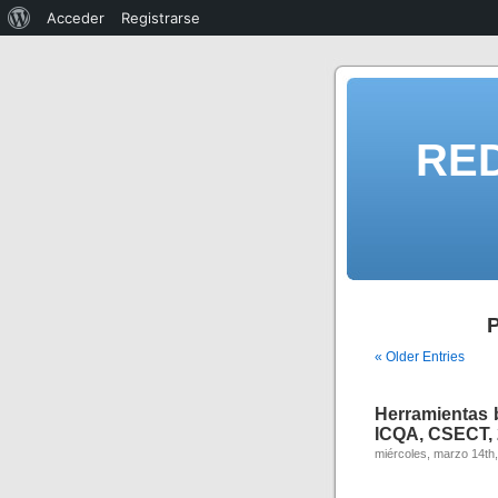
Acceder
Registrarse
RE
« Older Entries
Herramientas 
ICQA, CSECT, 
miércoles, marzo 14th