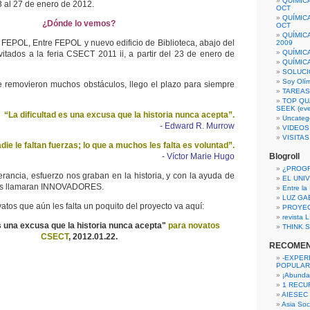
QUÍMIC
3 al 27 de enero de 2012.
OCT
QUÍMIC
¿Dónde lo vemos?
OCT
QUÍMIC
 FEPOL, Entre FEPOL y nuevo edificio de Biblioteca, abajo del
2009
QUÍMIC
vitados a la feria CSECT 2011 ii, a partir del 23 de enero de
QUÍMIC
SOLUCI
Soy Olí
e removieron muchos obstáculos, llego el plazo para siempre
TAREAS 
TOP QU
SEEK (eve
“La dificultad es una excusa que la historia nunca acepta”.
Uncateg
- Edward R. Murrow
VIDEOS
VISITA
die le faltan fuerzas; lo que a muchos les falta es voluntad”.
- Víctor Marie Hugo
Blogroll
¿PROG
erancia, esfuerzo nos graban en la historia, y con la ayuda de
EL UNI
nos llamaran INNOVADORES.
Entre la
LUZ GA
atos que aún les falta un poquito del proyecto va aquí:
PROYE
revista
es una excusa que la historia nunca acepta"
para novatos
THINK S
CSECT
, 2012.01.22.
RECOME
-EXPER
POPULAR
¡Abunda
1 RECURS
AIESEC
Asia Soci