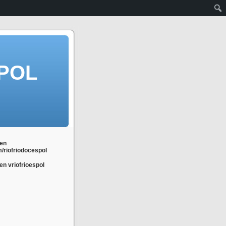
POL
en
m/riofriodocespol
n vriofrioespol