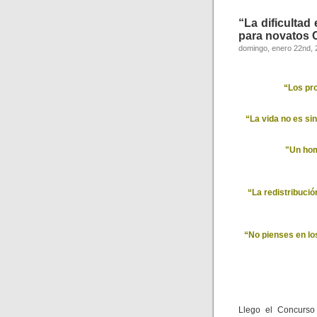
“La dificultad
para novatos 
domingo, enero 22nd, 
“Los pr
“La vida no es si
"Un hom
“La redistribució
“No pienses en lo
Llego el Concurso