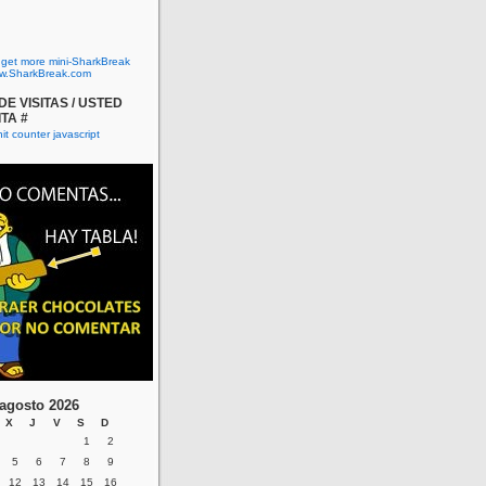
o get more mini-SharkBreak
w.SharkBreak.com
E VISITAS / USTED
ITA #
agosto 2026
X
J
V
S
D
1
2
5
6
7
8
9
12
13
14
15
16