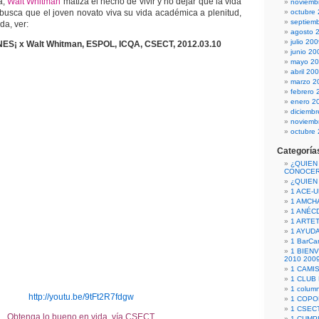
a,
Walt Whitman
matiza el hecho de vivir y no dejar que la vida
noviemb
busca que el joven novato viva su vida académica a plenitud,
octubre
septiem
da, ver:
agosto 
julio 20
S¡ x Walt Whitman, ESPOL, ICQA, CSECT, 2012.03.10
junio 20
mayo 2
abril 20
marzo 2
febrero 
enero 2
diciemb
noviemb
octubre
Categoría
¿QUIEN
CONOCE
¿QUIEN
1 ACE-
1 AMCH
1 ANÉC
1 ARTE
1 AYUD
1 BarCa
1 BIEN
2010 200
1 CAMI
1 CLUB
1 column
http://youtu.be/9tFt2R7fdgw
1 COPO
1 CSECT
Obtenga lo bueno en vida, vía CSECT.
1 CUM