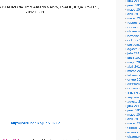
julio 20
junio 20
a DENTRO de Ti" x Amado Nervo, ESPOL, ICQA, CSECT,
mayo 2
2012.03.11.
abril 20
marzo 2
febrero 
enero 2
diciembr
noviemb
octubre
septiem
agosto 
julio 201
junio 20
mayo 20
abril 20
marzo 2
febrero 
enero 2
diciemb
noviemb
octubre
septiem
agosto 
julio 20
junio 20
mayo 2
abril 20
http://youtu.be/-KsgugN0RCc
marzo 2
febrero 
enero 2
diciemb