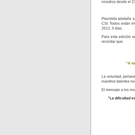
nosotros desde el 2
Plazoleta aledaña a
CSI. Todos están in
2012, 5 días.
Para esta edición s
recordar que:
“A na
La voluntad, persev
nuestros talentos 
El mensaje a los nov
"La dificultad 