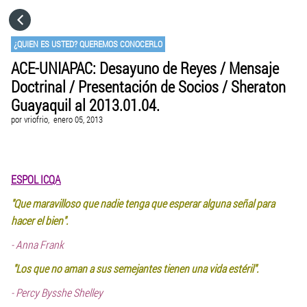
HOME
¿QUIEN ES USTED? QUEREMOS CONOCERLO
ACE-UNIAPAC: Desayuno de Reyes / Mensaje
CATEGORÍAS
Doctrinal / Presentación de Socios / Sheraton
Guayaquil al 2013.01.04.
IR A
por
vriofrio,
enero 05, 2013
VISITA EL SITIO WEB
ESPOL ICQA
"Que maravilloso que nadie tenga que esperar alguna señal para
hacer el bien".
- Anna Frank
"Los que no aman a sus semejantes tienen una vida estéril".
- Percy Bysshe Shelley