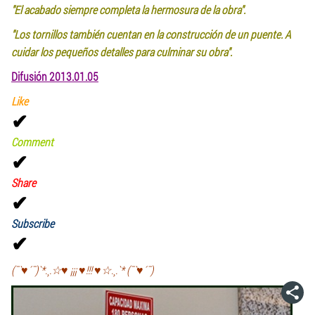
"El acabado siempre completa la hermosura de la obra".
"Los tornillos también cuentan en la construcción de un puente. A
cuidar los pequeños detalles para culminar su obra".
Difusión 2013.01.05
Like
✔
Comment
✔
Share
✔
Subscribe
✔
(¯`♥´¯)`*.¸.☆♥ ¡¡¡ ♥!!! ♥☆.¸.`* (¯`♥´¯)