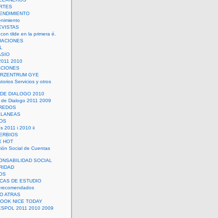
RTES
ENDIMIENTO
enimiento
EVISTAS
con tilde en la primera é.
UACIONES
L
ASIO
2011 2010
ACIONES
ERZENTRUM GYE
torios Servicios y otros
 DE DIALOGO 2010
 de Dialogo 2011 2009
CREDOS
ELANEAS
OS
s 2011 i 2010 ii
ERBIOS
X HOT
ión Social de Cuentas
ONSABILIDAD SOCIAL
RIDAD
OS
ICAS DE ESTUDIO
 recomendados
ÑO ATRAS
LOOK NICE TODAY
ESPOL 2011 2010 2009