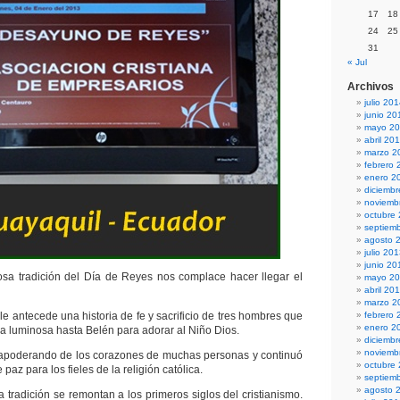
17
18
24
25
31
« Jul
Archivos
julio 20
junio 20
mayo 2
abril 20
marzo 2
febrero 
enero 2
diciemb
noviemb
octubre
septiem
agosto 
julio 20
junio 20
sa tradición del Día de Reyes nos complace hacer llegar el
mayo 2
abril 20
marzo 2
 le antecede una historia de fe y sacrificio de tres hombres que
febrero 
enero 2
la luminosa hasta Belén para adorar al Niño Dios.
diciemb
noviemb
e apoderando de los corazones de muchas personas y continuó
octubre
az para los fieles de la religión católica.
septiem
agosto 
 tradición se remontan a los primeros siglos del cristianismo.