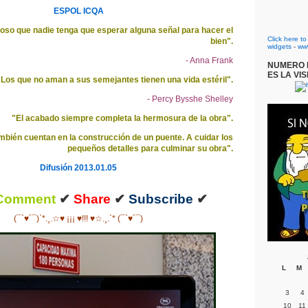
ESPOL ICQA
oso que nadie tenga que esperar alguna señal para hacer el
Click here t
bien".
widgets
-
ww
- Anna Frank
NUMERO D
ES LA VIS
Los que no aman a sus semejantes tienen una vida estéril".
- Percy Bysshe Shelley
"El acabado siempre completa la hermosura de la obra".
ambién cuentan en la construcción de un puente. A cuidar los
pequeños detalles para culminar su obra".
Difusión 2013.01.05
Comment
✔
Share
✔
Subscribe
✔
(¯`♥´¯)`*.¸.☆♥ ¡¡¡ ♥!!! ♥☆.¸.`* (¯`♥´¯)
L
M
3
4
10
11