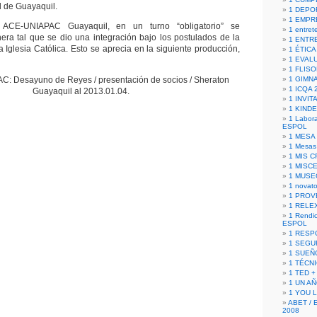
d de Guayaquil.
1 DEPO
1 EMPR
 ACE-UNIAPAC Guayaquil, en un turno “obligatorio” se
1 entret
ra tal que se dio una integración bajo los postulados de la
1 ENTR
a Iglesia Católica. Esto se aprecia en la siguiente producción,
1 ÉTICA 
1 EVAL
1 FLISO
: Desayuno de Reyes / presentación de socios / Sheraton
1 GIMN
1 ICQA 
Guayaquil al 2013.01.04.
1 INVIT
1 KIND
1 Labora
ESPOL
1 MESA
1 Mesas
1 MIS 
1 MISC
1 MUSE
1 novato
1 PROV
1 RELE
1 Rendic
ESPOL
1 RESP
1 SEGU
1 SUEÑ
1 TÉCN
1 TED +
1 UN A
1 YOU 
ABET / 
2008