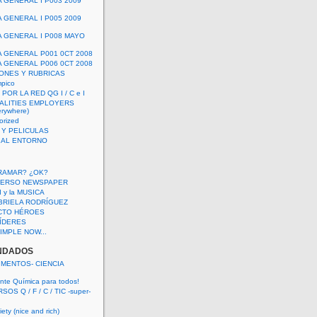
A GENERAL I P003 2009
A GENERAL I P005 2009
A GENERAL I P008 MAYO
A GENERAL P001 0CT 2008
A GENERAL P006 0CT 2008
ONES Y RUBRICAS
mpico
POR LA RED QG I / C e I
ALITIES EMPLOYERS
rywhere)
orized
 Y PELICULAS
S AL ENTORNO
RAMAR? ¿OK?
VERSO NEWSPAPER
 I y la MUSICA
BRIELA RODRÍGUEZ
CTO HÉROES
 LÍDERES
IMPLE NOW...
NDADOS
IMENTOS- CIENCIA
nte Química para todos!
OS Q / F / C / TIC -super-
ety (nice and rich)