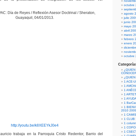
noviemb
octubre
septiem
C: Día de Reyes / Reflexión Asesor Doctrinal / Sheraton,
agosto 
Guayaquil, 04/01/2013.
julio 20
junio 20
mayo 2
abril 20
marzo 2
febrero 
enero 2
diciemb
noviemb
octubre
Categoría
¿QUIEN
CONOCE
¿QUIEN
1 ACE-
1 AMCH
1 ANÉC
1 ARTE
1 AYUD
1 BarCa
1 BIEN
2010 200
1 CAMI
1 CLUB
1 column
http://youtu.be/k8XEEYkJ0e4
1 COPO
1 CSECT
ricio trabaja en la Parroquia Cristo Redentor, Barrio del
1 CUM