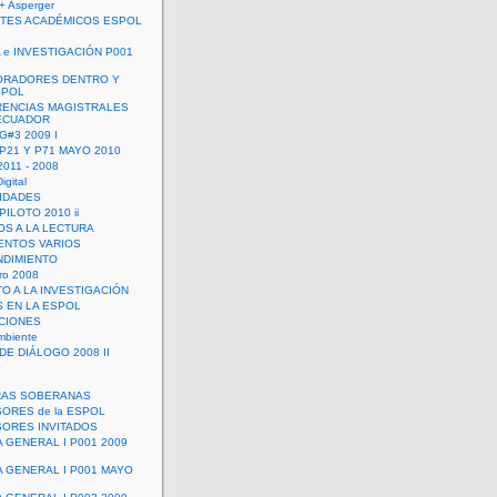
+ Asperger
TES ACADÉMICOS ESPOL
 e INVESTIGACIÓN P001
ORADORES DENTRO Y
SPOL
ENCIAS MAGISTRALES
 ECUADOR
G#3 2009 I
 P21 Y P71 MAYO 2010
011 - 2008
igital
IDADES
ILOTO 2010 ii
OS A LA LECTURA
NTOS VARIOS
DIMIENTO
ro 2008
O A LA INVESTIGACIÓN
 EN LA ESPOL
ACIONES
mbiente
DE DIÁLOGO 2008 II
RAS SOBERANAS
ORES de la ESPOL
ORES INVITADOS
A GENERAL I P001 2009
A GENERAL I P001 MAYO