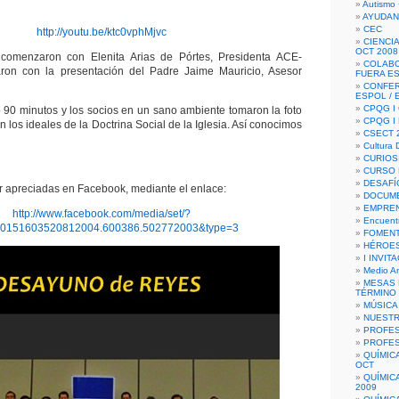
Autismo 
AYUDAN
CEC
http://youtu.be/ktc0vphMjvc
CIENCIA
OCT 2008
comenzaron con Elenita Arias de Pórtes, Presidenta ACE-
COLAB
on con la presentación del Padre Jaime Mauricio, Asesor
FUERA E
CONFER
ESPOL /
CPQG I 
 90 minutos y los socios en un sano ambiente tomaron la foto
CPQG I
n los ideales de la Doctrina Social de la Iglesia. Así conocimos
CSECT 2
Cultura D
CURIOS
CURSO P
DESAFÍ
r apreciadas en Facebook, mediante el enlace:
DOCUME
EMPREN
http://www.facebook.com/media/set/?
Encuent
10151603520812004.600386.502772003&type=3
FOMENT
HÉROES
I INVIT
Medio A
MESAS 
TÉRMINO
MÚSICA
NUEST
PROFES
PROFES
QUÍMIC
OCT
QUÍMIC
2009