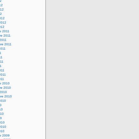
12
12
012
12
012
2012
012
e 2011
re 2011
 2011
bre 2011
2011
1
11
11
11
011
2011
011
re 2010
re 2010
 2010
bre 2010
2010
10
10
010
10
010
2010
010
re 2009