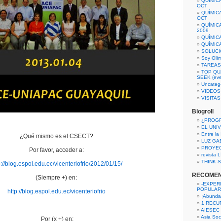
QUÍMIC
OCT
QUÍMIC
OCT
QUÍMIC
2009
QUÍMIC
QUÍMIC
SOLUCI
Soy Olí
TAREAS 
TOP QU
SEEK (eve
Uncateg
VIDEOS
VISITA
Blogroll
¿PROG
EL UNI
Entre la
¿Qué mismo es el CSECT?
LUZ GA
PROYE
Por favor, acceder a:
revista
THINK S
p://blog.espol.edu.ec/vicenteriofrio/2012/01/15/
RECOME
(Siempre +) en:
-EXPER
POPULAR
http://blog.espol.edu.ec/vicenteriofrio
¡Abunda
1 RECURS
AIESEC
Asia Soci
Por (x +) en: