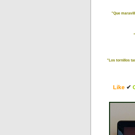
"Que maravill
"
"Los tornillos t
Like
✔