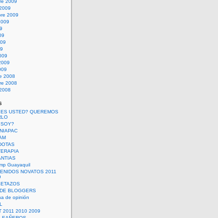
re 2009
 2009
bre 2009
2009
09
09
009
09
009
2009
009
re 2008
re 2008
 2008
s
 ES USTED? QUEREMOS
RLO
 SOY?
UNIAPAC
AM
DOTAS
TERAPIA
ANTIAS
mp Guayaquil
VENIDOS NOVATOS 2011
9
SETAZOS
 DE BLOGGERS
a de opinión
L
 2011 2010 2009
PLEAÑEROS