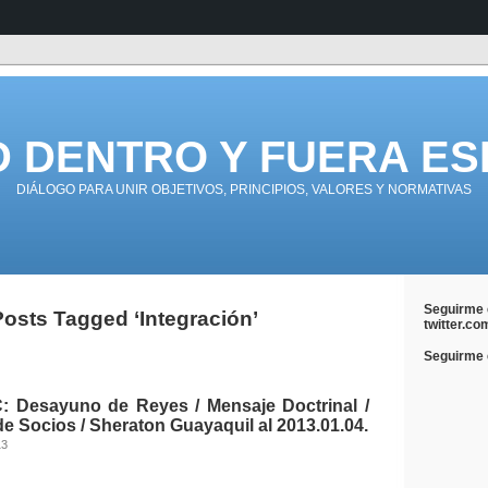
D DENTRO Y FUERA ES
DIÁLOGO PARA UNIR OBJETIVOS, PRINCIPIOS, VALORES Y NORMATIVAS
Seguirme 
Posts Tagged ‘Integración’
twitter.co
Seguirme e
 Desayuno de Reyes / Mensaje Doctrinal /
e Socios / Sheraton Guayaquil al 2013.01.04.
13