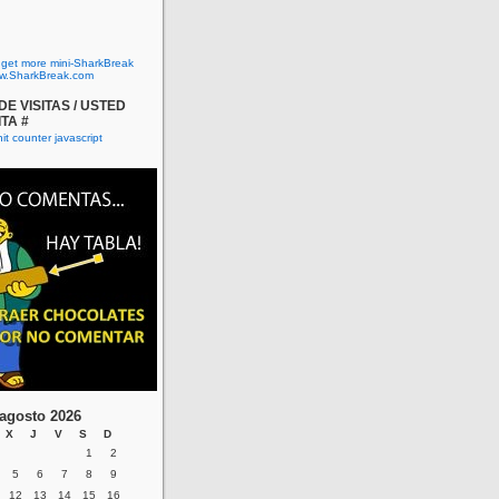
o get more mini-SharkBreak
w.SharkBreak.com
E VISITAS / USTED
ITA #
agosto 2026
X
J
V
S
D
1
2
5
6
7
8
9
12
13
14
15
16