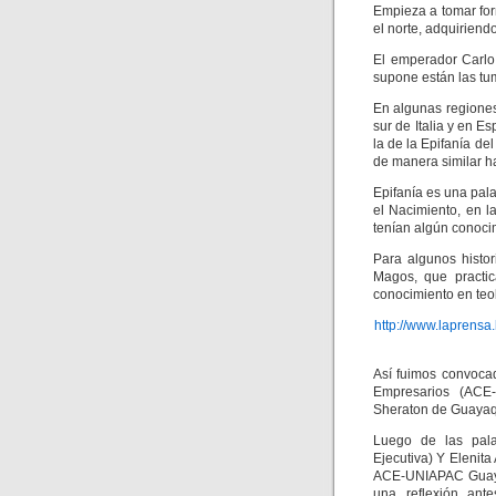
Empieza a tomar for
el norte, adquiriend
El emperador Carlo
supone están las tu
En algunas regiones 
sur de Italia y en 
la de la Epifanía de
de manera similar ha
Epifanía es una pala
el Nacimiento, en 
tenían algún conocim
Para algunos histo
Magos, que practic
conocimiento en teol
http://www.laprensa
Así fuimos convoca
Empresarios (ACE
Sheraton de Guayaq
Luego de las pala
Ejecutiva) Y Elenita
ACE-UNIAPAC Guayaq
una reflexión ant