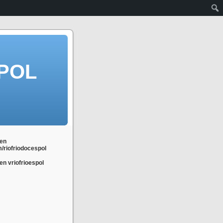
POL
en
m/riofriodocespol
n vriofrioespol