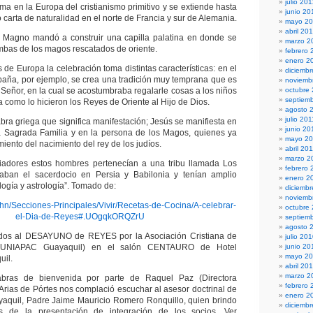
julio 20
ma en la Europa del cristianismo primitivo y se extiende hasta
junio 20
o carta de naturalidad en el norte de Francia y sur de Alemania.
mayo 2
abril 20
 Magno mandó a construir una capilla palatina en donde se
marzo 2
mbas de los magos rescatados de oriente.
febrero 
enero 2
de Europa la celebración toma distintas características: en el
diciembr
España, por ejemplo, se crea una tradición muy temprana que es
noviemb
l Señor, en la cual se acostumbraba regalarle cosas a los niños
octubre
septiem
 como lo hicieron los Reyes de Oriente al Hijo de Dios.
agosto 
julio 201
bra griega que significa manifestación; Jesús se manifiesta en
junio 20
la Sagrada Familia y en la persona de los Magos, quienes ya
mayo 20
iento del nacimiento del rey de los judíos.
abril 20
marzo 2
riadores estos hombres pertenecían a una tribu llamada Los
febrero 
aban el sacerdocio en Persia y Babilonia y tenían amplio
enero 2
ogía y astrología”. Tomado de:
diciemb
noviemb
.hn/Secciones-Principales/Vivir/Recetas-de-Cocina/A-celebrar-
octubre
el-Dia-de-Reyes#.UOgqkORQZrU
septiem
agosto 
dos al DESAYUNO de REYES por la Asociación Cristiana de
julio 20
-UNIAPAC Guayaquil) en el salón CENTAURO de Hotel
junio 20
mayo 2
uil.
abril 20
marzo 2
bras de bienvenida por parte de Raquel Paz (Directora
febrero 
 Arias de Pórtes nos complació escuchar al asesor doctrinal de
enero 2
uil, Padre Jaime Mauricio Romero Ronquillo, quien brindo
diciemb
es de la presentación de integración de los socios. Ver