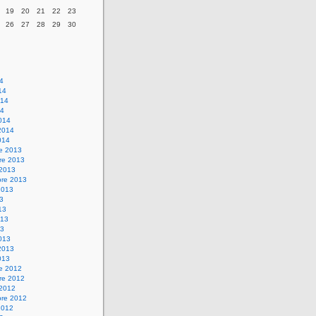
19
20
21
22
23
26
27
28
29
30
14
14
014
14
014
2014
014
re 2013
re 2013
 2013
bre 2013
2013
13
13
013
13
013
2013
013
re 2012
re 2012
 2012
bre 2012
2012