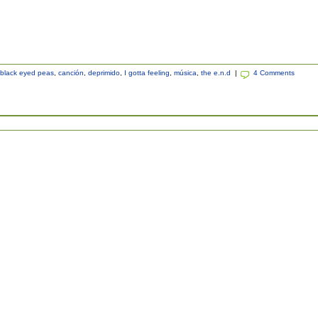
black eyed peas
,
canción
,
deprimido
,
I gotta feeling
,
música
,
the e.n.d
|
4 Comments