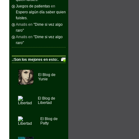
Juegos de patientas
en
Espero algún día saber quien
fuistes.
Amatis
en
"Dime si vez algo
raro"
Amatis
en
"Dime si vez algo
raro"
.:Son los mejores en esto:.
El Blog de
Yunie
El Blog de
Libertad
El Blog de
Patty