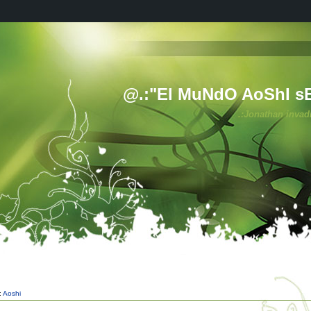
@.:"El MuNdO AoShI s
.:Jonathan invad
:
Aoshi