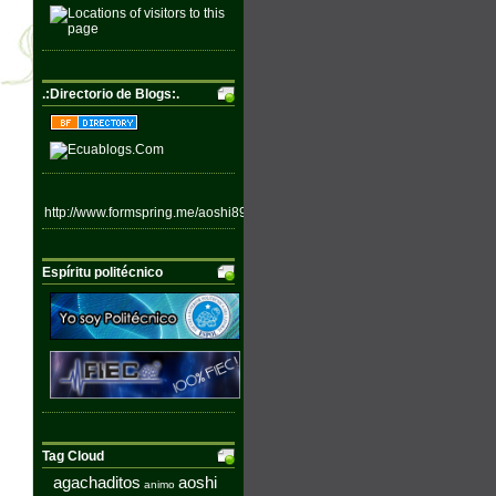
.:Directorio de Blogs:.
http://www.formspring.me/aoshi89
Espíritu politécnico
Tag Cloud
agachaditos
aoshi
animo