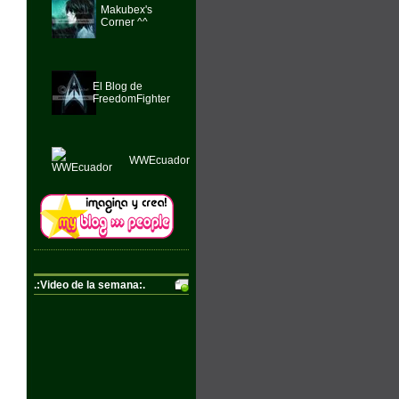
Makubex's
Corner ^^
El Blog de
FreedomFighter
WWEcuador
.:Video de la semana:.