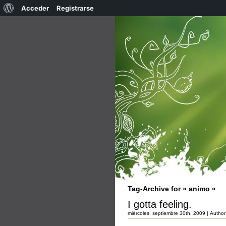
Acerca
Acceder
Registrarse
de
WordPress
Tag-Archive for » animo «
I gotta feeling.
miércoles, septiembre 30th, 2009 | Author