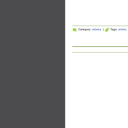
Category:
música
|
Tags:
animo
,