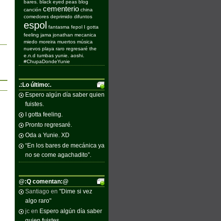
bares.
black eyed peas
blog
cementerio
canción
china
comedores
deprimido
difuntos
espol
fantasma
fepol
I gotta
feeling
jama
jonathan
mecanica
miedo
moreira
muertos
música
nuevos
playa
raro
regresaré
the
e.n.d
tumbas
yunie. aoshi.
#ChupaDondeYunie
.:Lo último:.
Espero algún día saber quien
fuistes.
I gotta feeling.
Pronto regresaré.
Oda a Yunie. XD
“En los bares de mecánica ya
no se come agachadito”.
@:Q comentan:@
Santiago
en
"Dime si vez
algo raro"
jc
en
Espero algún día saber
quien fuistes.