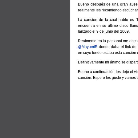
Bueno después de una gran ausenc
realmente les recomiendo escuchar
La canción de la cual hablo es “I
encuentra en su último disco lla
lanzado el 9 de junio del 2009.
Realmente en lo personal me encon
@MayumiR
donde daba el link de
en cuyo fondo estaba esta canción d
Definitivamente mi ánimo se dispar
Bueno a continuación les dejo el vi
canción. Espero les guste y vamos 