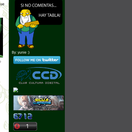
que
By: yunie :)
e