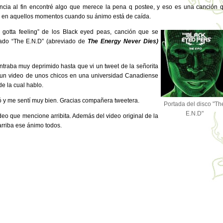
ia al fin encontré algo que merece la pena q postee, y eso es una canción 
 en aquellos momentos cuando su ánimo está de caída.
 gotta feeling” de los Black eyed peas, canción que se
mado “The E.N.D” (abreviado de
The Energy Never Dies)
traba muy deprimido hasta que vi un tweet de la señorita
 un video de unos chicos en una universidad Canadiense
e la cual hablo.
ó y me sentí muy bien. Gracias compañera tweetera.
Portada del disco "Th
E.N.D"
deo que mencione arribita. Además del video original de la
arriba ese ánimo todos.