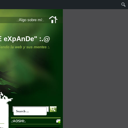
.:Algo sobre mí:.
E eXpAnDe" :.@
iendo la web y sus mentes :.
.:AOSHI:.