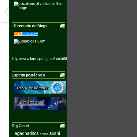
.:Directorio de Blogs:.
http://www.formspring.me/aoshi89
Espíritu politécnico
Tag Cloud
agachaditos
aoshi
animo