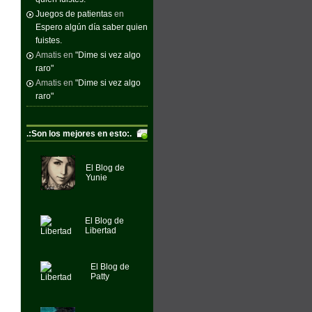
Juegos de patientas
en
Espero algún día saber quien
fuistes.
Amatis
en
"Dime si vez algo
raro"
Amatis
en
"Dime si vez algo
raro"
.:Son los mejores en esto:.
El Blog de
Yunie
El Blog de
Libertad
El Blog de
Patty