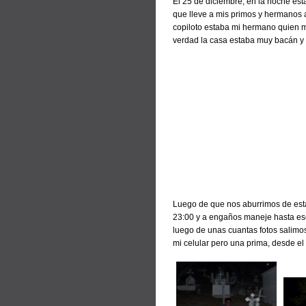
El 25 de diciembre, en la noche es
que lleve a mis primos y hermanos a
copiloto estaba mi hermano quien m
verdad la casa estaba muy bacán y d
Luego de que nos aburrimos de estar 
23:00 y a engaños maneje hasta ese
luego de unas cuantas fotos salimo
mi celular pero una prima, desde el