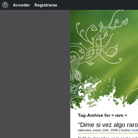
Acerca
Acceder
Registrarse
de
WordPress
Tag-Archive for » raro «
"Dime si vez algo raro
miércoles, enero 14th, 2009 | Author:
Aos