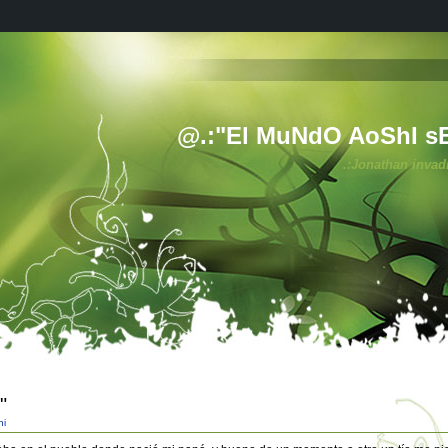
@.:"El MuNdO AoShI s
.:Jonathan invad
"
hi