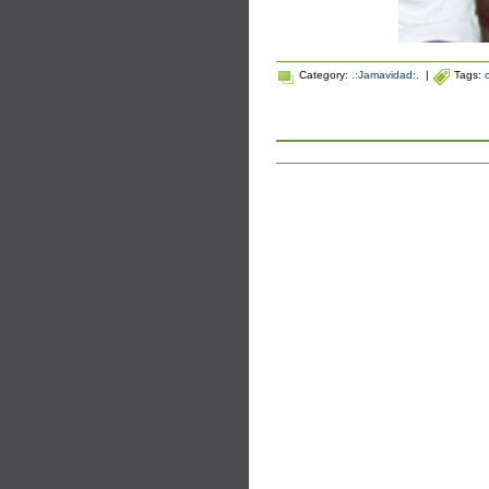
Category:
.:Jamavidad:.
|
Tags: