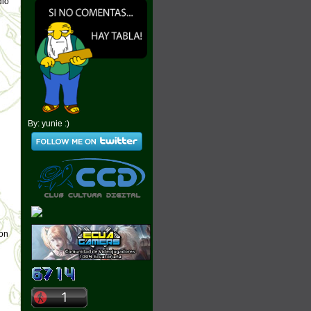
dio
By: yunie :)
con