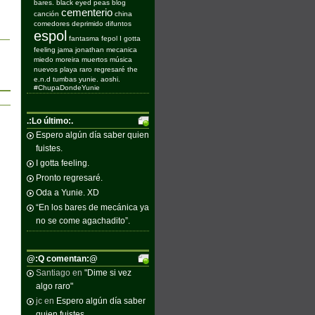
bares.
black eyed peas
blog
cementerio
canción
china
comedores
deprimido
difuntos
espol
fantasma
fepol
I gotta
feeling
jama
jonathan
mecanica
miedo
moreira
muertos
música
nuevos
playa
raro
regresaré
the
e.n.d
tumbas
yunie. aoshi.
#ChupaDondeYunie
.:Lo último:.
Espero algún día saber quien
fuistes.
I gotta feeling.
Pronto regresaré.
Oda a Yunie. XD
“En los bares de mecánica ya
no se come agachadito”.
@:Q comentan:@
Santiago
en
"Dime si vez
algo raro"
jc
en
Espero algún día saber
quien fuistes.