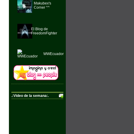
Makubex's
Corner ^^
El Blog de
FreedomFighter
WWEcuador
.:Video de la semana:.