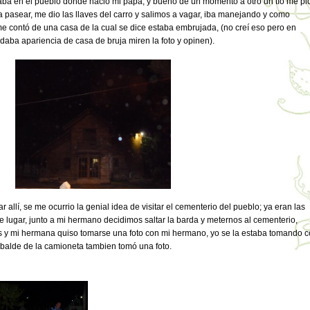
taba en el pueblo donde nació mi papá, y bueno de un momento a otro un tío me pi
 pasear, me dio las llaves del carro y salimos a vagar, iba manejando y como
e contó de una casa de la cual se dice estaba embrujada, (no creí eso pero en
aba apariencia de casa de bruja miren la foto y opinen).
allí, se me ocurrio la genial idea de visitar el cementerio del pueblo; ya eran las
 lugar, junto a mi hermano decidimos saltar la barda y meternos al cementerio,
s y mi hermana quiso tomarse una foto con mi hermano, yo se la estaba tomando 
 balde de la camioneta tambien tomó una foto.