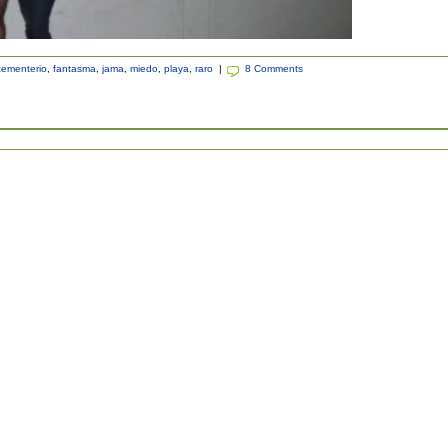
cementerio
,
fantasma
,
jama
,
miedo
,
playa
,
raro
|
8 Comments