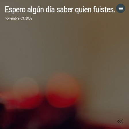
Espero algún día saber quien fuistes.
HOME
noviembre 03, 2009
CATEGORÍAS
IR A
VISITA EL SITIO WEB