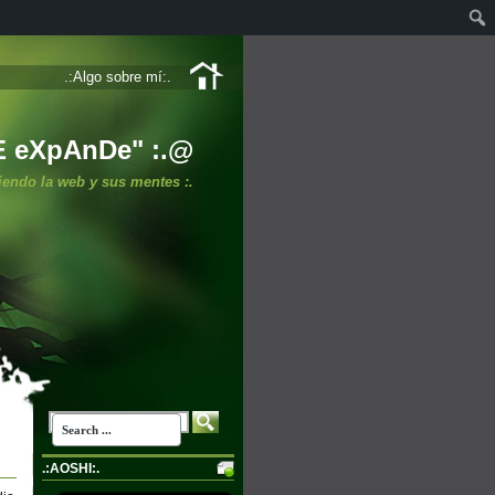
.:Algo sobre mí:.
E eXpAnDe" :.@
iendo la web y sus mentes :.
.:AOSHI:.