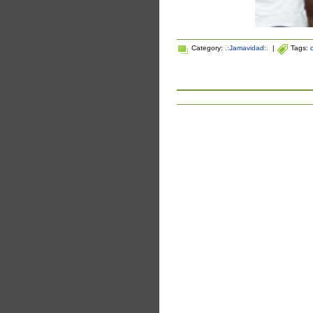
Category:
.:Jamavidad:.
|
Tags: