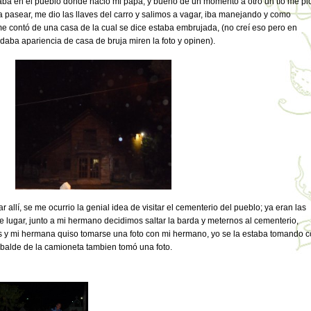
taba en el pueblo donde nació mi papá, y bueno de un momento a otro un tío me pi
 pasear, me dio las llaves del carro y salimos a vagar, iba manejando y como
e contó de una casa de la cual se dice estaba embrujada, (no creí eso pero en
aba apariencia de casa de bruja miren la foto y opinen).
allí, se me ocurrio la genial idea de visitar el cementerio del pueblo; ya eran las
 lugar, junto a mi hermano decidimos saltar la barda y meternos al cementerio,
s y mi hermana quiso tomarse una foto con mi hermano, yo se la estaba tomando 
 balde de la camioneta tambien tomó una foto.