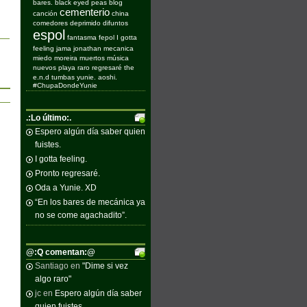
bares.
black eyed peas
blog
cementerio
canción
china
comedores
deprimido
difuntos
espol
fantasma
fepol
I gotta
feeling
jama
jonathan
mecanica
miedo
moreira
muertos
música
nuevos
playa
raro
regresaré
the
e.n.d
tumbas
yunie. aoshi.
#ChupaDondeYunie
.:Lo último:.
Espero algún día saber quien
fuistes.
I gotta feeling.
Pronto regresaré.
Oda a Yunie. XD
“En los bares de mecánica ya
no se come agachadito”.
@:Q comentan:@
Santiago
en
"Dime si vez
algo raro"
jc
en
Espero algún día saber
quien fuistes.