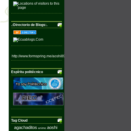
.:Directorio de Blogs:.
http://www.formspring.me/aoshi89
Espíritu politécnico
Tag Cloud
agachaditos
aoshi
animo