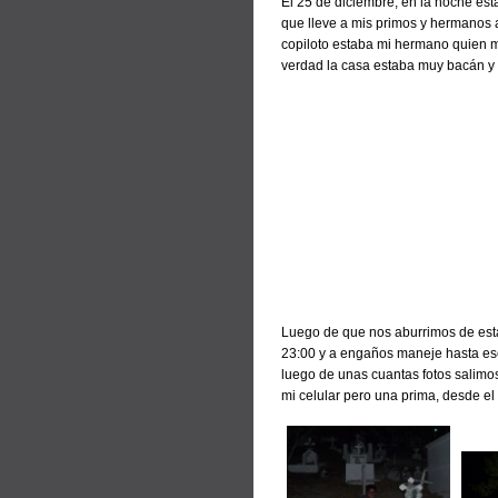
El 25 de diciembre, en la noche es
que lleve a mis primos y hermanos a
copiloto estaba mi hermano quien m
verdad la casa estaba muy bacán y d
Luego de que nos aburrimos de estar 
23:00 y a engaños maneje hasta ese
luego de unas cuantas fotos salimo
mi celular pero una prima, desde el