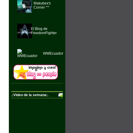
Makubex's
Corner ^^
El Blog de
FreedomFighter
WWEcuador
.:Video de la semana:.