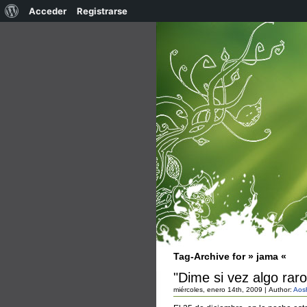
Acerca
Acceder
Registrarse
de
WordPress
Tag-Archive for » jama «
"Dime si vez algo raro
miércoles, enero 14th, 2009 | Author:
Aos