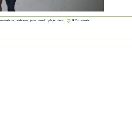
cementerio
,
fantasma
,
jama
,
miedo
,
playa
,
raro
|
8 Comments