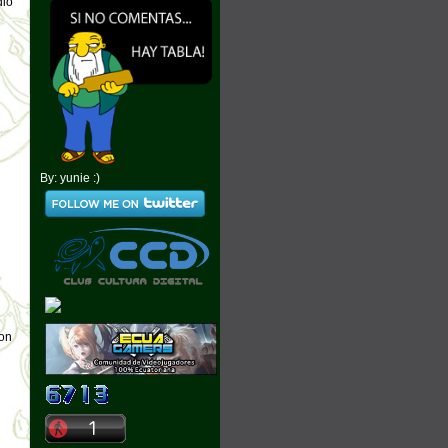
dio
By: yunie :)
con