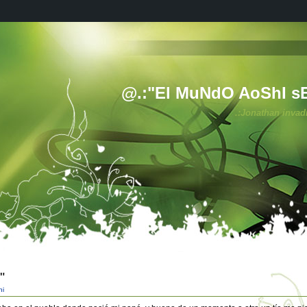
@.:"El MuNdO AoShI s
.:Jonathan invad
"
hi