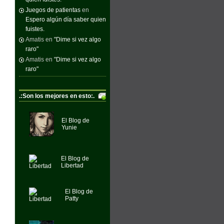
Juegos de patientas
en
Espero algún día saber quien
fuistes.
Amatis
en
"Dime si vez algo
raro"
Amatis
en
"Dime si vez algo
raro"
.:Son los mejores en esto:.
El Blog de
Yunie
El Blog de
Libertad
El Blog de
Patty