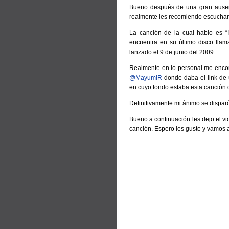
Bueno después de una gran ausenc
realmente les recomiendo escuchar
La canción de la cual hablo es “I
encuentra en su último disco lla
lanzado el 9 de junio del 2009.
Realmente en lo personal me encon
@MayumiR
donde daba el link de
en cuyo fondo estaba esta canción d
Definitivamente mi ánimo se dispar
Bueno a continuación les dejo el vi
canción. Espero les guste y vamos 