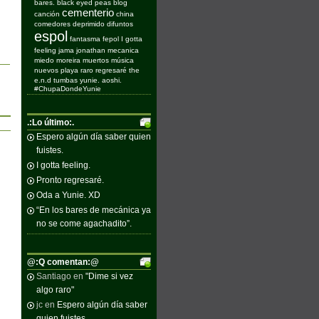
bares.
black eyed peas
blog
cementerio
canción
china
comedores
deprimido
difuntos
espol
fantasma
fepol
I gotta
feeling
jama
jonathan
mecanica
miedo
moreira
muertos
música
nuevos
playa
raro
regresaré
the
e.n.d
tumbas
yunie. aoshi.
#ChupaDondeYunie
.:Lo último:.
Espero algún día saber quien
fuistes.
I gotta feeling.
Pronto regresaré.
Oda a Yunie. XD
“En los bares de mecánica ya
no se come agachadito”.
@:Q comentan:@
Santiago
en
"Dime si vez
algo raro"
jc
en
Espero algún día saber
quien fuistes.