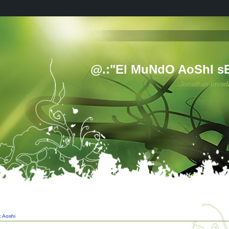
@.:"El MuNdO AoShI s
.:Jonathan invad
:
Aoshi