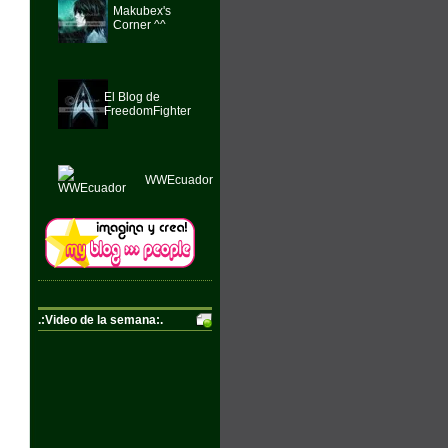
Makubex's
Corner ^^
El Blog de
FreedomFighter
WWEcuador
.:Video de la semana:.