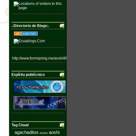
.:Directorio de Blogs:.
http://www.formspring.me/aoshi89
Espíritu politécnico
Tag Cloud
agachaditos
aoshi
animo