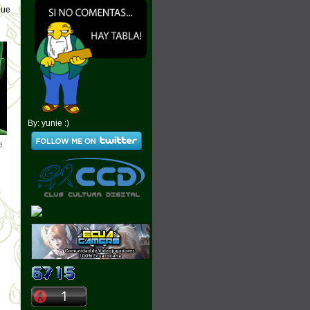
que
By: yunie :)
e