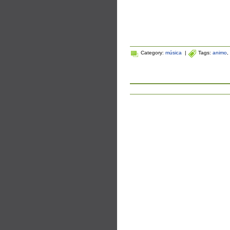
Category:
música
|
Tags:
animo
,