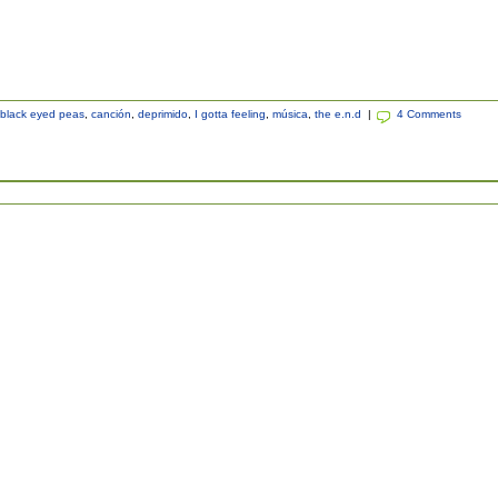
black eyed peas
,
canción
,
deprimido
,
I gotta feeling
,
música
,
the e.n.d
|
4 Comments