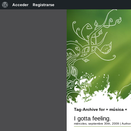
Acerca
Acceder
Registrarse
de
WordPress
Tag-Archive for » música «
I gotta feeling.
miércoles, septiembre 30th, 2009 | Author