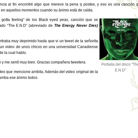
ia al fin encontré algo que merece la pena q postee, y eso es una canción 
 en aquellos momentos cuando su ánimo está de caída.
 gotta feeling” de los Black eyed peas, canción que se
mado “The E.N.D” (abreviado de
The Energy Never Dies)
traba muy deprimido hasta que vi un tweet de la señorita
 un video de unos chicos en una universidad Canadiense
e la cual hablo.
ó y me sentí muy bien. Gracias compañera tweetera.
Portada del disco "Th
E.N.D"
deo que mencione arribita. Además del video original de la
arriba ese ánimo todos.