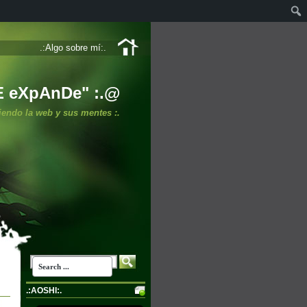
.:Algo sobre mí:.
E eXpAnDe" :.@
iendo la web y sus mentes :.
.:AOSHI:.