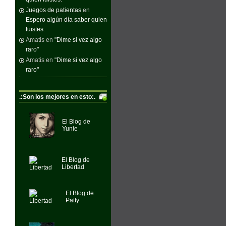
Juegos de patientas
en
Espero algún día saber quien
fuistes.
Amatis
en
"Dime si vez algo
raro"
Amatis
en
"Dime si vez algo
raro"
.:Son los mejores en esto:.
El Blog de
Yunie
El Blog de
Libertad
El Blog de
Patty