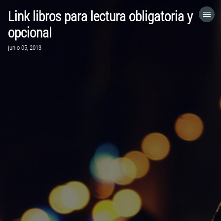
Link libros para lectura obligatoria y
HOME
opcional
junio 05, 2013
CATEGORÍAS
IR A
VISITA EL SITIO WEB