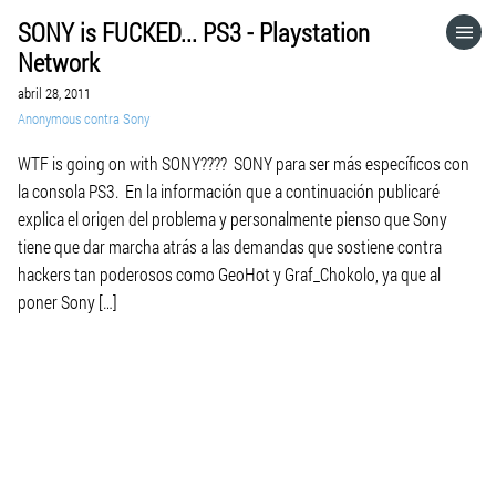
SONY is FUCKED... PS3 - Playstation
HOME
Network
abril 28, 2011
CATEGORÍAS
Anonymous contra Sony
WTF is going on with SONY???? SONY para ser más específicos con
IR A
la consola PS3. En la información que a continuación publicaré
explica el origen del problema y personalmente pienso que Sony
tiene que dar marcha atrás a las demandas que sostiene contra
VISITA EL SITIO WEB
hackers tan poderosos como GeoHot y Graf_Chokolo, ya que al
poner Sony […]