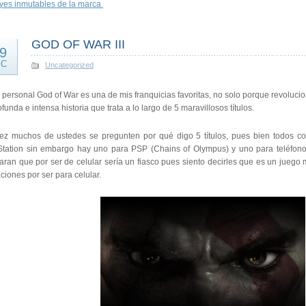
eyes inmutables de la marca
GOD OF WAR III
9
IC
Uncategorized
 personal God of War es una de mis franquicias favoritas, no solo porque revolucio
ofunda e intensa historia que trata a lo largo de 5 maravillosos títulos.
vez muchos de ustedes se pregunten por qué digo 5 títulos, pues bien todos con
Station sin embargo hay uno para PSP (Chains of Olympus) y uno para teléfonos
aran que por ser de celular sería un fiasco pues siento decirles que es un juego
aciones por ser para celular.