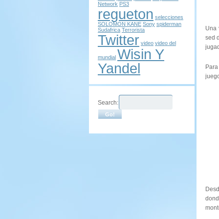
Network
PS3
regueton
selecciones
SOLOMON KANE
Sony
spiderman
Una 
Sudafrica
Terrorista
Twitter
sed d
video
video del
juga
Wisin Y
mundial
Yandel
Para 
jueg
Search:
Desde
donde
monte