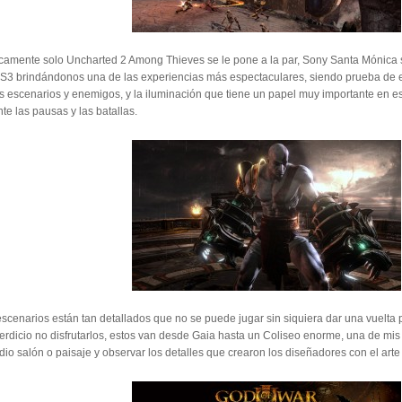
icamente solo Uncharted 2 Among Thieves se le pone a la par, Sony Santa Mónica
PS3 brindándonos una de las experiencias más espectaculares, siendo prueba de el
s escenarios y enemigos, y la iluminación que tiene un papel muy importante en e
te las pausas y las batallas.
scenarios están tan detallados que no se puede jugar sin siquiera dar una vuelta p
erdicio no disfrutarlos, estos van desde Gaia hasta un Coliseo enorme, una de m
io salón o paisaje y observar los detalles que crearon los diseñadores con el arte