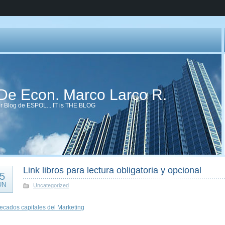
 De Econ. Marco Larco R.
er Blog de ESPOL... IT is THE BLOG
Link libros para lectura obligatoria y opcional
5
UN
Uncategorized
ecados capitales del Marketing