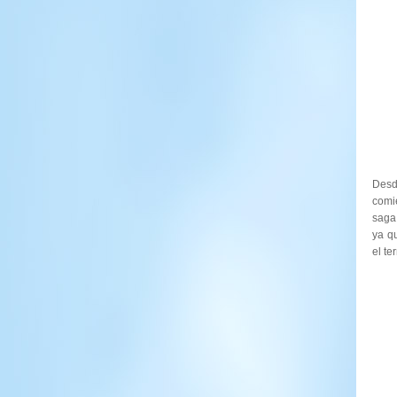
Desd
comie
saga 
ya q
el t