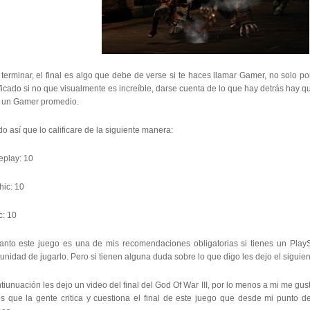
terminar, el final es algo que debe de verse si te haces llamar Gamer, no solo po
ficado si no que visualmente es increíble, darse cuenta de lo que hay detrás hay q
e un Gamer promedio.
o así que lo calificare de la siguiente manera:
play: 10
hic: 10
c: 10
tanto este juego es una de mis recomendaciones obligatorias si tienes un PlayS
unidad de jugarlo. Pero si tienen alguna duda sobre lo que digo les dejo el sigui
tiunuación les dejo un video del final del God Of War III, por lo menos a mi me gu
os que la gente critica y cuestiona el final de este juego que desde mi punto de