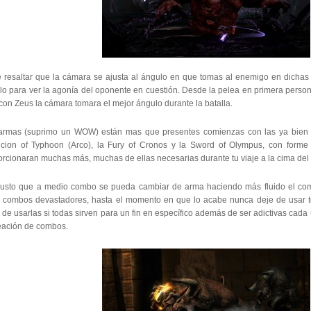
 resaltar que la cámara se ajusta al ángulo en que tomas al enemigo en dichas
lo para ver la agonía del oponente en cuestión. Desde la pelea en primera person
 con Zeus la cámara tomara el mejor ángulo durante la batalla.
armas (suprimo un WOW) están mas que presentes comienzas con las ya bien c
icion of Typhoon (Arco), la Fury of Cronos y la Sword of Olympus, con forme
orcionaran muchas más, muchas de ellas necesarias durante tu viaje a la cima del
usto que a medio combo se pueda cambiar de arma haciendo más fluido el comb
r combos devastadores, hasta el momento en que lo acabe nunca deje de usar 
 de usarlas si todas sirven para un fin en específico además de ser adictivas cada
reación de combos.