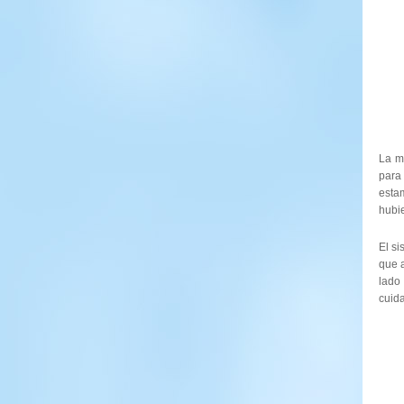
La m
para
esta
hubi
El s
que 
lado
cuida