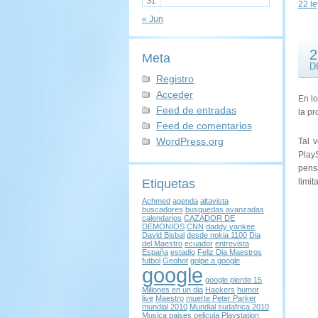
31
22 l
« Jun
2
Meta
D
Registro
Acceder
En lo
Feed de entradas
la pr
Feed de comentarios
WordPress.org
Tal 
Play
pens
limit
Etiquetas
Achmed
agenda
altavista
buscadores
busquedas avanzadas
calendarios
CAZADOR DE
DEMONIOS
CNN
daddy yankee
David Bisbal
desde nokia 1100
Dia
del Maestro
ecuador
entrevista
España
estadio
Feliz Dia Maestros
futbol
Geohot
golpe a google
google
google pierde 15
Millones en un dia
Hackers
humor
live
Maestro
muerte Peter Parker
mundial 2010
Mundial sudafrica 2010
Musica
paises
pelicula
Playstation