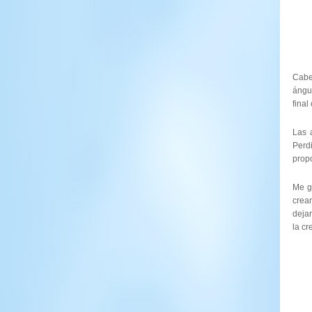
Cabe
ángu
final
Las 
Perd
prop
Me g
crea
dejar
la c