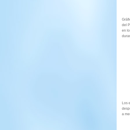
Gráf
del 
en lo
duran
Los e
desp
a med