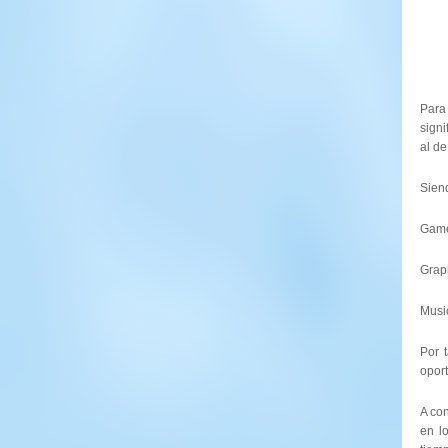
Para 
signi
al d
Siend
Game
Grap
Musi
Por 
oport
A con
en l