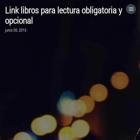
Link libros para lectura obligatoria y
HOME
opcional
junio 05, 2013
CATEGORÍAS
IR A
VISITA EL SITIO WEB