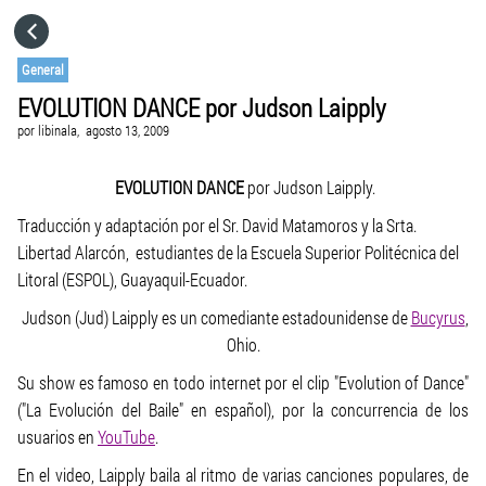
HOME
General
EVOLUTION DANCE por Judson Laipply
CATEGORÍAS
por
libinala,
agosto 13, 2009
IR A
EVOLUTION DANCE
por Judson Laipply.
Traducción y adaptación por el Sr. David Matamoros y la Srta.
Libertad Alarcón, estudiantes de la Escuela Superior Politécnica del
VISITA EL SITIO WEB
Litoral (ESPOL), Guayaquil-Ecuador.
Judson (Jud) Laipply es un comediante estadounidense de
Bucyrus
,
Ohio.
Su show es famoso en todo internet por el clip "Evolution of Dance"
("La Evolución del Baile" en español), por la concurrencia de los
usuarios en
YouTube
.
En el video, Laipply baila al ritmo de varias canciones populares, de