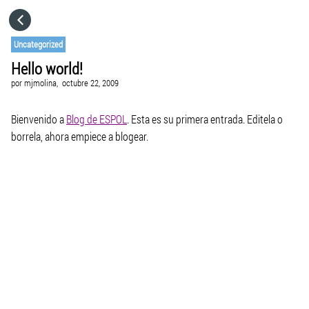
HOME
Uncategorized
Hello world!
CATEGORÍAS
por
mjmolina,
octubre 22, 2009
VISITA EL SITIO WEB
Bienvenido a
Blog de ESPOL
. Esta es su primera entrada. Editela o
borrela, ahora empiece a blogear.