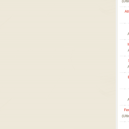
(Ult
Al
Fer
(Ult