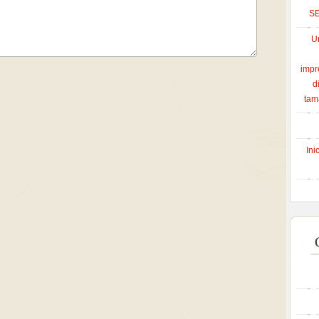
S
U
impr
d
tam
Ini