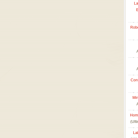
La
Robo
Con
Mir
Home
(Ult
La