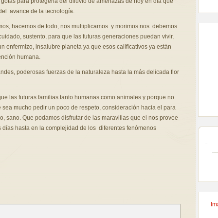
gotas para protegerla del diluvio de amenazas de hoy en día que
el avance de la tecnología.
imos, hacemos de todo, nos multiplicamos y morimos nos debemos
cuidado, sustento, para que las futuras generaciones puedan vivir,
 enfermizo, insalubre planeta ya que esos calificativos ya están
vención humana.
ndes, poderosas fuerzas de la naturaleza hasta la más delicada flor
 que las futuras familias tanto humanas como animales y porque no
 sea mucho pedir un poco de respeto, consideración hacia el para
, sano. Que podamos disfrutar de las maravillas que el nos provee
s días hasta en la complejidad de los diferentes fenómenos
Im