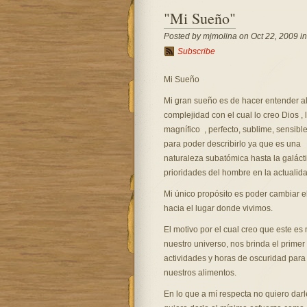
"Mi Sueño"
Posted by mjmolina on Oct 22, 2009 i
Subscribe
Mi Sueño
Mi gran sueño es de hacer entender algú
complejidad con el cual lo creo Dios , l
magnífico , perfecto, sublime, sensibl
para poder describirlo ya que es una 
naturaleza subatómica hasta la galácti
prioridades del hombre en la actualida
Mi único propósito es poder cambiar el
hacia el lugar donde vivimos.
El motivo por el cual creo que este e
nuestro universo, nos brinda el primer
actividades y horas de oscuridad para 
nuestros alimentos.
En lo que a mí respecta no quiero darl