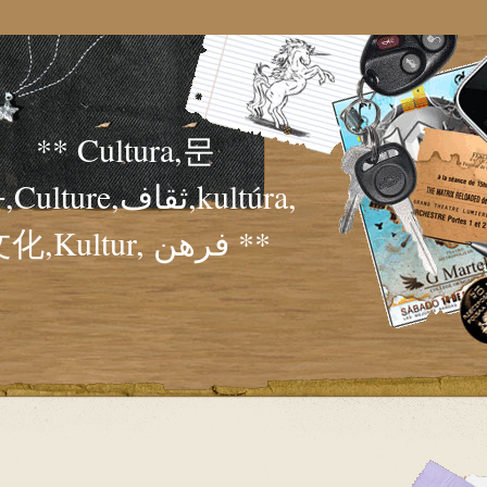
** Cultura,문
lture,ثقاف,kultúra,
文化,Kultur, فرهن **