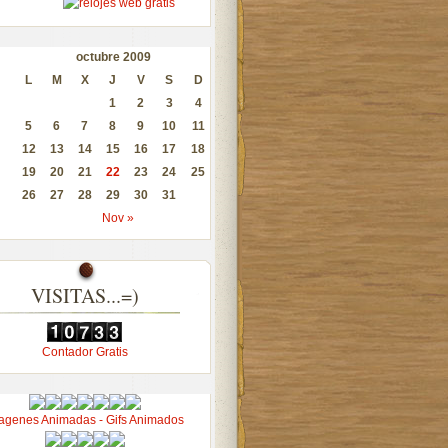
octubre 2009
L
M
X
J
V
S
D
1
2
3
4
5
6
7
8
9
10
11
12
13
14
15
16
17
18
19
20
21
22
23
24
25
26
27
28
29
30
31
Nov »
VISITAS...=)
Contador Gratis
agenes Animadas - Gifs Animados