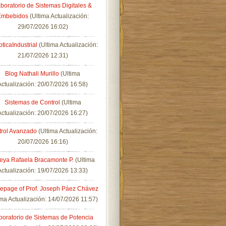
boratorio de Sistemas Digitales &
Embebidos
(Ultima Actualización:
29/07/2026 16:02)
ticaIndustrial
(Ultima Actualización:
21/07/2026 12:31)
Blog Nathali Murillo
(Ultima
Actualización: 20/07/2026 16:58)
Sistemas de Control
(Ultima
Actualización: 20/07/2026 16:27)
trol Avanzado
(Ultima Actualización:
20/07/2026 16:16)
eya Rafaela Bracamonte P.
(Ultima
Actualización: 19/07/2026 13:33)
page of Prof. Joseph Páez Chávez
ima Actualización: 14/07/2026 11:57)
boratorio de Sistemas de Potencia