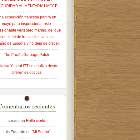
EGURIDAD ALIMENTARIA HACCP
na expedición francesa partirá en
mayo para inspeccionar este
esionante vertedero marino, del que
icen tiene de tres a siete veces el
año de España y no deja de crecer.
The Pacific Garbage Patch
ciativa Yasuní-ITT se analiza desde
diferentes ópticas
Comentarios recientes
mprado
en
Hello world!
Luis Eduardo
en
"Mi Sueño"