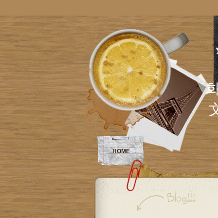
화,Cu
HOME