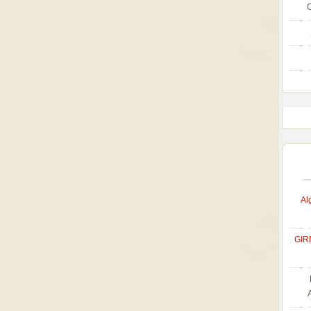
C
Al
GIR