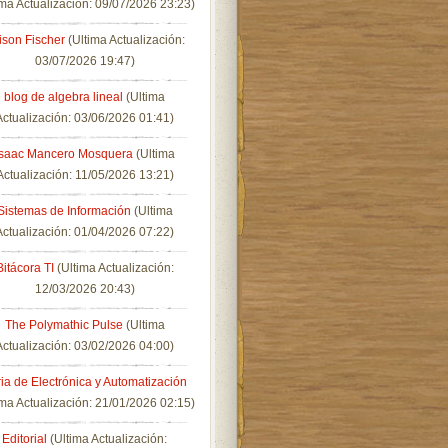
ima Actualización: 09/07/2026 23:23)
lison Fischer
(Ultima Actualización:
03/07/2026 19:47)
blog de algebra lineal
(Ultima
Actualización: 03/06/2026 01:41)
Isaac Mancero Mosquera
(Ultima
Actualización: 11/05/2026 13:21)
Sistemas de Información
(Ultima
Actualización: 01/04/2026 07:22)
Bitácora TI
(Ultima Actualización:
12/03/2026 20:43)
The Polymathic Pulse
(Ultima
Actualización: 03/02/2026 04:00)
ia de Electrónica y Automatización
ima Actualización: 21/01/2026 02:15)
Editorial
(Ultima Actualización: