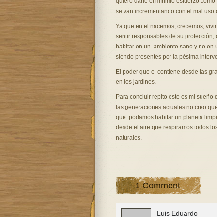
quiero darle el mínimo esfuerzo como 
se van incrementando con el mal uso d
Ya que en el nacemos, crecemos, viv
sentir responsables de su protección, 
habitar en un ambiente sano y no en un
siendo presentes por la pésima inter
El poder que el contiene desde las gra
en los jardines.
Para concluir repito este es mi sueño
las generaciones actuales no creo que
que podamos habitar un planeta limpio
desde el aire que respiramos todos lo
naturales.
1 Comment
Luis Eduardo