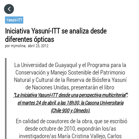
HOME
Yasuní-ITT
Iniciativa Yasuní-ITT se analiza desde
CATEGORÍAS
diferentes ópticas
por
mjmolina,
abril 23, 2012
VISITA EL SITIO WEB
La Universidad de Guayaquil y el Programa para la
Conservación y Manejo Sostenible del Patrimonio
Natural y Cultural de la Reserva de Biósfera Yasuní
de Naciones Unidas, presentarán el libro
“La Iniciativa Yasuní-ITT desde una perspectiva multicriterial”;
el martes 24 de abril, a las 18h30, la Casona Universitaria
(Chile 900 y Olmedo).
En calidad de coautores de la obra, que se escribió
desde octubre de 2010, expondrán los/as
investigadore/as María Cristina Vallejo, Carlos