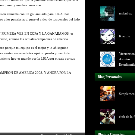
 beso, mm y muchas cosas mas.
makubex
ension aumenta con un gol anulado para LIGA, nos
mos a los penales aqui puse el video de los penales del lado
 PRIMERA VEZ EN COPA Y LA GANABAMOS, es
Klaupiu
cierto, eramos los actuales campeones de america.
oro porque mi equipo es el mejor y lo ah seguido
ue cuenten sus anecdotas aqui no puedo poner todo
Vicerrector
miento hoy es grande por la LIGA por el pais por sus
Asuntos
Estudiantil
AMPEON DE AMERICA 2008. Y AHORA POR LA
Blog Personales
Simplemen
club de la f
Blog de Deportes: