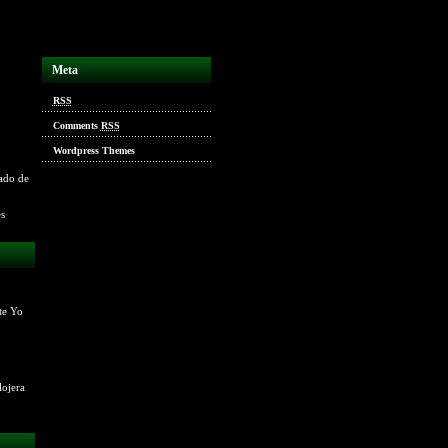
Meta
RSS
Comments
RSS
Wordpress Themes
ado de
es
te Yo
lojera