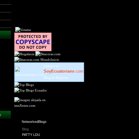
MundoInicio
estamos en
SoyEcuatoriano
.com
Blog de Deportes
:
NetworkedBlogs
Blog:
PATTY LDU