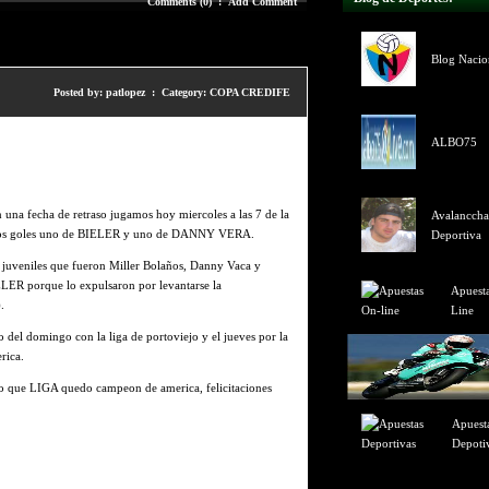
Comments (0)
:
Add Comment
Blog Nacion
Posted by: patlopez : Category:
COPA CREDIFE
ALBO75
una fecha de retraso jugamos hoy miercoles a las 7 de la
Avalanccha
dos goles uno de BIELER y uno de DANNY VERA.
Deportiva
s juveniles que fueron Miller Bolaños, Danny Vaca y
ER porque lo expulsaron por levantarse la
Apuest
.
Line
 del domingo con la liga de portoviejo y el jueves por la
rica.
ño que LIGA quedo campeon de america, felicitaciones
Apuest
Depoti