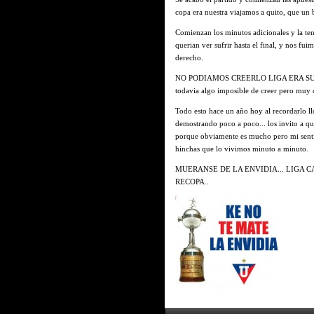
copa era nuestra viajamos a quito, que un
Comienzan los minutos adicionales y la t
querian ver sufrir hasta el final, y nos fui
derecho.
NO PODIAMOS CREERLO LIGA ERA SU
todavia algo imposible de creer pero muy 
Todo esto hace un año hoy al recordarlo ll
demostrando poco a poco... los invito a q
porque obviamente es mucho pero mi senti
hinchas que lo vivimos minuto a minuto.
MUERANSE DE LA ENVIDIA... LIGA C
RECOPA..