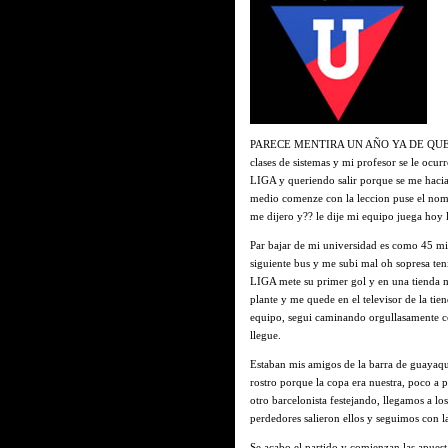
PARECE MENTIRA UN AÑO YA DE QUE Q
clases de sistemas y mi profesor se le ocur
LIGA y queriendo salir porque se me hacia 
medio comenze con la leccion puse el nom
me dijero y?? le dije mi equipo juega hoy l
Par bajar de mi universidad es como 45 mi
siguiente bus y me subi mal oh sopresa te
LIGA mete su primer gol y en una tienda m
plante y me quede en el televisor de la tie
equipo, segui caminando orgullasamente co
llegue.
Estaban mis amigos de la barra de guayaquil
rostro porque la copa era nuestra, poco 
otro barcelonista festejando, llegamos a l
perdedores salieron ellos y seguimos con la
Se acabo el partido y comienzan las apues