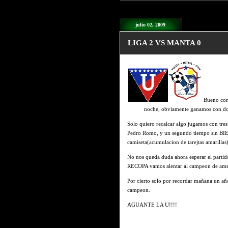
julio 02, 2009
LIGA 2 VS MANTA 0
Bueno con 
noche, obviamente ganamos con 
Solo quiero recalcar algo jugamos con tre
Pedro Romo, y un segundo tiempo sin BIEL
camiseta(acumulacion de tarejtas amarillas)
No nos queda duda ahora esperar el partido
RECOPA vamos alentar al campeon de ame
Por cierto solo por recordar mañana un a
campeon.
AGUANTE LA U!!!!