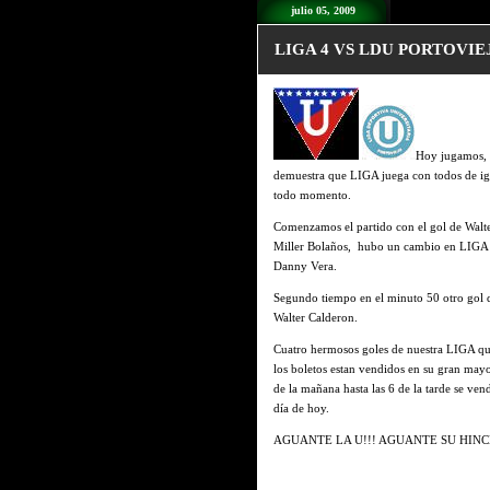
julio 05, 2009
LIGA 4 VS LDU PORTOVIE
Hoy jugamos, 
demuestra que LIGA juega con todos de igu
todo momento.
Comenzamos el partido con el gol de Walte
Miller Bolaños, hubo un cambio en LIGA el
Danny Vera.
Segundo tiempo en el minuto 50 otro gol d
Walter Calderon.
Cuatro hermosos goles de nuestra LIGA que 
los boletos estan vendidos en su gran mayo
de la mañana hasta las 6 de la tarde se vend
día de hoy.
AGUANTE LA U!!! AGUANTE SU HINC