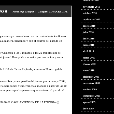
diciembre 2010
noviembre 2010
JO 0
Posted by: patlopez : Category:
COPA CREDIFE
octubre 2010
septiembre 2010
agosto 2010
julio 2010
ganamos y convencimos con un contundente 4 a 0, esto
junio 2010
al manera, pensando y con el control del partido en
mayo 2010
abril 2010
r Calderon a los 7 minutos, a los 22 minutos gol de
 juvenil Danny Vaca se retira por una lecion y entra
marzo 2010
febrero 2010
e LIGA de Carlos Espinola, al minuto 78 otro gol de
enero 2010
diciembre 2009
esta lista para el partido del jueves por la recopa 2009,
noviembre 2009
ria para socios y superhinchas, mañana a partir de las 10
octubre 2009
eran para aquellas personas que asistieron al partido el
septiembre 2009
HADA!! Y AGUANTENSEN DE LA ENVIDIA 🙂
agosto 2009
julio 2009