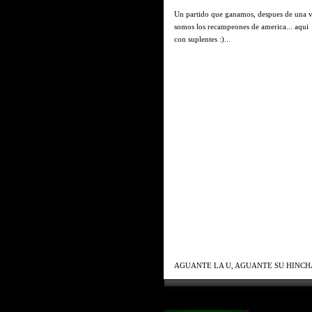
Un partido que ganamos, despues de una 
somos los recampeones de america... aqui 
con suplentes :)...
AGUANTE LA U, AGUANTE SU HINCH