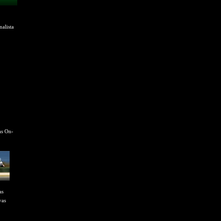
alista
as On-
as
vas