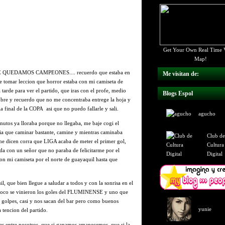
Get Your Own Real Time V
Map!
UEDAMOS CAMPEONES.... recuerdo que estaba en
Me visitan de:
re tomar leccion que horror estaba con mi camiseta de
tarde para ver el partido, que iras con el profe, medio
Blogs Espol
bre y recuerdo que no me concentraba entrege la hoja y
a final de la COPA asi que no puedo fallarle y sali.
agucho
nutos ya lloraba porque no llegaba, me baje cogi el
nia que caminar bastante, camine y mientras caminaba
Club de
e dicen corra que LIGA acaba de meter el primer gol,
Cultura
nda con un señor que no paraba de felicitarme por el
Digital
n mi camiseta por el norte de guayaquil hasta que
, que bien llegue a saludar a todos y con la sonrisa en el
a poco se vinieron los goles del FLUMINENSE y uno que
os golpes, casi y nos sacan del bar pero como buenos
yunie
 tencion del partido.
tas entre nosotros que si ganamos amanecemos, que si la