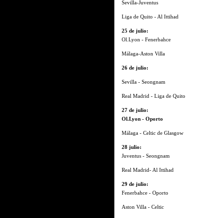
Sevilla-Juventus
Liga de Quito - Al Ittihad
25 de julio:
Ol.Lyon - Fenerbahce
Málaga-Aston Villa
26 de julio:
Sevilla - Seongnam
Real Madrid - Liga de Quito
27 de julio:
Ol.Lyon - Oporto
Málaga - Celtic de Glasgow
28 julio:
Juventus - Seongnam
Real Madrid- Al Ittihad
29 de julio:
Fenerbahce - Oporto
Aston Villa - Celtic