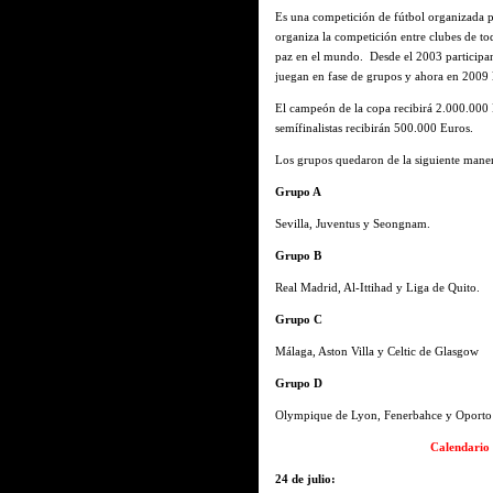
Es una competición de fútbol organizada 
organiza la competición entre clubes de t
paz en el mundo. Desde el 2003 participan
juegan en fase de grupos y ahora en 2009 
El campeón de la copa recibirá 2.000.000 
semífinalistas recibirán 500.000 Euros.
Los grupos quedaron de la siguiente maner
Grupo A
Sevilla, Juventus y Seongnam.
Grupo B
Real Madrid, Al-Ittihad y Liga de Quito.
Grupo C
Málaga, Aston Villa y Celtic de Glasgow
Grupo D
Olympique de Lyon, Fenerbahce y Oporto
Calendario d
24 de julio: