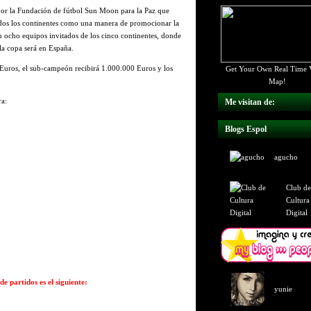
por la Fundación de fútbol Sun Moon para la Paz que
odos los continentes como una manera de promocionar la
 ocho equipos invitados de los cinco continentes, donde
la copa será en España.
Euros, el sub-campeón recibirá 1.000.000 Euros y los
Get Your Own Real Time V
Map!
a:
Me visitan de:
Blogs Espol
agucho
Club de
Cultura
Digital
e partidos es el siguiente:
yunie