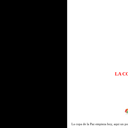
LA C
La copa de la Paz empieza hoy, aqui un poc