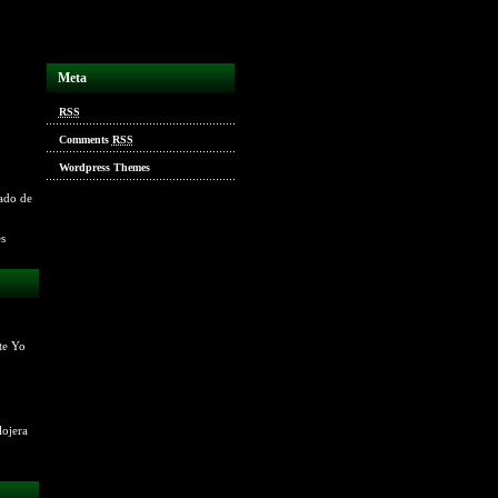
Meta
RSS
Comments
RSS
Wordpress Themes
ado de
es
te Yo
lojera