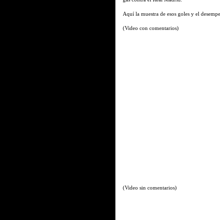
Aquí la muestra de esos goles y el desempe
(Video con comentarios)
(Video sin comentarios)