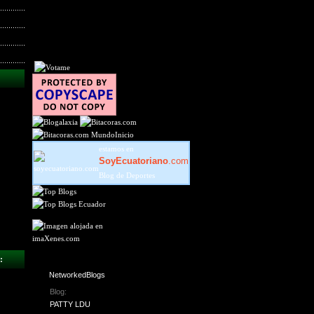
MundoInicio
estamos en
SoyEcuatoriano
.com
Blog de Deportes
:
NetworkedBlogs
Blog:
PATTY LDU