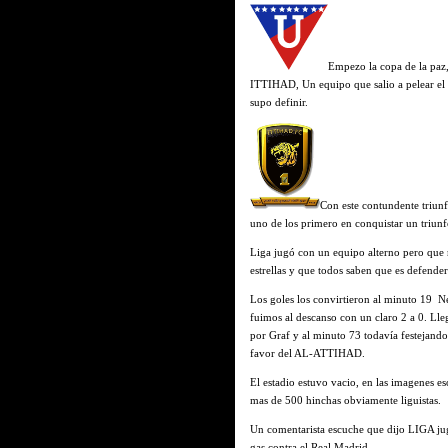
Empezo la copa de la paz,
ITTIHAD, Un equipo que salio a pelear el 
supo definir.
Con este contundente triunf
uno de los primero en conquistar un triunfo
Liga jugó con un equipo alterno pero que 
estrellas y que todos saben que es defender
Los goles los convirtieron al minuto 19 N
fuimos al descanso con un claro 2 a 0. Lle
por Graf y al minuto 73 todavía festejando 
favor del AL-ATTIHAD.
El estadio estuvo vacio, en las imagenes es
mas de 500 hinchas obviamente liguistas.
Un comentarista escuche que dijo LIGA jug
gas contra el Real Madrid.