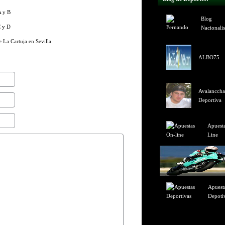
A y B
Blog
C y D
Nacionalis
 La Cartuja en Sevilla
ALBO75
Name
(required)
Avalanccha
Deportiva
Mail
(will not be published) (required)
Website
Apuest
Line
Apuest
Depoti