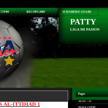
CUP/09
RECOPA 2009
SUDAMERICANA/09
PATTY
LIGA MI PASION
Pages
ALGO + \U/
S AL-ITTIHAD 1
PEACE CUP/09