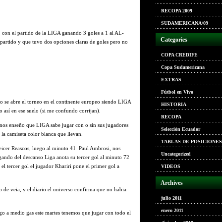
RECOPA 2009
SUDAMERICANA/09
 con el partido de la LIGA ganando 3 goles a 1 al AL-
Categories
partido y que tuvo dos opciones claras de goles pero no
COPA CREDIFE
Copa Sudamericana
EXTRAS
Fútbol en Vivo
o se abre el torneo en el continente europeo siendo LIGA
HISTORIA
 así en ese suelo (si me confundo corrijan).
RECOPA
nos enseño que LIGA sabe jugar con o sin sus jugadores
Selección Ecuador
 la camiseta color blanca que llevan.
TABLAS DE POSICIONES
eicer Reascos, luego al minuto 41 Paul Ambrosi, nos
Uncategorized
gando del descanso Liga anota su tercer gol al minuto 72
el tercer gol el jugador Khariri pone el primer gol a
VIDEOS
Archives
o de veia, y el diario el universo confirma que no habia
julio 2011
enero 2011
o a medio gas este martes tenemos que jugar con todo el