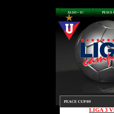
ALGO + \U/
PEACE 
PEACE CUP/09
LIGA 3 V