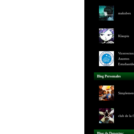
makubex
Klaupiu
Vicerrector
Asuntos
Estudiantil
Blog Personales
Simplemen
club de la f
Blog de Deportes: