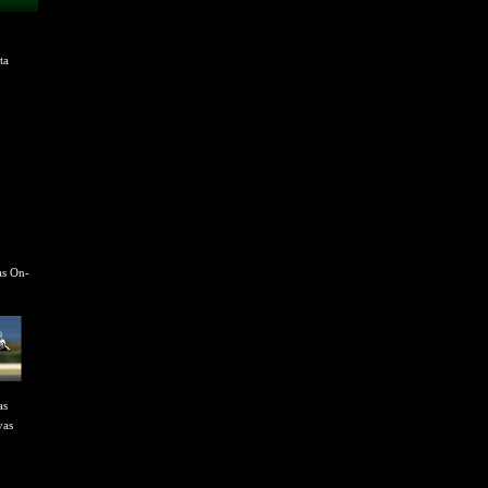
ta
as On-
as
vas