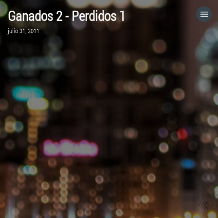
Ganados 2 - Perdidos 1
HOME
julio 31, 2011
CATEGORÍAS
IR A
VISITA EL SITIO WEB