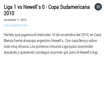
Liga 1 vs Newell´s 0 - Copa Sudamericana
HOME
2010
noviembre 11, 2010
CATEGORÍAS
Copa Sudamericana
Partido que jugamos el miércoles 10 de noviembre del 2010, en Casa
IR A
Blanca frente al equipo argentino Newell´s. Con casa llena y sobre
todo muy efusiva. Los primeros minutos Liga quiso sorprender
atacando y queriendo conseguir el primer gol, pero el Newell´s logro
VISITA EL SITIO WEB
reaccionar antes de los 15 minutos y esto interrumpió la idea de
juego del […]