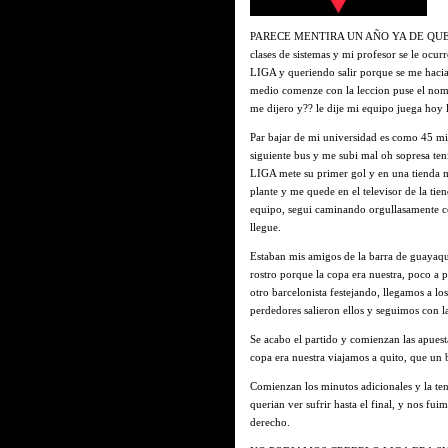
PARECE MENTIRA UN AÑO YA DE QUE Q
clases de sistemas y mi profesor se le ocur
LIGA y queriendo salir porque se me hacia 
medio comenze con la leccion puse el nom
me dijero y?? le dije mi equipo juega hoy l
Par bajar de mi universidad es como 45 mi
siguiente bus y me subi mal oh sopresa te
LIGA mete su primer gol y en una tienda m
plante y me quede en el televisor de la tie
equipo, segui caminando orgullasamente co
llegue.
Estaban mis amigos de la barra de guayaquil
rostro porque la copa era nuestra, poco 
otro barcelonista festejando, llegamos a l
perdedores salieron ellos y seguimos con la
Se acabo el partido y comienzan las apues
copa era nuestra viajamos a quito, que un
Comienzan los minutos adicionales y la t
querian ver sufrir hasta el final, y nos fui
derecho.