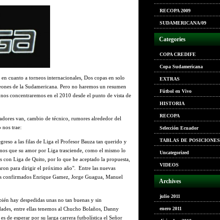
RECOPA 2009
SUDAMERICANA/09
Categories
COPA CREDIFE
Copa Sudamericana
n cuanto a torneos internacionales, Dos copas en solo
EXTRAS
ones de la Sudamericana. Pero no haremos un resumen
Fútbol en Vivo
, nos concentraremos en el 2010 desde el punto de vista de
HISTORIA
RECOPA
dores van, cambio de técnico, rumores alrededor del
 nos trae:
Selección Ecuador
TABLAS DE POSICIONES
greso a las filas de Liga el Profesor Bauza tan querido y
bemos que su amor por Liga trasciende, como el mismo lo
Uncategorized
s con Liga de Quito, por lo que he aceptado la propuesta,
VIDEOS
aron para dirigir el próximo año". Entre las nuevas
n los confirmados Enrique Gamez, Jorge Guagua, Manuel
Archives
julio 2011
ién hay despedidas unas no tan buenas y sin
dades, entre ellas tenemos al Chucho Bolaños, Danny
enero 2011
 de esperar por su larga carrera futbolística el Señor