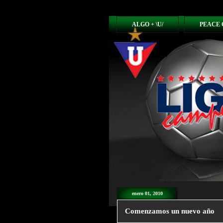
ALGO + \U/
PEACE 
enero 01, 2010
Comenzamos un nuevo año