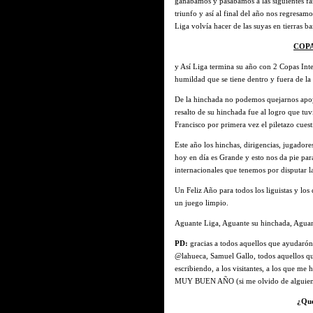
ganabamos y pasabamos a las siguientes fas
triunfo y así al final del año nos regresam
Liga volvía hacer de las suyas en tierras bar
COP
y Así Liga termina su año con 2 Copas Inter
humildad que se tiene dentro y fuera de la
De la hinchada no podemos quejarnos apoyo
resalto de su hinchada fue al logro que tu
Francisco
por primera vez el piletazo cues
Este año los hinchas, dirigencias, jugadore
hoy en día es Grande y esto nos da pie pa
internacionales que tenemos por disputar 
Un Feliz Año para todos los liguistas y lo
un juego limpio.
Aguante Liga, Aguante su hinchada, Aguant
PD:
gracias a todos aquellos que ayudaró
@lahueca, Samuel Gallo, todos aquellos qu
escribiendo, a los visitantes, a los que
MUY BUEN AÑO (si me olvido de alguien 
¿Qué