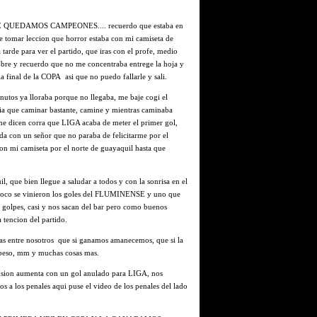
UEDAMOS CAMPEONES.... recuerdo que estaba en
re tomar leccion que horror estaba con mi camiseta de
tarde para ver el partido, que iras con el profe, medio
bre y recuerdo que no me concentraba entrege la hoja y
a final de la COPA asi que no puedo fallarle y sali.
nutos ya lloraba porque no llegaba, me baje cogi el
nia que caminar bastante, camine y mientras caminaba
e dicen corra que LIGA acaba de meter el primer gol,
nda con un señor que no paraba de felicitarme por el
n mi camiseta por el norte de guayaquil hasta que
, que bien llegue a saludar a todos y con la sonrisa en el
a poco se vinieron los goles del FLUMINENSE y uno que
os golpes, casi y nos sacan del bar pero como buenos
 tencion del partido.
tas entre nosotros que si ganamos amanecemos, que si la
 beso, mm y muchas cosas mas.
ension aumenta con un gol anulado para LIGA, nos
mos a los penales aqui puse el video de los penales del lado