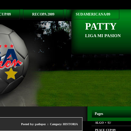
CUP/09
RECOPA 2009
SUDAMERICANA/09
PATTY
LIGA MI PASION
Pages
ALGO + \U/
Posted by: patlopez : Category:
HISTORIA
PEACE CUP/09