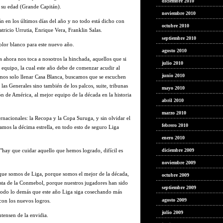
diciembre 2010
 su edad (Grande Capitán).
noviembre 2010
n en los últimos días del año y no todo está dicho con
octubre 2010
ricio Urrutia, Enrique Vera, Franklin Salas.
septiembre 2010
color blanco para este nuevo año.
agosto 2010
 ahora nos toca a nosotros la hinchada, aquellos que si
julio 2010
equipo, la cual este año debe de comenzar acudir al
junio 2010
mos solo llenar Casa Blanca, buscamos que se escuchen
 las Generales sino también de los palcos, suite, tribunas
mayo 2010
 de América, al mejor equipo de la década en la historia
abril 2010
marzo 2010
nacionales: la Recopa y la Copa Suruga, y sin olvidar el
febrero 2010
mos la décima estrella, en todo esto de seguro Liga
enero 2010
"hay que cuidar aquello que hemos logrado, difícil es
diciembre 2009
noviembre 2009
ue somos de Liga, porque somos el mejor de la década,
octubre 2009
ta de la Conmebol, porque nuestros jugadores han sido
septiembre 2009
todo lo demás que este año Liga siga cosechando más
agosto 2009
con los nuevos logros.
julio 2009
ensen de la envidia.