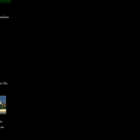
alista
as On-
as
vas