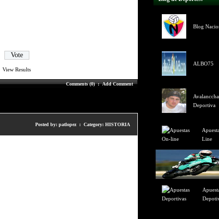
Blog Nacion
ALBO75
View Results
Comments (0)
:
Add Comment
Avalanccha
Deportiva
Posted by: patlopez : Category:
HISTORIA
Apuest
Line
Apuest
Depoti