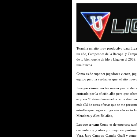
Termina un año muy productivo para Liga e
un año, Campeones de la Recopa y Campe
de lo bien que le ah ido a Liga en el 2009
una hincha.
Como es de suponer jugadores vienen, juga
equipo pero la verdad es que el año nuevo
Los que vienen:
no tan nuevo pero si de re
criticado por la afición alba pero que sa
expresa "Existen demasiados lazos afectivo
más allá de otras ofertas que se me present
estrellas que llegan a Liga este año está
Mendoza y Alex Bolaños,
Los que se van:
Como es de esperarse tamb
comentarios, y otras por mejores oportuni
Vera,
Jairo Campos, Claudio Graff y como es