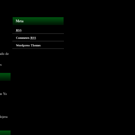
Meta
RSS
Comments
RSS
Wordpress Themes
ado de
es
te Yo
lojera