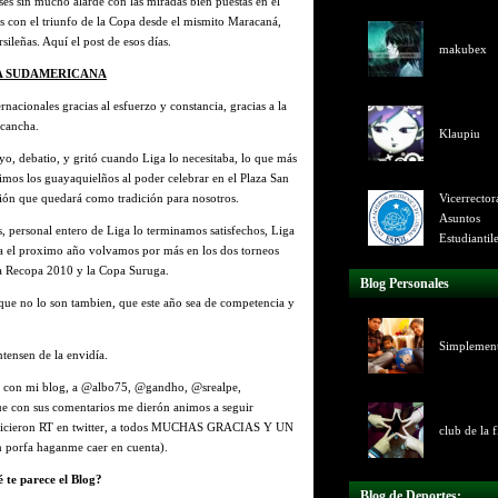
es sin mucho alarde con las miradas bien puestas en el
os con el triunfo de la Copa desde el mismito Maracaná,
sileñas. Aquí el post de esos días.
makubex
A SUDAMERICANA
nacionales gracias al esfuerzo y constancia, gracias a la
 cancha.
Klaupiu
, debatio, y gritó cuando Liga lo necesitaba, lo que más
vimos los guayaquielños al poder celebrar en el
Plaza San
tión que quedará como tradición para nosotros.
Vicerrector
Asuntos
s, personal entero de Liga lo terminamos satisfechos, Liga
Estudiantil
ra el proximo año volvamos por más en los dos torneos
la Recopa 2010 y la Copa Suruga.
Blog Personales
s que no lo son tambien, que este año sea de competencia y
Simplemen
ensen de la envidía.
n con mi blog, a @albo75, @gandho, @srealpe,
e con sus comentarios me dierón animos a seguir
 me hicieron RT en twitter, a todos MUCHAS GRACIAS Y UN
club de la f
porfa haganme caer en cuenta).
 te parece el Blog?
Blog de Deportes: