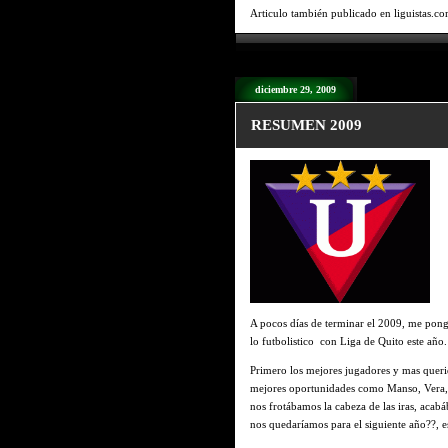
Articulo también publicado en liguistas.c
diciembre 29, 2009
RESUMEN 2009
A pocos días de terminar el 2009, me pon
lo futbolistico con Liga de Quito este año.
Primero los mejores jugadores y mas queri
mejores oportunidades como Manso, Vera, 
nos frotábamos la cabeza de las iras, aca
nos quedaríamos para el siguiente año??, 