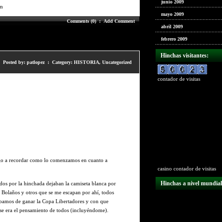
junio 2009
om
mayo 2009
Comments (0)
:
Add Comment
abril 2009
febrero 2009
Hinchas visitantes:
Posted by: patlopez : Category:
HISTORIA
,
Uncategorized
contador de visitas
go a recordar como lo comenzamos en cuanto a
casino
contador de visitas
Hinchas a nivel mundial
dos por la hinchada dejaban la camiseta blanca por
Bolaños y otros que se me escapan por ahí, todos
bábamos de ganar la Copa Libertadores y con que
ese era el pensamiento de todos (incluyéndome).