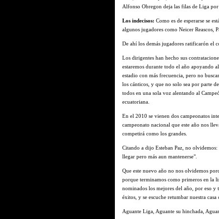
Alfonso Obregon deja las filas de Liga por
Los indecisos:
Como es de esperarse se está
algunos jugadores como Neicer Reascos, Pat
De ahí los demás jugadores ratificarón el 
Los dirigentes han hecho sus contrataciones
estaremos durante todo el año apoyando al 
estadio con más frecuencia, pero no busca
los cánticos, y que no solo sea por parte de
todos en una sola voz alentando al Campeón
ecuatoriana.
En el 2010 se vienen dos campeonatos inter
campeonato nacional que este año nos lleva
competirá como los grandes.
Citando a dijo Esteban Paz, no olvidemos: 
llegar pero más aun mantenerse".
Que este nuevo año no nos olvidemos porq
porque terminamos como primeros en la lis
nominados los mejores del año, por eso y 
éxitos, y se escuche retumbar nuestra casa 
Aguante Liga, Aguante su hinchada, Aguant