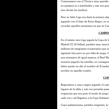
Comenzamos con el Técnico muy querido Jo
no pasamos ni a semifinales y esto nos pus
(eso decían los medios).
Pero en Julio Liga nos daría la primera a
jugando con el Inter de Porto Alegre, en 
recordar aquellos momentos en que en Casa 
CAMPEO
En el mismo mes Liga jugaría la Copa de la
Madrid CF, Al Ittihad, partidos muy emocio
millones de emigrantes ecuatorianos que a
siguiente fase pero no por falta de juego, 
una extranjero de igual manera, el Real Ma
nosotros jugarón las estrellas, no conseguim
haber puesto en alto el nombre de Ecuador
escribio en aquella ocasión.
COP
Regresamos a casa a seguir jugando el cam
lugares de la tabla y esto nos permitía pasa
exigencias que nos puso el modo de juego 
cada vez y así llegamos a la Copa Sudamer
Copa sudamericana, partidos exigentes, la