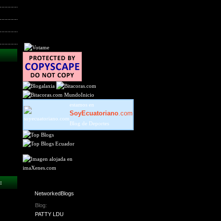
MundoInicio
estamos en
SoyEcuatoriano
.com
Blog de Deportes
:
NetworkedBlogs
Blog:
PATTY LDU