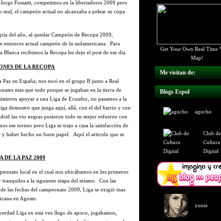
rge Fossatti, competimos en la libertadores 2009 pero
o mal, el campeón actual no alcanzaba a pelear su copa
legría del año, al quedar Campeón de Recopa 2009,
ese entonces actual campeón de la sudamericana. Para
Get Your Own Real Time V
Blanca recibimos la Recopa les dejo el post de ese día.
Map!
NES DE LA RECOPA
Me visitan de:
 Paz en España, nos tocó en el grupo B junto a Real
nates mas que todo porque se jugaban en la tierra de
Blogs Espol
sistieron apoyar a una Liga de Ecuador, no pasamos a la
Liga demostro que juega aquí, allá, con el del barrio y con
agucho
drid las vio negras pusieron todo su mejor esfuerzo con
os ese torneo pero Liga se trajo a casa la satisfacción de
Club de
 y haber hecho un buen papel. Aquí el articulo que se
Cultura
Digital
A DE LA PAZ 2009
peonato local en el cual nos ubicábamos en los primeros
r tranquilos a la siguiente etapa del mismo. Con las
de las fechas del campeonato 2009, Liga se exigió mas
icana en Agosto.
yunie
 verdad Liga en esta vez llego de apoco, jugabamos,