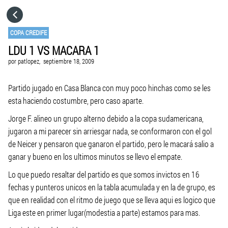
HOME
COPA CREDIFE
LDU 1 VS MACARA 1
CATEGORÍAS
por
patlopez,
septiembre 18, 2009
IR A
Partido jugado en Casa Blanca con muy poco hinchas como se les
esta haciendo costumbre, pero caso aparte.
Jorge F. alineo un grupo alterno debido a la copa sudamericana,
VISITA EL SITIO WEB
jugaron a mi parecer sin arriesgar nada, se conformaron con el gol
de Neicer y pensaron que ganaron el partido, pero le macará salio a
ganar y bueno en los ultimos minutos se llevo el empate.
Lo que puedo resaltar del partido es que somos invictos en 16
fechas y punteros unicos en la tabla acumulada y en la de grupo, es
que en realidad con el ritmo de juego que se lleva aqui es logico que
Liga este en primer lugar(modestia a parte) estamos para mas.