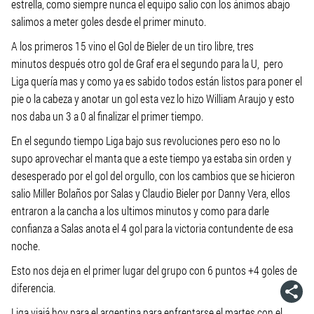
estrella, como siempre nunca el equipo salio con los ánimos abajo
salimos a meter goles desde el primer minuto.
A los primeros 15 vino el Gol de Bieler de un tiro libre, tres
minutos después otro gol de Graf era el segundo para la U, pero
Liga quería mas y como ya es sabido todos están listos para poner el
pie o la cabeza y anotar un gol esta vez lo hizo William Araujo y esto
nos daba un 3 a 0 al finalizar el primer tiempo.
En el segundo tiempo Liga bajo sus revoluciones pero eso no lo
supo aprovechar el manta que a este tiempo ya estaba sin orden y
desesperado por el gol del orgullo, con los cambios que se hicieron
salio Miller Bolaños por Salas y Claudio Bieler por Danny Vera, ellos
entraron a la cancha a los ultimos minutos y como para darle
confianza a Salas anota el 4 gol para la victoria contundente de esa
noche.
Esto nos deja en el primer lugar del grupo con 6 puntos +4 goles de
diferencia.
Liga viajá hoy para el argentina para enfrentarse el martes con el