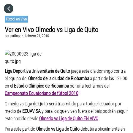
HOME
Fútbol en Vivo
Ver en Vivo Olmedo vs Liga de Quito
CATEGORÍAS
por
patlopez,
febrero 21, 2010
IR A
VISITA EL SITIO WEB
Liga Deportiva Universitaria de Quito
juega este día domingo contra
el equipo del
Olmedo de la ciudad de Riobamba
a partir de las 12H00
en el
Estadio Olímpico de Riobamba
por una fecha más del
Campeonato Ecuatoriano de fútbol 2010
:
Olmedo vs Liga de Quito será trasmitido para todo el ecuador por
medio de
ECUAVISA
y para los que viven fuera del país podrán seguir
este partido desde
Olmedo vs Liga de Quito EN VIVO
.
Para este partido
Olmedo vs Liga de Quito
debutara oficialmente en