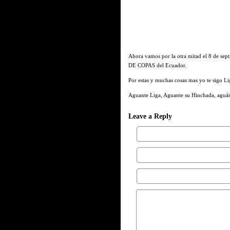
Ahora vamos por la otra mitad el 8 de sept
DE COPAS del Ecuador.
Por estas y muchas cosas mas yo te sigo Lig
Aguante Liga, Aguante su Hinchada, aguánt
Leave a Reply