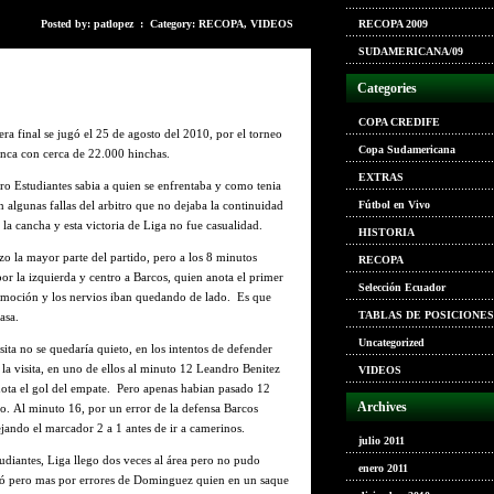
Posted by: patlopez : Category:
RECOPA
,
VIDEOS
RECOPA 2009
SUDAMERICANA/09
Categories
COPA CREDIFE
ra final se jugó el 25 de agosto del 2010, por el torneo
Copa Sudamericana
ca con cerca de 22.000 hinchas.
EXTRAS
ro Estudiantes sabia a quien se enfrentaba y como tenia
 algunas fallas del arbitro que no dejaba la continuidad
Fútbol en Vivo
 la cancha y esta victoria de Liga no fue casualidad.
HISTORIA
zo la mayor parte del partido, pero a los 8 minutos
RECOPA
or la izquierda y centro a Barcos, quien anota el primer
Selección Ecuador
 emoción y los nervios iban quedando de lado. Es que
TABLAS DE POSICIONES
asa.
Uncategorized
ita no se quedaría quieto, en los intentos de defender
la visita, en uno de ellos al minuto 12 Leandro Benitez
VIDEOS
nota el gol del empate. Pero apenas habian pasado 12
Archives
o. Al minuto 16, por un error de la defensa Barcos
ando el marcador 2 a 1 antes de ir a camerinos.
julio 2011
diantes, Liga llego dos veces al área pero no pudo
enero 2011
legó pero mas por errores de Dominguez quien en un saque