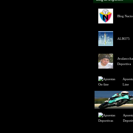
Blog Nacion
ALBO75
Avalanccha
Deportiva
Apuest
Line
Apuest
Depoti