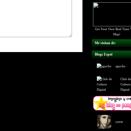
Get Your Own Real Time V
Map!
Me visitan de:
Blogs Espol
agucho
Club de
Cultura
Digital
yunie