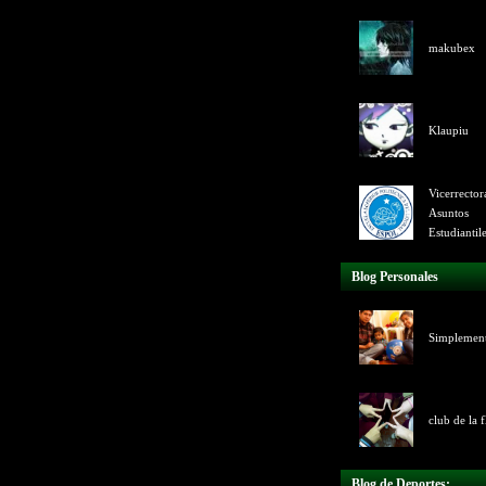
makubex
Klaupiu
Vicerrector
Asuntos
Estudiantil
Blog Personales
Simplemen
club de la f
Blog de Deportes: