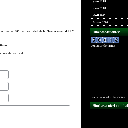
junio 2009
mayo 2009
abril 2009
febrero 2009
iembre del 2010 en la ciudad de la Plata. Alentar al REY
Hinchas visitantes:
a.....
contador de visitas
ense de la envidia.
Name
(required)
Mail
(will not be published) (required)
casino
contador de visitas
Website
Hinchas a nivel mundial