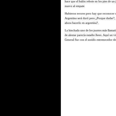
hace que el balón rebote en los pies de un 
nuevo al empate.
Hubieron errores pero hay que reconocer q
Argentina será duró pero ¿Porque dudar?,
ahora hacerlo en argentina?.
La hinchada uno de los puntos más llamati
de alentar parecía estadio lleno. Aquí un v
General Sur con el sonido estremecedor de