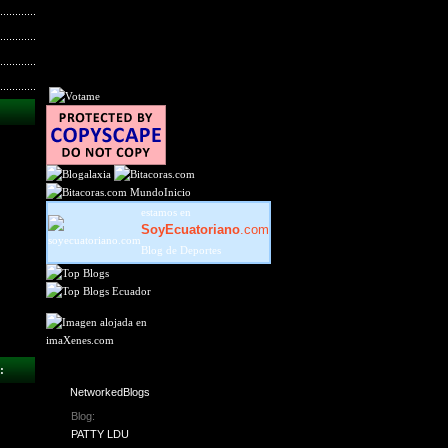
MundoInicio
estamos en
SoyEcuatoriano
.com
Blog de Deportes
:
NetworkedBlogs
Blog:
PATTY LDU