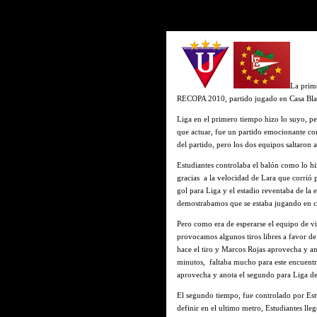
La prime
RECOPA 2010, partido jugado en Casa Blan
Liga en el primero tiempo hizo lo suyo, pe
que actuar, fue un partido emocionante con
del partido, pero los dos equipos saltaron a
Estudiantes controlaba el balón como lo hi
gracias a la velocidad de Lara que corrió p
gol para Liga y el estadio reventaba de la
demostrabamos que se estaba jugando en c
Pero como era de esperarse el equipo de vis
provocamos algunos tiros libres a favor de 
hace el tiro y Marcos Rojas aprovecha y a
minutos, faltaba mucho para este encuentr
aprovecha y anota el segundo para Liga dej
El segundo tiempo, fue controlado por Estu
definir en el ultimo metro, Estudiantes l