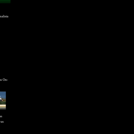
alista
as On-
as
vas