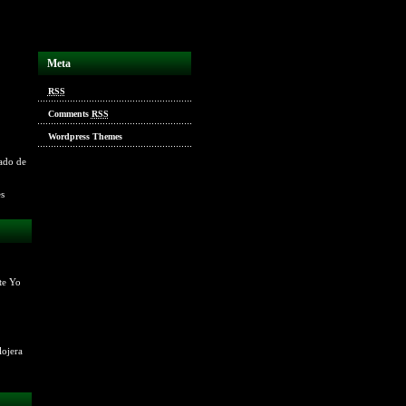
Meta
RSS
Comments
RSS
Wordpress Themes
ado de
es
te Yo
lojera