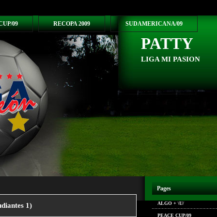
CUP/09
RECOPA 2009
SUDAMERICANA/09
PATTY
LIGA MI PASION
Pages
ALGO + \U/
diantes 1)
PEACE CUP/09